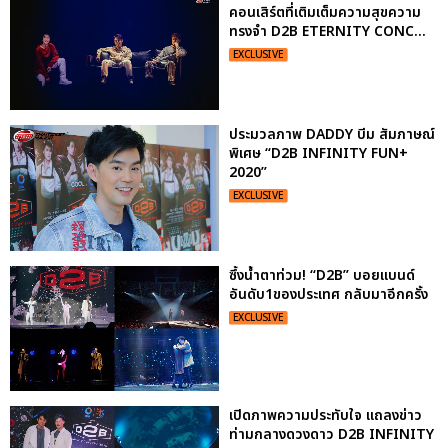
คอนเสิร์ตที่เติมเต็มความสุขความ
ทรงจำ D2B ETERNITY CONC...
EXCLUSIVE
ประมวลภาพ DADDY บีม สัมภาษณ์
พิเศษ “D2B INFINITY FUN+
2020”
EXCLUSIVE
ซึ้งน้ำตาท่วม! “D2B” บอยแบนด์
อันดับ1ของประเทศ กลับมาอีกครั้ง
EXCLUSIVE
เปิดภาพความประทับใจ แถลงข่าว
ท่ามกลางดวงดาว D2B INFINITY