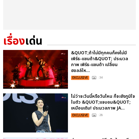
เรื่อง
เด่น
&QUOT;ถ้าไม่มีทุกคนก็คงไม่มี
เพิร์ธ-แซนต้า&QUOT; ประมวล
ภาพ เพิร์ธ-แซนต้า เปลี่ยน
ฮอลล์ให...
EXCLUSIVE
: 34
ไม่ว่าจะวันนี้หรือวันไหน ก็จะยังภูมิใจ
ในตัว &QUOT;แจบอม&QUOT;
เหมือนเดิม! ประมวลภาพ JA...
EXCLUSIVE
: 28