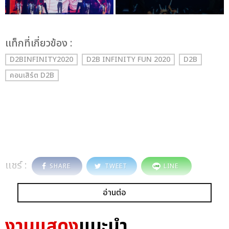
เเท็กที่เกี่ยวข้อง :
D2BINFINITY2020
D2B INFINITY FUN 2020
D2B
คอนเสิร์ต D2B
แชร์ :
SHARE
TWEET
LINE
อ่านต่อ
งานแสดง
แนะนำ