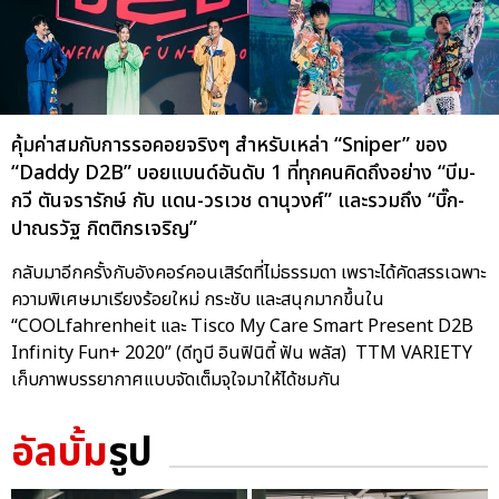
คุ้มค่าสมกับการรอคอยจริงๆ สำหรับเหล่า “Sniper” ของ
“Daddy D2B” บอยแบนด์อันดับ 1 ที่ทุกคนคิดถึงอย่าง “บีม-
กวี ตันจรารักษ์ กับ แดน-วรเวช ดานุวงศ์” และรวมถึง “บิ๊ก-
ปาณรวัฐ กิตติกรเจริญ”
กลับมาอีกครั้งกับอังคอร์คอนเสิร์ตที่ไม่ธรรมดา เพราะได้คัดสรรเฉพาะ
ความพิเศษมาเรียงร้อยใหม่ กระชับ และสนุกมากขึ้นใน
“COOLfahrenheit และ Tisco My Care Smart Present D2B
Infinity Fun+ 2020” (ดีทูบี อินฟินิตี้ ฟัน พลัส) TTM VARIETY
เก็บภาพบรรยากาศแบบจัดเต็มจุใจมาให้ได้ชมกัน
อัลบั้ม
รูป