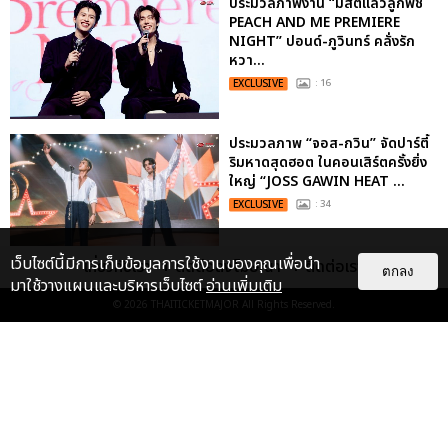
ประมวลภาพงาน “มีสติแล้วลูกพีช
PEACH AND ME PREMIERE
NIGHT” ปอนด์-ภูวินทร์ คลั่งรัก
หวา...
EXCLUSIVE
: 16
ประมวลภาพ “จอส-กวิน” จัดปาร์ตี้
ริมหาดสุดฮอต ในคอนเสิร์ตครั้งยิ่ง
ใหญ่ “JOSS GAWIN HEAT ...
EXCLUSIVE
: 34
เว็บไซต์นี้มีการเก็บข้อมูลการใช้งานของคุณเพื่อนำ
เกี่ยวกับเรา
ติดต่อลงโฆษณา
ติดต่อเรา
ตกลง
“ช่วงเวลาที่ไม่ได้เจอกันพิสูจน์แล้วว่า
มาใช้วางแผนและบริหารเว็บไซต์
อ่านเพิ่มเติม
รักแท้จะไม่มีวันจางหาย” ประมวล
© 2026
THAITICKETMAJOR
All Rights Reserved.
ภาพ JAEHYUN กับแฟน...
EXCLUSIVE
: 10