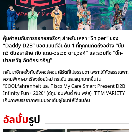
คุ้มค่าสมกับการรอคอยจริงๆ สำหรับเหล่า “Sniper” ของ
“Daddy D2B” บอยแบนด์อันดับ 1 ที่ทุกคนคิดถึงอย่าง “บีม-
กวี ตันจรารักษ์ กับ แดน-วรเวช ดานุวงศ์” และรวมถึง “บิ๊ก-
ปาณรวัฐ กิตติกรเจริญ”
กลับมาอีกครั้งกับอังคอร์คอนเสิร์ตที่ไม่ธรรมดา เพราะได้คัดสรรเฉพาะ
ความพิเศษมาเรียงร้อยใหม่ กระชับ และสนุกมากขึ้นใน
“COOLfahrenheit และ Tisco My Care Smart Present D2B
Infinity Fun+ 2020” (ดีทูบี อินฟินิตี้ ฟัน พลัส) TTM VARIETY
เก็บภาพบรรยากาศแบบจัดเต็มจุใจมาให้ได้ชมกัน
อัลบั้ม
รูป