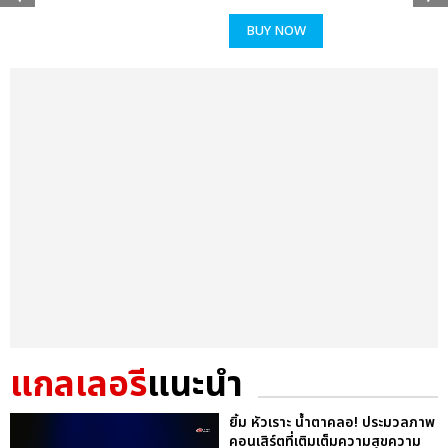
BUY NOW
แกลเลอรี
แนะนำ
ยิ้ม หัวเราะ น้ำตาคลอ! ประมวลภาพ
คอนเสิร์ตที่เติมเต็มความสุขความ