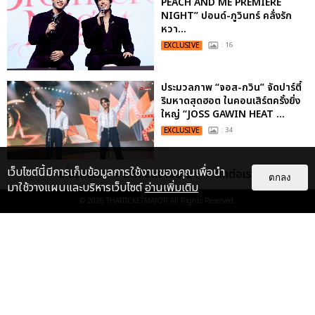
PEACH AND ME PREMIERE
NIGHT” ปอนด์-ภูวินทร์ คลั่งรัก
หวา...
EXCLUSIVE
: 16
ประมวลภาพ “จอส-กวิน” จัดปาร์ตี้
ริมหาดสุดฮอต ในคอนเสิร์ตครั้งยิ่ง
ใหญ่ “JOSS GAWIN HEAT ...
EXCLUSIVE
: 34
เว็บไซต์นี้มีการเก็บข้อมูลการใช้งานของคุณเพื่อนำ
เกี่ยวกับเรา
ติดต่อลงโฆษณา
ติดต่อเรา
ตกลง
“ช่วงเวลาที่ไม่ได้เจอกันพิสูจน์แล้วว่า
มาใช้วางแผนและบริหารเว็บไซต์
อ่านเพิ่มเติม
รักแท้จะไม่มีวันจางหาย” ประมวล
© 2026
THAITICKETMAJOR
All Rights Reserved.
ภาพ JAEHYUN กับแฟน...
EXCLUSIVE
: 10