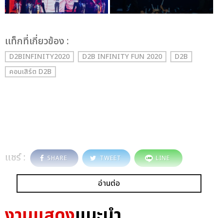
เเท็กที่เกี่ยวข้อง :
D2BINFINITY2020
D2B INFINITY FUN 2020
D2B
คอนเสิร์ต D2B
แชร์ :
SHARE
TWEET
LINE
อ่านต่อ
งานแสดง
แนะนำ