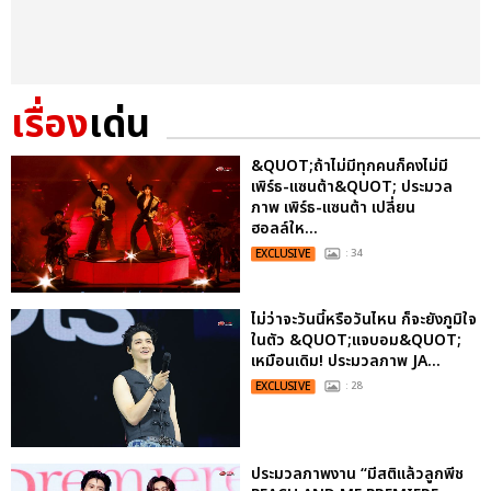
เรื่อง
เด่น
&QUOT;ถ้าไม่มีทุกคนก็คงไม่มี
เพิร์ธ-แซนต้า&QUOT; ประมวล
ภาพ เพิร์ธ-แซนต้า เปลี่ยน
ฮอลล์ให...
EXCLUSIVE
: 34
ไม่ว่าจะวันนี้หรือวันไหน ก็จะยังภูมิใจ
ในตัว &QUOT;แจบอม&QUOT;
เหมือนเดิม! ประมวลภาพ JA...
EXCLUSIVE
: 28
ประมวลภาพงาน “มีสติแล้วลูกพีช