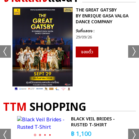
THE GREAT GATSBY
BY ENRIQUE GASA VALGA
DANCE COMPANY
วันที่แสดง :
29/09/26
จองตั๋ว
TTM
SHOPPING
Z
BLACK VEIL BRIDES -
RUSTED T-SHIRT
฿
1,100