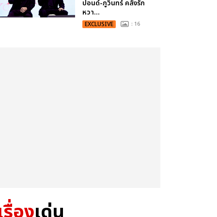
ปอนด์-ภูวินทร์ คลั่งรัก
หวา...
EXCLUSIVE
: 16
เรื่อง
เด่น