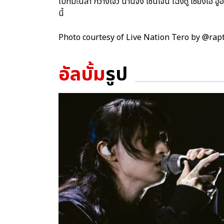
ไปที่มะนิลา กว่างโจว นานจิง เซินเจิ้น เฉิงตู เซี่ยงไฮ้ 
นี้
Photo courtesy of Live Nation Tero by @ra
อัลบั้ม
รูป