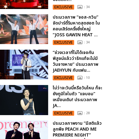
EXCLUSIVE
: 34
ประมวลภาพ “จอส-กวิน”
จัดปาร์ตี้ริมหาดสุดฮอต ใน
คอนเสิร์ตครั้งยิ่งใหญ่
“JOSS GAWIN HEAT ...
EXCLUSIVE
: 34
“ช่วงเวลาที่ไม่ได้เจอกัน
พิสูจน์แล้วว่ารักแท้จะไม่มี
วันจางหาย” ประมวลภาพ
JAEHYUN กับแฟน...
EXCLUSIVE
: 10
ไม่ว่าจะวันนี้หรือวันไหน ก็จะ
ยังภูมิใจในตัว "แจบอม"
เหมือนเดิม! ประมวลภาพ
JA...
EXCLUSIVE
: 28
ประมวลภาพงาน “มีสติแล้ว
ลูกพีช PEACH AND ME
PREMIERE NIGHT”