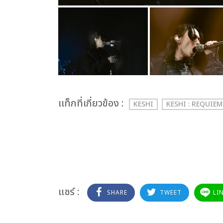
เเท็กที่เกี่ยวข้อง :
KESHI
KESHI : REQUIE
แชร์ :
SHARE
TWEET
LI