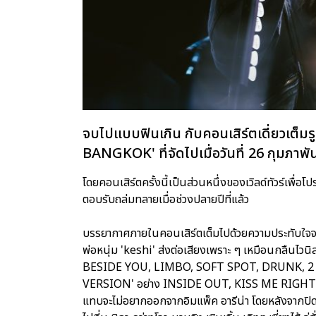
จบไปแบบฟินเกิน กับคอนเสิร์ตเดี่ยวเ
BANGKOK' ที่จัดไปเมื่อวันที่ 26 กุมภาพันธ
โดยคอนเสิร์ตครั้งนี้เป็นส่วนหนึ่งของเวิลด์ทัวร์เพื
ตอบรับถล่มทลายเมื่อช่วงปลายปีที่แล้ว
บรรยากาศภายในคอนเสิร์ตเต็มไปด้วยความประทับใจจ
พ่อหนุ่ม 'keshi' ส่งต่อเสียงเพราะ ๆ เหมือนกลืนไวนิ
BESIDE YOU, LIMBO, SOFT SPOT, DRUNK, 2 SO
VERSION' อย่าง INSIDE OUT, KISS ME RIGHT แ
แทบจะไม่อยากออกจากอิมแพ็ค อารีน่า โดยหลังจากปิดฉา