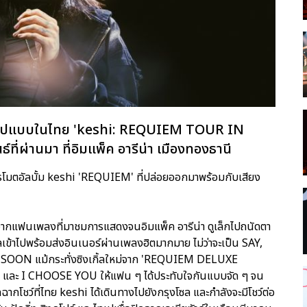
ต็มรูปแบบในไทย 'keshi: REQUIEM TOUR IN
์ที่ผ่านมา ที่อิมแพ็ค อารีน่า เมืองทองธานี
่อโปรโมตอัลบั้ม keshi 'REQUIEM' ที่ปล่อยออกมาพร้อมกับเสียง
ากแฟนเพลงที่มาชมการแสดงจนอิมแพ็ค อารีน่า ดูเล็กไปถนัดตา
ลเข้าไปพร้อมส่งอินเนอร์ผ่านเพลงฮิตมากมาย ไม่ว่าจะเป็น SAY,
ON แม้กระทั่งซิงเกิ้ลใหม่จาก 'REQUIEM DELUXE
ละ I CHOOSE YOU ให้แฟน ๆ ได้ประทับใจกันแบบจัด ๆ จน
กโชว์ที่ไทย keshi ได้เดินทางไปยังกรุงโซล และกำลังจะมีโชว์ต่อ