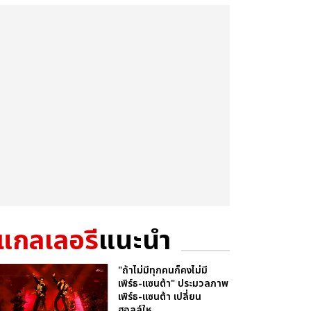
แกลเลอรี
แนะนำ
"ถ้าไม่มีทุกคนก็คงไม่มี
เพิร์ธ-แซนต้า" ประมวลภาพ
เพิร์ธ-แซนต้า เปลี่ยน
ฮอลล์ให...