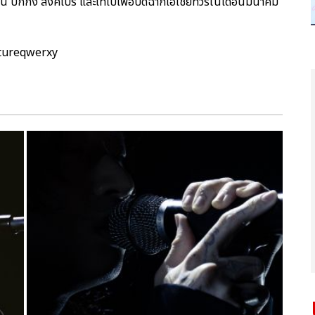
อู่ฮั่น ปักกิ่ง สิงคโปร์ และไทเปเพื่อปิดฉากเอเชียทัวร์ในเดือนมีนาคม
ptureqwerxy