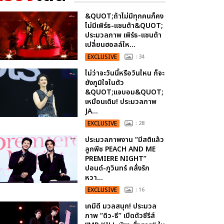
&QUOT;ถ้าไม่มีทุกคนก็คง
ไม่มีเพิร์ธ-แซนต้า&QUOT;
ประมวลภาพ เพิร์ธ-แซนต้า
เปลี่ยนฮอลล์ให...
EXCLUSIVE
: 34
ไม่ว่าจะวันนี้หรือวันไหน ก็จะ
ยังภูมิใจในตัว
&QUOT;แจบอม&QUOT;
เหมือนเดิม! ประมวลภาพ
JA...
EXCLUSIVE
: 28
ประมวลภาพงาน “มีสติแล้ว
ลูกพีช PEACH AND ME
PREMIERE NIGHT”
ปอนด์-ภูวินทร์ คลั่งรัก
หวา...
EXCLUSIVE
: 16
เคมีดี มวลสนุก! ประมวล
ภาพ “ดิว-ธี” เปิดตัวซีรีส์