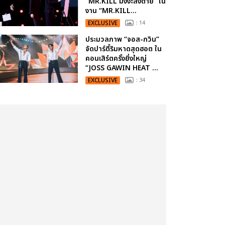
“MR.KILL มังงะสั่งตาย” ใน
งาน “MR.KILL...
EXCLUSIVE
: 14
ประมวลภาพ “จอส-กวิน”
จัดปาร์ตี้ริมหาดสุดฮอต ใน
คอนเสิร์ตครั้งยิ่งใหญ่
“JOSS GAWIN HEAT ...
EXCLUSIVE
: 34