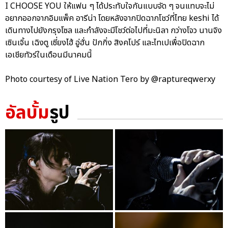
I CHOOSE YOU ให้แฟน ๆ ได้ประทับใจกันแบบจัด ๆ จนแทบจะไม่
อยากออกจากอิมแพ็ค อารีน่า โดยหลังจากปิดฉากโชว์ที่ไทย keshi ได้
เดินทางไปยังกรุงโซล และกำลังจะมีโชว์ต่อไปที่มะนิลา กว่างโจว นานจิง
เซินเจิ้น เฉิงตู เซี่ยงไฮ้ อู่ฮั่น ปักกิ่ง สิงคโปร์ และไทเปเพื่อปิดฉาก
เอเชียทัวร์ในเดือนมีนาคมนี้
Photo courtesy of Live Nation Tero by @raptureqwerxy
อัลบั้ม
รูป