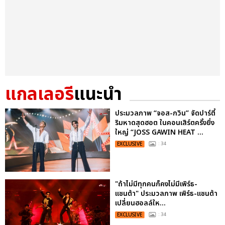
แกลเลอรี
แนะนำ
ประมวลภาพ “จอส-กวิน” จัดปาร์ตี้
ริมหาดสุดฮอต ในคอนเสิร์ตครั้งยิ่ง
ใหญ่ “JOSS GAWIN HEAT ...
EXCLUSIVE
: 34
"ถ้าไม่มีทุกคนก็คงไม่มีเพิร์ธ-
แซนต้า" ประมวลภาพ เพิร์ธ-แซนต้า
เปลี่ยนฮอลล์ให...
EXCLUSIVE
: 34