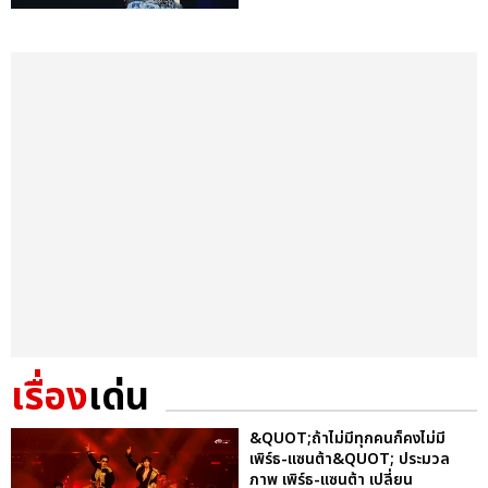
เรื่อง
เด่น
&QUOT;ถ้าไม่มีทุกคนก็คงไม่มี
เพิร์ธ-แซนต้า&QUOT; ประมวล
ภาพ เพิร์ธ-แซนต้า เปลี่ยน