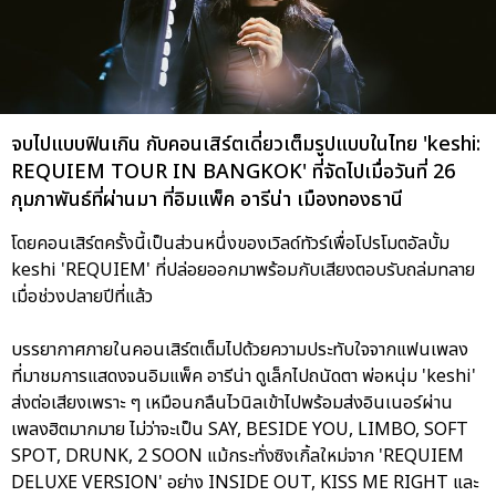
จบไปแบบฟินเกิน กับคอนเสิร์ตเดี่ยวเต็มรูปแบบในไทย 'keshi:
REQUIEM TOUR IN BANGKOK' ที่จัดไปเมื่อวันที่ 26
กุมภาพันธ์ที่ผ่านมา ที่อิมแพ็ค อารีน่า เมืองทองธานี
โดยคอนเสิร์ตครั้งนี้เป็นส่วนหนึ่งของเวิลด์ทัวร์เพื่อโปรโมตอัลบั้ม
keshi 'REQUIEM' ที่ปล่อยออกมาพร้อมกับเสียงตอบรับถล่มทลาย
เมื่อช่วงปลายปีที่แล้ว
บรรยากาศภายในคอนเสิร์ตเต็มไปด้วยความประทับใจจากแฟนเพลง
ที่มาชมการแสดงจนอิมแพ็ค อารีน่า ดูเล็กไปถนัดตา พ่อหนุ่ม 'keshi'
ส่งต่อเสียงเพราะ ๆ เหมือนกลืนไวนิลเข้าไปพร้อมส่งอินเนอร์ผ่าน
เพลงฮิตมากมาย ไม่ว่าจะเป็น SAY, BESIDE YOU, LIMBO, SOFT
SPOT, DRUNK, 2 SOON แม้กระทั่งซิงเกิ้ลใหม่จาก 'REQUIEM
DELUXE VERSION' อย่าง INSIDE OUT, KISS ME RIGHT และ