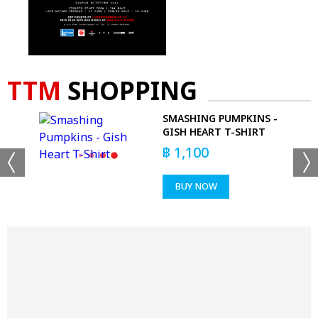
TTM
SHOPPING
SMASHING PUMPKINS -
ACK
GISH HEART T-SHIRT
฿
1,100
BUY NOW