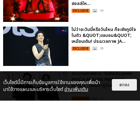
ฮอลล์ให...
EXCLUSIVE
: 34
ไม่ว่าจะวันนี้หรือวันไหน ก็จะยังภูมิใจ
ในตัว &QUOT;แจบอม&QUOT;
เหมือนเดิม! ประมวลภาพ JA...
EXCLUSIVE
: 28
ประมวลภาพงาน “มีสติแล้วลูกพีช
PEACH AND ME PREMIERE
เว็บไซต์นี้มีการเก็บข้อมูลการใช้งานของคุณเพื่อนำ
NIGHT” ปอนด์-ภูวินทร์ คลั่งรัก
ตกลง
มาใช้วางแผนและบริหารเว็บไซต์
อ่านเพิ่มเติม
หวา...
EXCLUSIVE
: 16
เคมีดี มวลสนุก! ประมวลภาพ “ดิว-
ธี” เปิดตัวซีรีส์ “MR.KILL มังงะสั่ง
ตาย” ในงาน “MR.KILL...
EXCLUSIVE
: 14