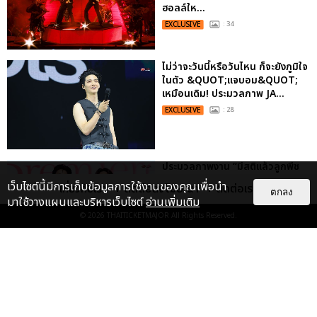
ฮอลล์ให...
EXCLUSIVE
: 34
ไม่ว่าจะวันนี้หรือวันไหน ก็จะยังภูมิใจ
ในตัว &QUOT;แจบอม&QUOT;
เหมือนเดิม! ประมวลภาพ JA...
EXCLUSIVE
: 28
ประมวลภาพงาน “มีสติแล้วลูกพีช
PEACH AND ME PREMIERE
เว็บไซต์นี้มีการเก็บข้อมูลการใช้งานของคุณเพื่อนำ
เกี่ยวกับเรา
ติดต่อลงโฆษณา
ติดต่อเรา
NIGHT” ปอนด์-ภูวินทร์ คลั่งรัก
ตกลง
มาใช้วางแผนและบริหารเว็บไซต์
อ่านเพิ่มเติม
หวา...
© 2026
THAITICKETMAJOR
All Rights Reserved.
EXCLUSIVE
: 16
เคมีดี มวลสนุก! ประมวลภาพ “ดิว-
ธี” เปิดตัวซีรีส์ “MR.KILL มังงะสั่ง
ตาย” ในงาน “MR.KILL...
EXCLUSIVE
: 14