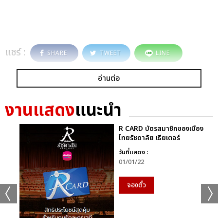
แชร์ :
SHARE
TWEET
LINE
อ่านต่อ
งานแสดง
แนะนำ
R CARD บัตรสมาชิกของเมือง
ไทยรัชดาลัย เธียเตอร์
วันที่แสดง :
01/01/22
จองตั๋ว