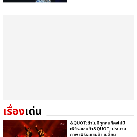
เรื่อง
เด่น
&QUOT;ถ้าไม่มีทุกคนก็คงไม่มี
เพิร์ธ-แซนต้า&QUOT; ประมวล
ภาพ เพิร์ธ-แซนต้า เปลี่ยน