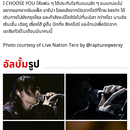
I CHOOSE YOU ให้แฟน ๆ ได้ประทับใจกันแบบจัด ๆ จนแทบจะไม่
อยากออกจากอิมแพ็ค อารีน่า โดยหลังจากปิดฉากโชว์ที่ไทย keshi ได้
เดินทางไปยังกรุงโซล และกำลังจะมีโชว์ต่อไปที่มะนิลา กว่างโจว นานจิง
เซินเจิ้น เฉิงตู เซี่ยงไฮ้ อู่ฮั่น ปักกิ่ง สิงคโปร์ และไทเปเพื่อปิดฉาก
เอเชียทัวร์ในเดือนมีนาคมนี้
Photo courtesy of Live Nation Tero by @raptureqwerxy
อัลบั้ม
รูป