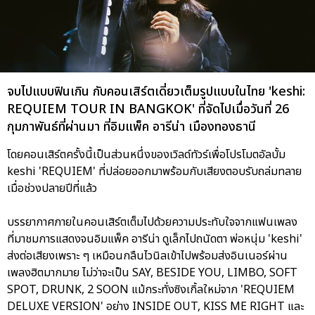
จบไปแบบฟินเกิน กับคอนเสิร์ตเดี่ยวเต็มรูปแบบในไทย 'keshi:
REQUIEM TOUR IN BANGKOK' ที่จัดไปเมื่อวันที่ 26
กุมภาพันธ์ที่ผ่านมา ที่อิมแพ็ค อารีน่า เมืองทองธานี
โดยคอนเสิร์ตครั้งนี้เป็นส่วนหนึ่งของเวิลด์ทัวร์เพื่อโปรโมตอัลบั้ม
keshi 'REQUIEM' ที่ปล่อยออกมาพร้อมกับเสียงตอบรับถล่มทลาย
เมื่อช่วงปลายปีที่แล้ว
บรรยากาศภายในคอนเสิร์ตเต็มไปด้วยความประทับใจจากแฟนเพลง
ที่มาชมการแสดงจนอิมแพ็ค อารีน่า ดูเล็กไปถนัดตา พ่อหนุ่ม 'keshi'
ส่งต่อเสียงเพราะ ๆ เหมือนกลืนไวนิลเข้าไปพร้อมส่งอินเนอร์ผ่าน
เพลงฮิตมากมาย ไม่ว่าจะเป็น SAY, BESIDE YOU, LIMBO, SOFT
SPOT, DRUNK, 2 SOON แม้กระทั่งซิงเกิ้ลใหม่จาก 'REQUIEM
DELUXE VERSION' อย่าง INSIDE OUT, KISS ME RIGHT และ