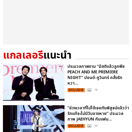
แกลเลอรี
แนะนำ
ประมวลภาพงาน “มีสติแล้วลูกพีช
PEACH AND ME PREMIERE
NIGHT” ปอนด์-ภูวินทร์ คลั่งรัก
หวา...
EXCLUSIVE
: 16
“ช่วงเวลาที่ไม่ได้เจอกันพิสูจน์แล้วว่า
รักแท้จะไม่มีวันจางหาย” ประมวล
ภาพ JAEHYUN กับแฟน...
EXCLUSIVE
: 10