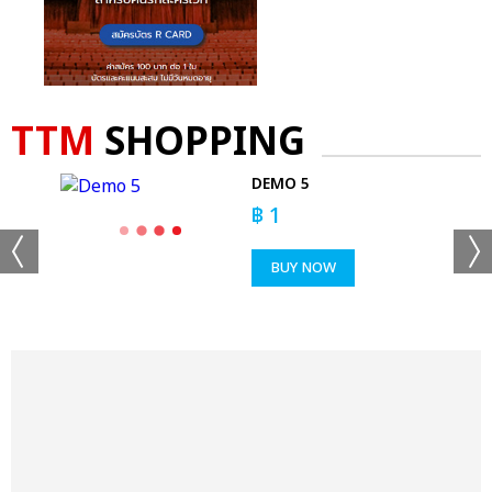
TTM
SHOPPING
'EM
DEMO 5
T
฿
1
BUY NOW