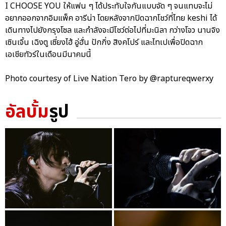
I CHOOSE YOU ให้แฟน ๆ ได้ประทับใจกันแบบจัด ๆ จนแทบจะไม่
อยากออกจากอิมแพ็ค อารีน่า โดยหลังจากปิดฉากโชว์ที่ไทย keshi ได้
เดินทางไปยังกรุงโซล และกำลังจะมีโชว์ต่อไปที่มะนิลา กว่างโจว นานจิง
เซินเจิ้น เฉิงตู เซี่ยงไฮ้ อู่ฮั่น ปักกิ่ง สิงคโปร์ และไทเปเพื่อปิดฉาก
เอเชียทัวร์ในเดือนมีนาคมนี้
Photo courtesy of Live Nation Tero by @raptureqwerxy
อัลบั้ม
รูป