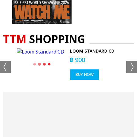
TTM
SHOPPING
 T-
LOOM STANDARD CD
฿
900
BUY NOW