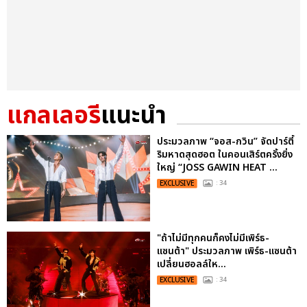
แกลเลอรี
แนะนำ
ประมวลภาพ “จอส-กวิน” จัดปาร์ตี้
ริมหาดสุดฮอต ในคอนเสิร์ตครั้งยิ่ง
ใหญ่ “JOSS GAWIN HEAT ...
EXCLUSIVE
: 34
"ถ้าไม่มีทุกคนก็คงไม่มีเพิร์ธ-
แซนต้า" ประมวลภาพ เพิร์ธ-แซนต้า
เปลี่ยนฮอลล์ให...
EXCLUSIVE
: 34