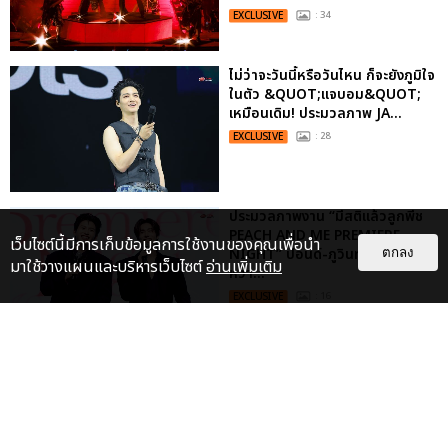
EXCLUSIVE
: 34
ไม่ว่าจะวันนี้หรือวันไหน ก็จะยังภูมิใจ
ในตัว &QUOT;แจบอม&QUOT;
เหมือนเดิม! ประมวลภาพ JA...
EXCLUSIVE
: 28
ประมวลภาพงาน “มีสติแล้วลูกพีช
PEACH AND ME PREMIERE
เว็บไซต์นี้มีการเก็บข้อมูลการใช้งานของคุณเพื่อนำ
NIGHT” ปอนด์-ภูวินทร์ คลั่งรัก
ตกลง
มาใช้วางแผนและบริหารเว็บไซต์
อ่านเพิ่มเติม
หวา...
EXCLUSIVE
: 16
เคมีดี มวลสนุก! ประมวลภาพ “ดิว-
ธี” เปิดตัวซีรีส์ “MR.KILL มังงะสั่ง
ตาย” ในงาน “MR.KILL...
EXCLUSIVE
: 14