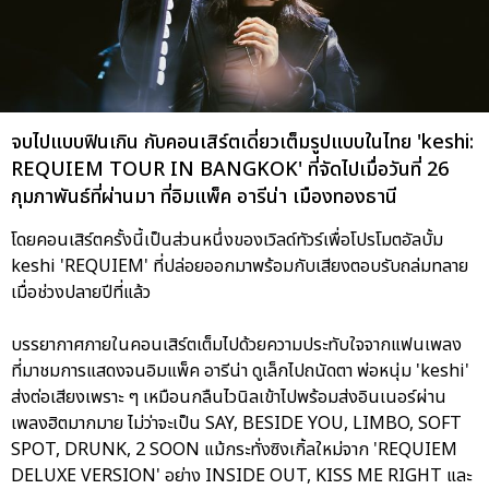
จบไปแบบฟินเกิน กับคอนเสิร์ตเดี่ยวเต็มรูปแบบในไทย 'keshi:
REQUIEM TOUR IN BANGKOK' ที่จัดไปเมื่อวันที่ 26
กุมภาพันธ์ที่ผ่านมา ที่อิมแพ็ค อารีน่า เมืองทองธานี
โดยคอนเสิร์ตครั้งนี้เป็นส่วนหนึ่งของเวิลด์ทัวร์เพื่อโปรโมตอัลบั้ม
keshi 'REQUIEM' ที่ปล่อยออกมาพร้อมกับเสียงตอบรับถล่มทลาย
เมื่อช่วงปลายปีที่แล้ว
บรรยากาศภายในคอนเสิร์ตเต็มไปด้วยความประทับใจจากแฟนเพลง
ที่มาชมการแสดงจนอิมแพ็ค อารีน่า ดูเล็กไปถนัดตา พ่อหนุ่ม 'keshi'
ส่งต่อเสียงเพราะ ๆ เหมือนกลืนไวนิลเข้าไปพร้อมส่งอินเนอร์ผ่าน
เพลงฮิตมากมาย ไม่ว่าจะเป็น SAY, BESIDE YOU, LIMBO, SOFT
SPOT, DRUNK, 2 SOON แม้กระทั่งซิงเกิ้ลใหม่จาก 'REQUIEM
DELUXE VERSION' อย่าง INSIDE OUT, KISS ME RIGHT และ