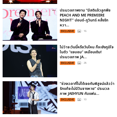
ประมวลภาพงาน “มีสติแล้วลูกพีช
PEACH AND ME PREMIERE
NIGHT” ปอนด์-ภูวินทร์ คลั่งรัก
หวา...
EXCLUSIVE
: 16
ไม่ว่าจะวันนี้หรือวันไหน ก็จะยังภูมิใจ
ในตัว "แจบอม" เหมือนเดิม!
ประมวลภาพ JA...
EXCLUSIVE
: 28
“ช่วงเวลาที่ไม่ได้เจอกันพิสูจน์แล้วว่า
รักแท้จะไม่มีวันจางหาย” ประมวล
ภาพ JAEHYUN กับแฟน...
EXCLUSIVE
: 10