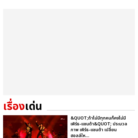
เรื่อง
เด่น
&QUOT;ถ้าไม่มีทุกคนก็คงไม่มี
เพิร์ธ-แซนต้า&QUOT; ประมวล
ภาพ เพิร์ธ-แซนต้า เปลี่ยน
ฮอลล์ให...