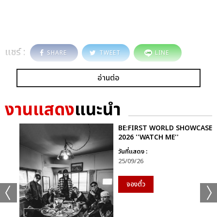
แชร์ :
SHARE
TWEET
LINE
อ่านต่อ
งานแสดง
แนะนำ
BE:FIRST WORLD SHOWCASE
2026 ''WATCH ME''
วันที่แสดง :
25/09/26
จองตั๋ว