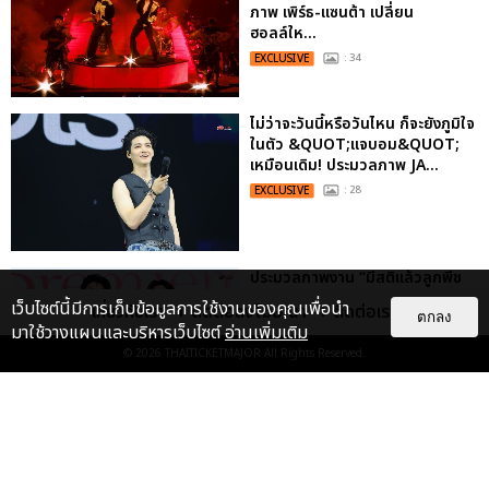
ภาพ เพิร์ธ-แซนต้า เปลี่ยน
ฮอลล์ให...
EXCLUSIVE
: 34
ไม่ว่าจะวันนี้หรือวันไหน ก็จะยังภูมิใจ
ในตัว &QUOT;แจบอม&QUOT;
เหมือนเดิม! ประมวลภาพ JA...
EXCLUSIVE
: 28
ประมวลภาพงาน “มีสติแล้วลูกพีช
PEACH AND ME PREMIERE
เว็บไซต์นี้มีการเก็บข้อมูลการใช้งานของคุณเพื่อนำ
เกี่ยวกับเรา
ติดต่อลงโฆษณา
ติดต่อเรา
NIGHT” ปอนด์-ภูวินทร์ คลั่งรัก
ตกลง
มาใช้วางแผนและบริหารเว็บไซต์
อ่านเพิ่มเติม
หวา...
© 2026
THAITICKETMAJOR
All Rights Reserved.
EXCLUSIVE
: 16
ประมวลภาพ “จอส-กวิน” จัดปาร์ตี้
ริมหาดสุดฮอต ในคอนเสิร์ตครั้งยิ่ง
ใหญ่ “JOSS GAWIN HEAT ...