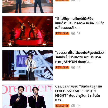
"ถ้าไม่มีทุกคนก็คงไม่มีเพิร์ธ-
แซนต้า" ประมวลภาพ เพิร์ธ-แซนต้า
เปลี่ยนฮอลล์ให...
EXCLUSIVE
: 34
“ช่วงเวลาที่ไม่ได้เจอกันพิสูจน์แล้วว่า
รักแท้จะไม่มีวันจางหาย” ประมวล
ภาพ JAEHYUN กับแฟน...
EXCLUSIVE
: 10
ประมวลภาพงาน “มีสติแล้วลูกพีช
PEACH AND ME PREMIERE
NIGHT” ปอนด์-ภูวินทร์ คลั่งรัก
หวา...
EXCLUSIVE
: 16