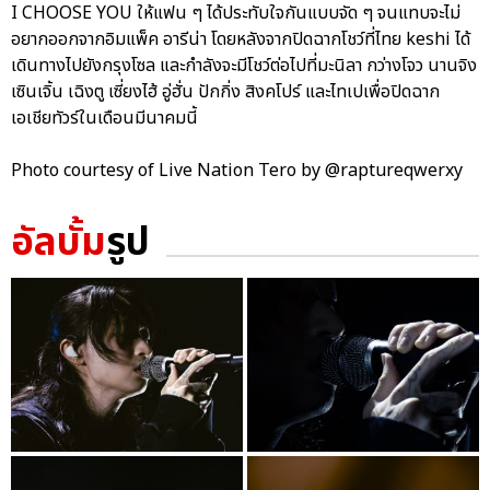
I CHOOSE YOU ให้แฟน ๆ ได้ประทับใจกันแบบจัด ๆ จนแทบจะไม่
อยากออกจากอิมแพ็ค อารีน่า โดยหลังจากปิดฉากโชว์ที่ไทย keshi ได้
เดินทางไปยังกรุงโซล และกำลังจะมีโชว์ต่อไปที่มะนิลา กว่างโจว นานจิง
เซินเจิ้น เฉิงตู เซี่ยงไฮ้ อู่ฮั่น ปักกิ่ง สิงคโปร์ และไทเปเพื่อปิดฉาก
เอเชียทัวร์ในเดือนมีนาคมนี้
Photo courtesy of Live Nation Tero by @raptureqwerxy
อัลบั้ม
รูป