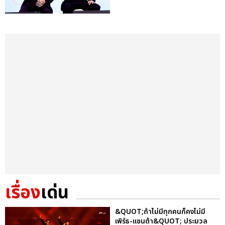
เรื่อง
เด่น
&QUOT;ถ้าไม่มีทุกคนก็คงไม่มี
เพิร์ธ-แซนต้า&QUOT; ประมวล