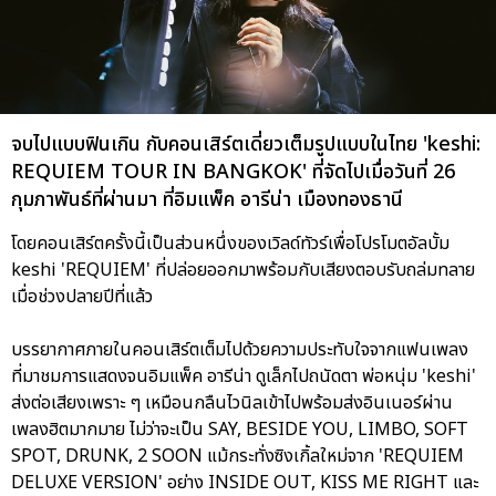
จบไปแบบฟินเกิน กับคอนเสิร์ตเดี่ยวเต็มรูปแบบในไทย 'keshi:
REQUIEM TOUR IN BANGKOK' ที่จัดไปเมื่อวันที่ 26
กุมภาพันธ์ที่ผ่านมา ที่อิมแพ็ค อารีน่า เมืองทองธานี
โดยคอนเสิร์ตครั้งนี้เป็นส่วนหนึ่งของเวิลด์ทัวร์เพื่อโปรโมตอัลบั้ม
keshi 'REQUIEM' ที่ปล่อยออกมาพร้อมกับเสียงตอบรับถล่มทลาย
เมื่อช่วงปลายปีที่แล้ว
บรรยากาศภายในคอนเสิร์ตเต็มไปด้วยความประทับใจจากแฟนเพลง
ที่มาชมการแสดงจนอิมแพ็ค อารีน่า ดูเล็กไปถนัดตา พ่อหนุ่ม 'keshi'
ส่งต่อเสียงเพราะ ๆ เหมือนกลืนไวนิลเข้าไปพร้อมส่งอินเนอร์ผ่าน
เพลงฮิตมากมาย ไม่ว่าจะเป็น SAY, BESIDE YOU, LIMBO, SOFT
SPOT, DRUNK, 2 SOON แม้กระทั่งซิงเกิ้ลใหม่จาก 'REQUIEM
DELUXE VERSION' อย่าง INSIDE OUT, KISS ME RIGHT และ