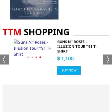
TTM
SHOPPING
GUNS N'' ROSES -
ACK
ILLUSION TOUR ''91 T-
SHIRT
฿
1,100
BUY NOW