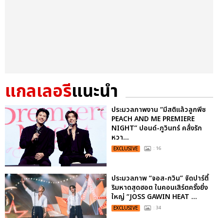
แกลเลอรี
แนะนำ
ประมวลภาพงาน “มีสติแล้วลูกพีช
PEACH AND ME PREMIERE
NIGHT” ปอนด์-ภูวินทร์ คลั่งรัก
หวา...
EXCLUSIVE
: 16
ประมวลภาพ “จอส-กวิน” จัดปาร์ตี้
ริมหาดสุดฮอต ในคอนเสิร์ตครั้งยิ่ง
ใหญ่ “JOSS GAWIN HEAT ...
EXCLUSIVE
: 34