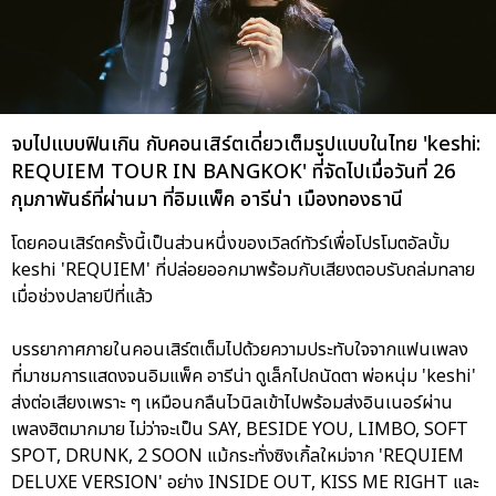
จบไปแบบฟินเกิน กับคอนเสิร์ตเดี่ยวเต็มรูปแบบในไทย 'keshi:
REQUIEM TOUR IN BANGKOK' ที่จัดไปเมื่อวันที่ 26
กุมภาพันธ์ที่ผ่านมา ที่อิมแพ็ค อารีน่า เมืองทองธานี
โดยคอนเสิร์ตครั้งนี้เป็นส่วนหนึ่งของเวิลด์ทัวร์เพื่อโปรโมตอัลบั้ม
keshi 'REQUIEM' ที่ปล่อยออกมาพร้อมกับเสียงตอบรับถล่มทลาย
เมื่อช่วงปลายปีที่แล้ว
บรรยากาศภายในคอนเสิร์ตเต็มไปด้วยความประทับใจจากแฟนเพลง
ที่มาชมการแสดงจนอิมแพ็ค อารีน่า ดูเล็กไปถนัดตา พ่อหนุ่ม 'keshi'
ส่งต่อเสียงเพราะ ๆ เหมือนกลืนไวนิลเข้าไปพร้อมส่งอินเนอร์ผ่าน
เพลงฮิตมากมาย ไม่ว่าจะเป็น SAY, BESIDE YOU, LIMBO, SOFT
SPOT, DRUNK, 2 SOON แม้กระทั่งซิงเกิ้ลใหม่จาก 'REQUIEM
DELUXE VERSION' อย่าง INSIDE OUT, KISS ME RIGHT และ