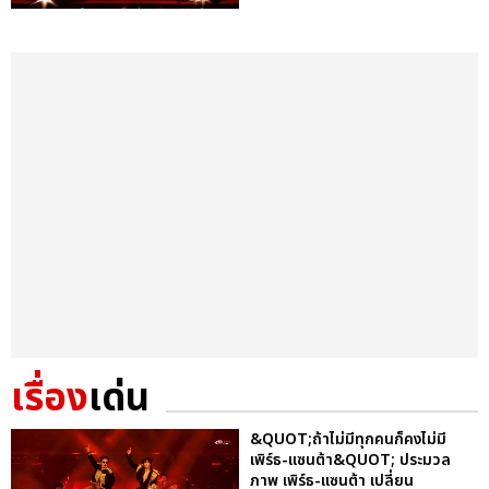
เรื่อง
เด่น
&QUOT;ถ้าไม่มีทุกคนก็คงไม่มี
เพิร์ธ-แซนต้า&QUOT; ประมวล
ภาพ เพิร์ธ-แซนต้า เปลี่ยน