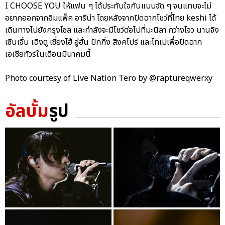
I CHOOSE YOU ให้แฟน ๆ ได้ประทับใจกันแบบจัด ๆ จนแทบจะไม่
อยากออกจากอิมแพ็ค อารีน่า โดยหลังจากปิดฉากโชว์ที่ไทย keshi ได้
เดินทางไปยังกรุงโซล และกำลังจะมีโชว์ต่อไปที่มะนิลา กว่างโจว นานจิง
เซินเจิ้น เฉิงตู เซี่ยงไฮ้ อู่ฮั่น ปักกิ่ง สิงคโปร์ และไทเปเพื่อปิดฉาก
เอเชียทัวร์ในเดือนมีนาคมนี้
Photo courtesy of Live Nation Tero by @raptureqwerxy
อัลบั้ม
รูป