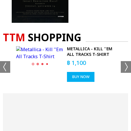
TTM
SHOPPING
EE
METALLICA - KILL ''EM
ALL TRACKS T-SHIRT
฿
1,100
BUY NOW