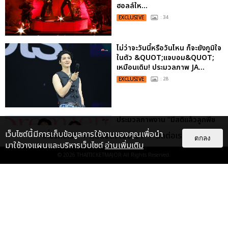
ฮอลล์ให...
EXCLUSIVE
: 34
ไม่ว่าจะวันนี้หรือวันไหน ก็จะยังภูมิใจ
ในตัว &QUOT;แจบอม&QUOT;
เหมือนเดิม! ประมวลภาพ JA...
EXCLUSIVE
: 28
ประมวลภาพงาน “มีสติแล้วลูกพีช
PEACH AND ME PREMIERE
เว็บไซต์นี้มีการเก็บข้อมูลการใช้งานของคุณเพื่อนำ
เกี่ยวกับเรา
ติดต่อลงโฆษณา
ติดต่อเรา
NIGHT” ปอนด์-ภูวินทร์ คลั่งรัก
ตกลง
มาใช้วางแผนและบริหารเว็บไซต์
อ่านเพิ่มเติม
หวา...
© 2026
THAITICKETMAJOR
All Rights Reserved.
EXCLUSIVE
: 16
ประมวลภาพ “จอส-กวิน” จัดปาร์ตี้
ริมหาดสุดฮอต ในคอนเสิร์ตครั้งยิ่ง
ใหญ่ “JOSS GAWIN HEAT ...
EXCLUSIVE
: 34