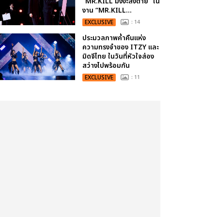
“MR.KILL มังงะสั่งตาย” ใน
งาน “MR.KILL...
EXCLUSIVE
: 14
ประมวลภาพค่ำคืนแห่ง
ความทรงจำของ ITZY และ
มิดจีไทย ในวันที่หัวใจส่อง
สว่างไปพร้อมกัน
EXCLUSIVE
: 11