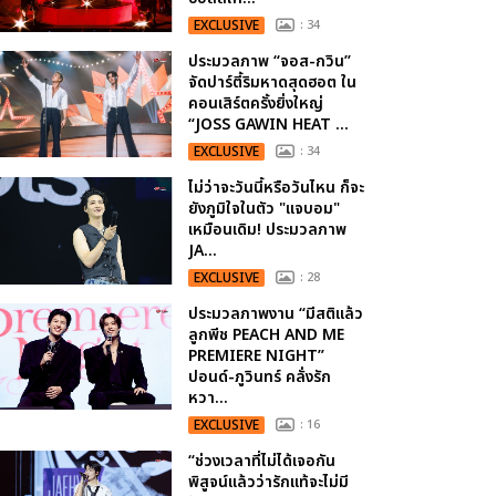
EXCLUSIVE
: 34
ประมวลภาพ “จอส-กวิน”
จัดปาร์ตี้ริมหาดสุดฮอต ใน
คอนเสิร์ตครั้งยิ่งใหญ่
“JOSS GAWIN HEAT ...
EXCLUSIVE
: 34
ไม่ว่าจะวันนี้หรือวันไหน ก็จะ
ยังภูมิใจในตัว "แจบอม"
เหมือนเดิม! ประมวลภาพ
JA...
EXCLUSIVE
: 28
ประมวลภาพงาน “มีสติแล้ว
ลูกพีช PEACH AND ME
PREMIERE NIGHT”
ปอนด์-ภูวินทร์ คลั่งรัก
หวา...
EXCLUSIVE
: 16
“ช่วงเวลาที่ไม่ได้เจอกัน
พิสูจน์แล้วว่ารักแท้จะไม่มี