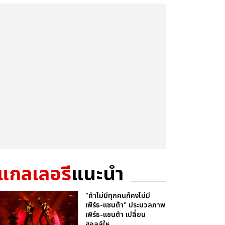
แกลเลอรี
แนะนำ
"ถ้าไม่มีทุกคนก็คงไม่มี
เพิร์ธ-แซนต้า" ประมวลภาพ
เพิร์ธ-แซนต้า เปลี่ยน
ฮอลล์ให...