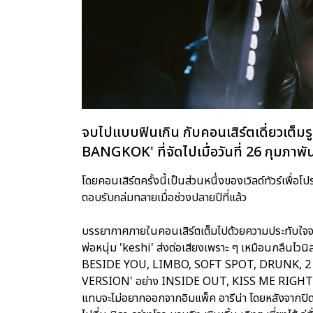
จบไปแบบฟินเกิน กับคอนเสิร์ตเดี่ยวเ
BANGKOK' ที่จัดไปเมื่อวันที่ 26 กุมภาพันธ
โดยคอนเสิร์ตครั้งนี้เป็นส่วนหนึ่งของเวิลด์ทัวร์เพื
ตอบรับถล่มทลายเมื่อช่วงปลายปีที่แล้ว
บรรยากาศภายในคอนเสิร์ตเต็มไปด้วยความประทับใจจ
พ่อหนุ่ม 'keshi' ส่งต่อเสียงเพราะ ๆ เหมือนกลืนไวนิ
BESIDE YOU, LIMBO, SOFT SPOT, DRUNK, 2 SO
VERSION' อย่าง INSIDE OUT, KISS ME RIGHT แ
แทบจะไม่อยากออกจากอิมแพ็ค อารีน่า โดยหลังจากปิดฉา