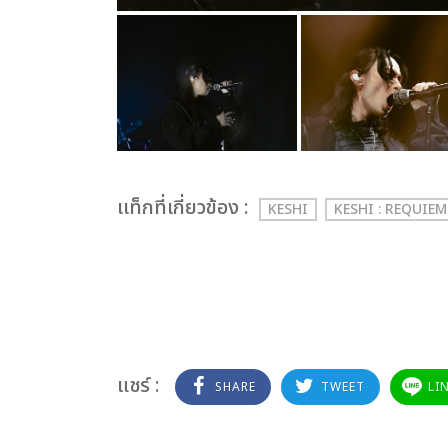
เเท็กที่เกี่ยวข้อง :
KESHI
KESHI : REQUIE
แชร์ :
SHARE
TWEET
LI