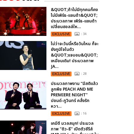
&QUOT;ถ้าไม่มีทุกคนก็คง
ไม่มีเพิร์ธ-แซนต้า&QUOT;
ประมวลภาพ เพิร์ธ-แซนต้า
เปลี่ยนฮอลล์ให...
EXCLUSIVE
: 34
ไม่ว่าจะวันนี้หรือวันไหน ก็จะ
ยังภูมิใจในตัว
&QUOT;แจบอม&QUOT;
เหมือนเดิม! ประมวลภาพ
JA...
EXCLUSIVE
: 28
ประมวลภาพงาน “มีสติแล้ว
ลูกพีช PEACH AND ME
PREMIERE NIGHT”
ปอนด์-ภูวินทร์ คลั่งรัก
หวา...
EXCLUSIVE
: 16
เคมีดี มวลสนุก! ประมวล
ภาพ “ดิว-ธี” เปิดตัวซีรีส์