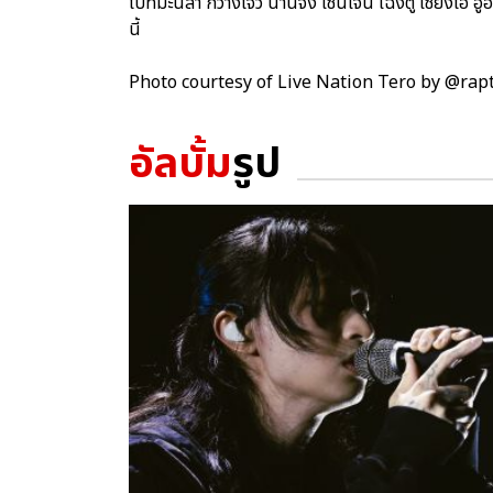
ไปที่มะนิลา กว่างโจว นานจิง เซินเจิ้น เฉิงตู เซี่ยงไฮ้ 
นี้
Photo courtesy of Live Nation Tero by @ra
อัลบั้ม
รูป