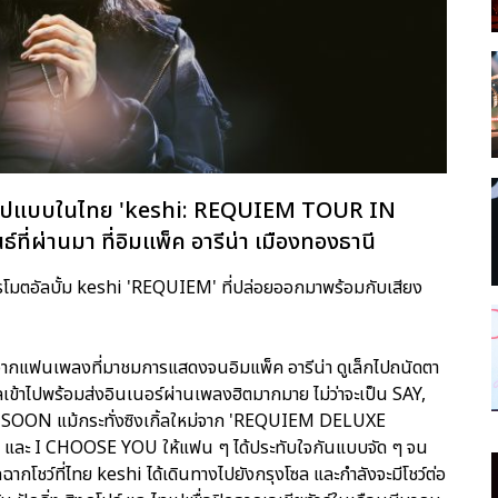
ต็มรูปแบบในไทย 'keshi: REQUIEM TOUR IN
์ที่ผ่านมา ที่อิมแพ็ค อารีน่า เมืองทองธานี
่อโปรโมตอัลบั้ม keshi 'REQUIEM' ที่ปล่อยออกมาพร้อมกับเสียง
ากแฟนเพลงที่มาชมการแสดงจนอิมแพ็ค อารีน่า ดูเล็กไปถนัดตา
ลเข้าไปพร้อมส่งอินเนอร์ผ่านเพลงฮิตมากมาย ไม่ว่าจะเป็น SAY,
ON แม้กระทั่งซิงเกิ้ลใหม่จาก 'REQUIEM DELUXE
ละ I CHOOSE YOU ให้แฟน ๆ ได้ประทับใจกันแบบจัด ๆ จน
กโชว์ที่ไทย keshi ได้เดินทางไปยังกรุงโซล และกำลังจะมีโชว์ต่อ