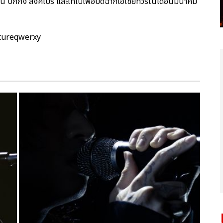
อู่ฮั่น ปักกิ่ง สิงคโปร์ และไทเปเพื่อปิดฉากเอเชียทัวร์ในเดือนมีนาคม
ptureqwerxy