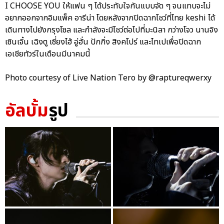
I CHOOSE YOU ให้แฟน ๆ ได้ประทับใจกันแบบจัด ๆ จนแทบจะไม่
อยากออกจากอิมแพ็ค อารีน่า โดยหลังจากปิดฉากโชว์ที่ไทย keshi ได้
เดินทางไปยังกรุงโซล และกำลังจะมีโชว์ต่อไปที่มะนิลา กว่างโจว นานจิง
เซินเจิ้น เฉิงตู เซี่ยงไฮ้ อู่ฮั่น ปักกิ่ง สิงคโปร์ และไทเปเพื่อปิดฉาก
เอเชียทัวร์ในเดือนมีนาคมนี้
Photo courtesy of Live Nation Tero by @raptureqwerxy
อัลบั้ม
รูป