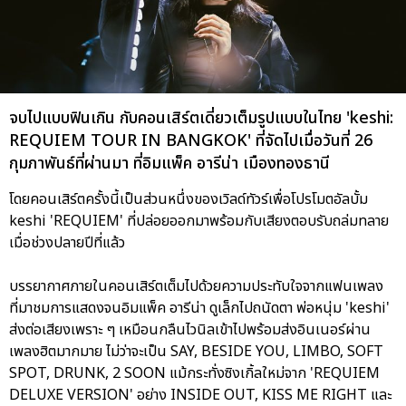
จบไปแบบฟินเกิน กับคอนเสิร์ตเดี่ยวเต็มรูปแบบในไทย 'keshi:
REQUIEM TOUR IN BANGKOK' ที่จัดไปเมื่อวันที่ 26
กุมภาพันธ์ที่ผ่านมา ที่อิมแพ็ค อารีน่า เมืองทองธานี
โดยคอนเสิร์ตครั้งนี้เป็นส่วนหนึ่งของเวิลด์ทัวร์เพื่อโปรโมตอัลบั้ม
keshi 'REQUIEM' ที่ปล่อยออกมาพร้อมกับเสียงตอบรับถล่มทลาย
เมื่อช่วงปลายปีที่แล้ว
บรรยากาศภายในคอนเสิร์ตเต็มไปด้วยความประทับใจจากแฟนเพลง
ที่มาชมการแสดงจนอิมแพ็ค อารีน่า ดูเล็กไปถนัดตา พ่อหนุ่ม 'keshi'
ส่งต่อเสียงเพราะ ๆ เหมือนกลืนไวนิลเข้าไปพร้อมส่งอินเนอร์ผ่าน
เพลงฮิตมากมาย ไม่ว่าจะเป็น SAY, BESIDE YOU, LIMBO, SOFT
SPOT, DRUNK, 2 SOON แม้กระทั่งซิงเกิ้ลใหม่จาก 'REQUIEM
DELUXE VERSION' อย่าง INSIDE OUT, KISS ME RIGHT และ