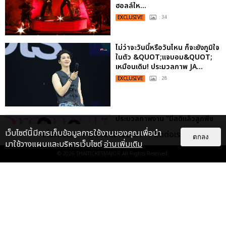
ฮอลล์ให...
EXCLUSIVE
: 34
ไม่ว่าจะวันนี้หรือวันไหน ก็จะยังภูมิใจ
ในตัว &QUOT;แจบอม&QUOT;
เหมือนเดิม! ประมวลภาพ JA...
EXCLUSIVE
: 28
ประมวลภาพงาน “มีสติแล้วลูกพีช
PEACH AND ME PREMIERE
เว็บไซต์นี้มีการเก็บข้อมูลการใช้งานของคุณเพื่อนำ
เกี่ยวกับเรา
ติดต่อลงโฆษณา
ติดต่อเรา
NIGHT” ปอนด์-ภูวินทร์ คลั่งรัก
ตกลง
มาใช้วางแผนและบริหารเว็บไซต์
อ่านเพิ่มเติม
หวา...
© 2026
THAITICKETMAJOR
All Rights Reserved.
EXCLUSIVE
: 16
เคมีดี มวลสนุก! ประมวลภาพ “ดิว-
ธี” เปิดตัวซีรีส์ “MR.KILL มังงะสั่ง
ตาย” ในงาน “MR.KILL...
EXCLUSIVE
: 14