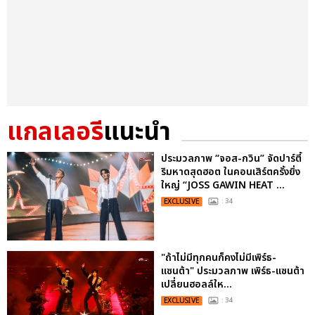
แกลเลอรี
แนะนำ
ประมวลภาพ “จอส-กวิน” จัดปาร์ตี้
ริมหาดสุดฮอต ในคอนเสิร์ตครั้งยิ่ง
ใหญ่ “JOSS GAWIN HEAT ...
EXCLUSIVE
: 34
"ถ้าไม่มีทุกคนก็คงไม่มีเพิร์ธ-
แซนต้า" ประมวลภาพ เพิร์ธ-แซนต้า
เปลี่ยนฮอลล์ให...
EXCLUSIVE
: 34