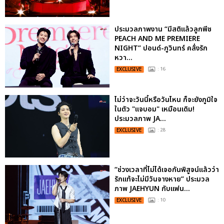
ประมวลภาพงาน “มีสติแล้วลูกพีช
PEACH AND ME PREMIERE
NIGHT” ปอนด์-ภูวินทร์ คลั่งรัก
หวา...
EXCLUSIVE
: 16
ไม่ว่าจะวันนี้หรือวันไหน ก็จะยังภูมิใจ
ในตัว "แจบอม" เหมือนเดิม!
ประมวลภาพ JA...
EXCLUSIVE
: 28
“ช่วงเวลาที่ไม่ได้เจอกันพิสูจน์แล้วว่า
รักแท้จะไม่มีวันจางหาย” ประมวล
ภาพ JAEHYUN กับแฟน...
EXCLUSIVE
: 10