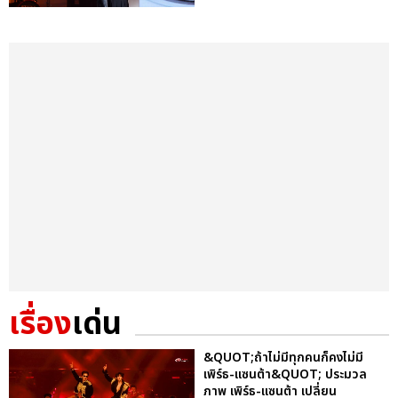
เรื่อง
เด่น
&QUOT;ถ้าไม่มีทุกคนก็คงไม่มี
เพิร์ธ-แซนต้า&QUOT; ประมวล
ภาพ เพิร์ธ-แซนต้า เปลี่ยน