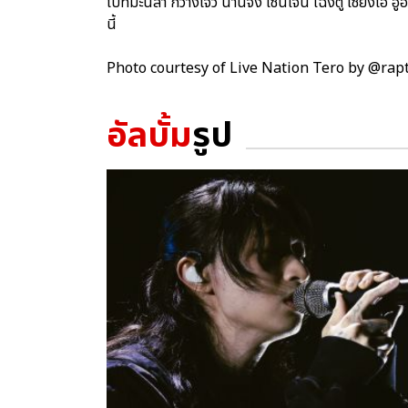
ไปที่มะนิลา กว่างโจว นานจิง เซินเจิ้น เฉิงตู เซี่ยงไฮ้ 
นี้
Photo courtesy of Live Nation Tero by @ra
อัลบั้ม
รูป