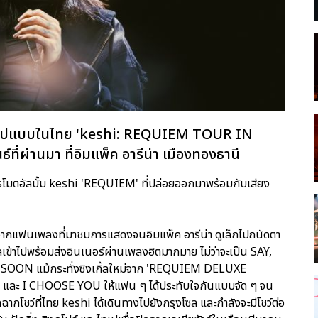
ต็มรูปแบบในไทย 'keshi: REQUIEM TOUR IN
์ที่ผ่านมา ที่อิมแพ็ค อารีน่า เมืองทองธานี
่อโปรโมตอัลบั้ม keshi 'REQUIEM' ที่ปล่อยออกมาพร้อมกับเสียง
ากแฟนเพลงที่มาชมการแสดงจนอิมแพ็ค อารีน่า ดูเล็กไปถนัดตา
ลเข้าไปพร้อมส่งอินเนอร์ผ่านเพลงฮิตมากมาย ไม่ว่าจะเป็น SAY,
ON แม้กระทั่งซิงเกิ้ลใหม่จาก 'REQUIEM DELUXE
ละ I CHOOSE YOU ให้แฟน ๆ ได้ประทับใจกันแบบจัด ๆ จน
กโชว์ที่ไทย keshi ได้เดินทางไปยังกรุงโซล และกำลังจะมีโชว์ต่อ