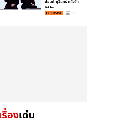
ปอนด์-ภูวินทร์ คลั่งรัก
หวา...
EXCLUSIVE
: 16
เรื่อง
เด่น