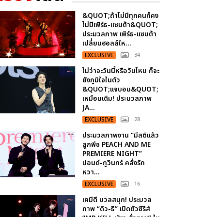
&QUOT;ถ้าไม่มีทุกคนก็คง
ไม่มีเพิร์ธ-แซนต้า&QUOT;
ประมวลภาพ เพิร์ธ-แซนต้า
เปลี่ยนฮอลล์ให...
EXCLUSIVE
: 34
ไม่ว่าจะวันนี้หรือวันไหน ก็จะ
ยังภูมิใจในตัว
&QUOT;แจบอม&QUOT;
เหมือนเดิม! ประมวลภาพ
JA...
EXCLUSIVE
: 28
ประมวลภาพงาน “มีสติแล้ว
ลูกพีช PEACH AND ME
PREMIERE NIGHT”
ปอนด์-ภูวินทร์ คลั่งรัก
หวา...
EXCLUSIVE
: 16
เคมีดี มวลสนุก! ประมวล
ภาพ “ดิว-ธี” เปิดตัวซีรีส์