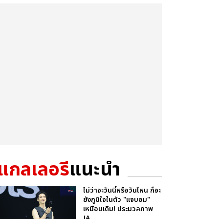
แกลเลอรี
แนะนำ
ไม่ว่าจะวันนี้หรือวันไหน ก็จะ
ยังภูมิใจในตัว "แจบอม"
เหมือนเดิม! ประมวลภาพ
JA...