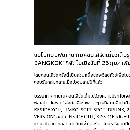
จบไปแบบฟินเกิน กับคอนเสิร์ตเดี่ยวเ
BANGKOK' ที่จัดไปเมื่อวันที่ 26 กุมภาพันธ
โดยคอนเสิร์ตครั้งนี้เป็นส่วนหนึ่งของเวิลด์ทัวร์เพื
ตอบรับถล่มทลายเมื่อช่วงปลายปีที่แล้ว
บรรยากาศภายในคอนเสิร์ตเต็มไปด้วยความประทับใจจ
พ่อหนุ่ม 'keshi' ส่งต่อเสียงเพราะ ๆ เหมือนกลืนไวนิ
BESIDE YOU, LIMBO, SOFT SPOT, DRUNK, 2 SO
VERSION' อย่าง INSIDE OUT, KISS ME RIGHT แ
แทบจะไม่อยากออกจากอิมแพ็ค อารีน่า โดยหลังจากปิดฉา