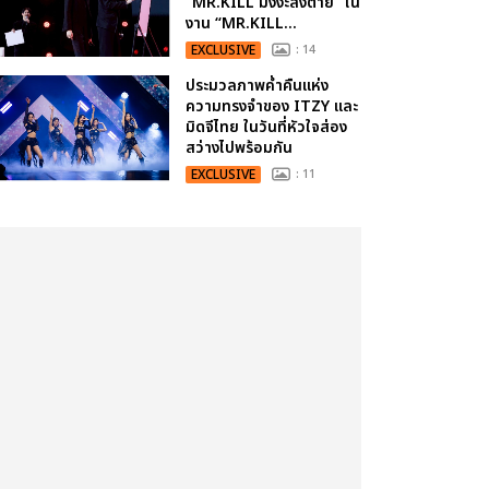
“MR.KILL มังงะสั่งตาย” ใน
งาน “MR.KILL...
EXCLUSIVE
: 14
ประมวลภาพค่ำคืนแห่ง
ความทรงจำของ ITZY และ
มิดจีไทย ในวันที่หัวใจส่อง
สว่างไปพร้อมกัน
EXCLUSIVE
: 11