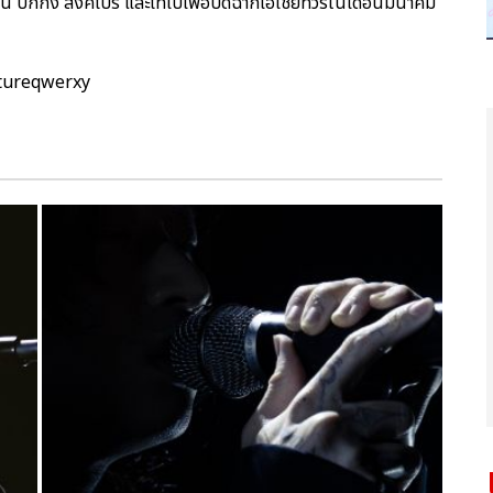
อู่ฮั่น ปักกิ่ง สิงคโปร์ และไทเปเพื่อปิดฉากเอเชียทัวร์ในเดือนมีนาคม
ptureqwerxy