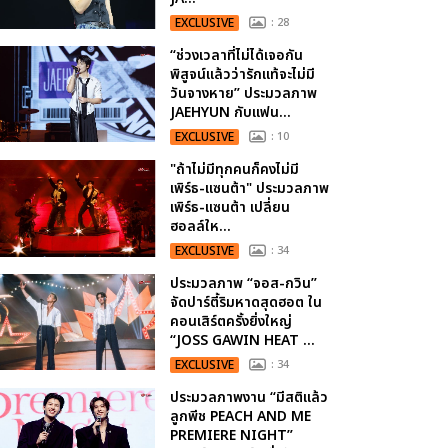
EXCLUSIVE
: 28
“ช่วงเวลาที่ไม่ได้เจอกัน
พิสูจน์แล้วว่ารักแท้จะไม่มี
วันจางหาย” ประมวลภาพ
JAEHYUN กับแฟน...
EXCLUSIVE
: 10
"ถ้าไม่มีทุกคนก็คงไม่มี
เพิร์ธ-แซนต้า" ประมวลภาพ
เพิร์ธ-แซนต้า เปลี่ยน
ฮอลล์ให...
EXCLUSIVE
: 34
ประมวลภาพ “จอส-กวิน”
จัดปาร์ตี้ริมหาดสุดฮอต ใน
คอนเสิร์ตครั้งยิ่งใหญ่
“JOSS GAWIN HEAT ...
EXCLUSIVE
: 34
ประมวลภาพงาน “มีสติแล้ว
ลูกพีช PEACH AND ME
PREMIERE NIGHT”