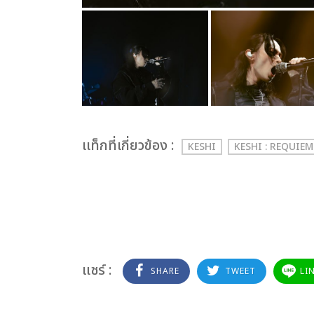
เเท็กที่เกี่ยวข้อง :
KESHI
KESHI : REQUIE
แชร์ :
SHARE
TWEET
LI