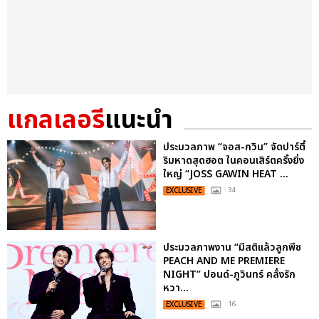
แกลเลอรี
แนะนำ
ประมวลภาพ “จอส-กวิน” จัดปาร์ตี้
ริมหาดสุดฮอต ในคอนเสิร์ตครั้งยิ่ง
ใหญ่ “JOSS GAWIN HEAT ...
EXCLUSIVE
: 34
ประมวลภาพงาน “มีสติแล้วลูกพีช
PEACH AND ME PREMIERE
NIGHT” ปอนด์-ภูวินทร์ คลั่งรัก
หวา...
EXCLUSIVE
: 16