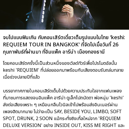
จบไปแบบฟินเกิน กับคอนเสิร์ตเดี่ยวเต็มรูปแบบในไทย 'keshi:
REQUIEM TOUR IN BANGKOK' ที่จัดไปเมื่อวันที่ 26
กุมภาพันธ์ที่ผ่านมา ที่อิมแพ็ค อารีน่า เมืองทองธานี
โดยคอนเสิร์ตครั้งนี้เป็นส่วนหนึ่งของเวิลด์ทัวร์เพื่อโปรโมตอัลบั้ม
keshi 'REQUIEM' ที่ปล่อยออกมาพร้อมกับเสียงตอบรับถล่มทลาย
เมื่อช่วงปลายปีที่แล้ว
บรรยากาศภายในคอนเสิร์ตเต็มไปด้วยความประทับใจจากแฟนเพลง
ที่มาชมการแสดงจนอิมแพ็ค อารีน่า ดูเล็กไปถนัดตา พ่อหนุ่ม 'keshi'
ส่งต่อเสียงเพราะ ๆ เหมือนกลืนไวนิลเข้าไปพร้อมส่งอินเนอร์ผ่าน
เพลงฮิตมากมาย ไม่ว่าจะเป็น SAY, BESIDE YOU, LIMBO, SOFT
SPOT, DRUNK, 2 SOON แม้กระทั่งซิงเกิ้ลใหม่จาก 'REQUIEM
DELUXE VERSION' อย่าง INSIDE OUT, KISS ME RIGHT และ