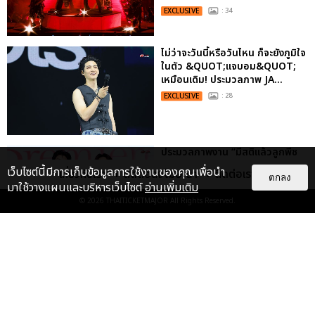
EXCLUSIVE
: 34
ไม่ว่าจะวันนี้หรือวันไหน ก็จะยังภูมิใจ
ในตัว &QUOT;แจบอม&QUOT;
เหมือนเดิม! ประมวลภาพ JA...
EXCLUSIVE
: 28
ประมวลภาพงาน “มีสติแล้วลูกพีช
PEACH AND ME PREMIERE
เว็บไซต์นี้มีการเก็บข้อมูลการใช้งานของคุณเพื่อนำ
เกี่ยวกับเรา
ติดต่อลงโฆษณา
ติดต่อเรา
NIGHT” ปอนด์-ภูวินทร์ คลั่งรัก
ตกลง
มาใช้วางแผนและบริหารเว็บไซต์
อ่านเพิ่มเติม
หวา...
© 2026
THAITICKETMAJOR
All Rights Reserved.
EXCLUSIVE
: 16
เคมีดี มวลสนุก! ประมวลภาพ “ดิว-
ธี” เปิดตัวซีรีส์ “MR.KILL มังงะสั่ง
ตาย” ในงาน “MR.KILL...
EXCLUSIVE
: 14