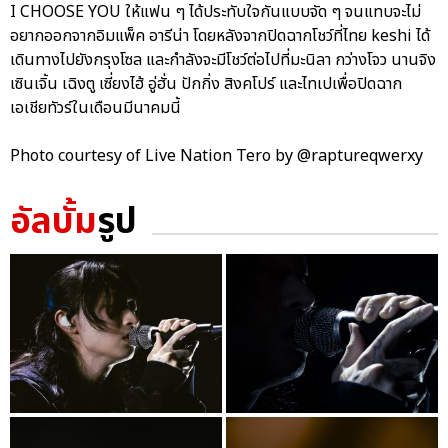
I CHOOSE YOU ให้แฟน ๆ ได้ประทับใจกันแบบจัด ๆ จนแทบจะไม่
อยากออกจากอิมแพ็ค อารีน่า โดยหลังจากปิดฉากโชว์ที่ไทย keshi ได้
เดินทางไปยังกรุงโซล และกำลังจะมีโชว์ต่อไปที่มะนิลา กว่างโจว นานจิง
เซินเจิ้น เฉิงตู เซี่ยงไฮ้ อู่ฮั่น ปักกิ่ง สิงคโปร์ และไทเปเพื่อปิดฉาก
เอเชียทัวร์ในเดือนมีนาคมนี้
Photo courtesy of Live Nation Tero by @raptureqwerxy
อัลบั้ม
รูป