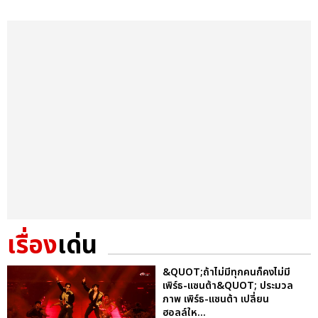
เรื่อง
เด่น
&QUOT;ถ้าไม่มีทุกคนก็คงไม่มี
เพิร์ธ-แซนต้า&QUOT; ประมวล
ภาพ เพิร์ธ-แซนต้า เปลี่ยน
ฮอลล์ให...