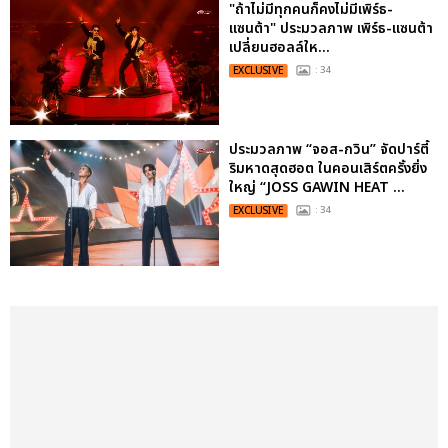
"ถ้าไม่มีทุกคนก็คงไม่มีเพิร์ธ-
แซนต้า" ประมวลภาพ เพิร์ธ-แซนต้า
เปลี่ยนฮอลล์ให...
EXCLUSIVE
: 34
ประมวลภาพ “จอส-กวิน” จัดปาร์ตี้
ริมหาดสุดฮอต ในคอนเสิร์ตครั้งยิ่ง
ใหญ่ “JOSS GAWIN HEAT ...
EXCLUSIVE
: 34