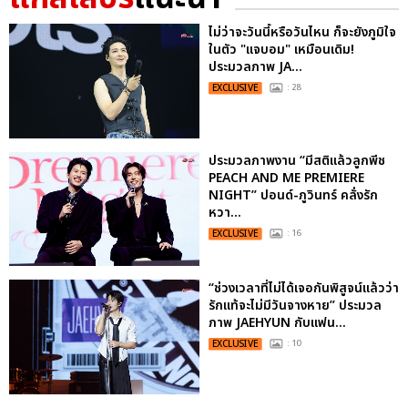
ไม่ว่าจะวันนี้หรือวันไหน ก็จะยังภูมิใจ
ในตัว "แจบอม" เหมือนเดิม!
ประมวลภาพ JA...
EXCLUSIVE
: 28
ประมวลภาพงาน “มีสติแล้วลูกพีช
PEACH AND ME PREMIERE
NIGHT” ปอนด์-ภูวินทร์ คลั่งรัก
หวา...
EXCLUSIVE
: 16
“ช่วงเวลาที่ไม่ได้เจอกันพิสูจน์แล้วว่า
รักแท้จะไม่มีวันจางหาย” ประมวล
ภาพ JAEHYUN กับแฟน...
EXCLUSIVE
: 10