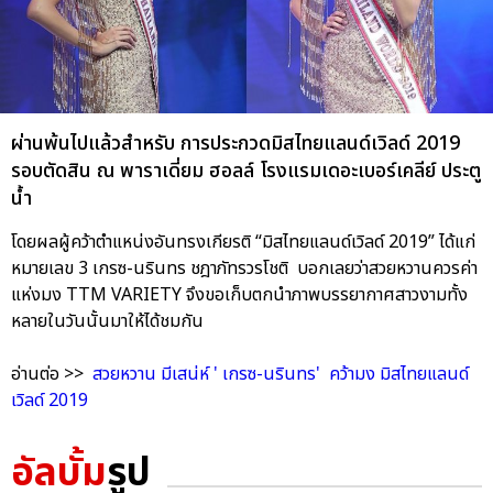
ผ่านพ้นไปแล้วสำหรับ การประกวดมิสไทยแลนด์เวิลด์ 2019
รอบตัดสิน ณ พาราเดี่ยม ฮอลล์ โรงแรมเดอะเบอร์เคลีย์ ประตู
น้ำ
โดยผลผู้คว้าตำแหน่งอันทรงเกียรติ “มิสไทยแลนด์เวิลด์ 2019” ได้แก่
หมายเลข 3 เกรซ-นรินทร ชฎาภัทรวรโชติ บอกเลยว่าสวยหวานควรค่า
แห่งมง TTM VARIETY จึงขอเก็บตกนำภาพบรรยากาศสาวงามทั้ง
หลายในวันนั้นมาให้ได้ชมกัน
อ่านต่อ >>
สวยหวาน มีเสน่ห์ ' เกรซ-นรินทร' คว้ามง มิสไทยแลนด์
เวิลด์ 2019
อัลบั้ม
รูป