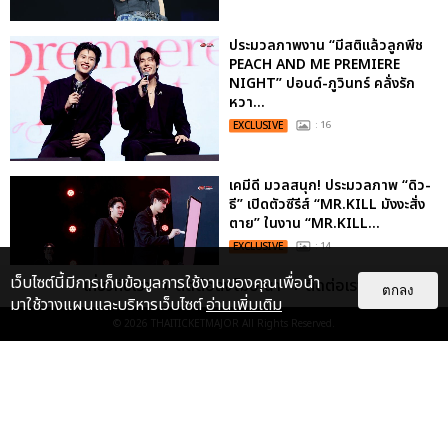
ประมวลภาพงาน “มีสติแล้วลูกพีช
PEACH AND ME PREMIERE
NIGHT” ปอนด์-ภูวินทร์ คลั่งรัก
หวา...
EXCLUSIVE
: 16
เคมีดี มวลสนุก! ประมวลภาพ “ดิว-
ธี” เปิดตัวซีรีส์ “MR.KILL มังงะสั่ง
ตาย” ในงาน “MR.KILL...
EXCLUSIVE
: 14
เว็บไซต์นี้มีการเก็บข้อมูลการใช้งานของคุณเพื่อนำ
เกี่ยวกับเรา
ติดต่อลงโฆษณา
ติดต่อเรา
ตกลง
มาใช้วางแผนและบริหารเว็บไซต์
อ่านเพิ่มเติม
ประมวลภาพค่ำคืนแห่งความทรงจำ
© 2026
THAITICKETMAJOR
All Rights Reserved.
ของ ITZY และมิดจีไทย ในวันที่
หัวใจส่องสว่างไปพร้อมกัน
EXCLUSIVE
: 11