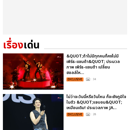
เรื่อง
เด่น
&QUOT;ถ้าไม่มีทุกคนก็คงไม่มี
เพิร์ธ-แซนต้า&QUOT; ประมวล
ภาพ เพิร์ธ-แซนต้า เปลี่ยน
ฮอลล์ให...
EXCLUSIVE
: 34
ไม่ว่าจะวันนี้หรือวันไหน ก็จะยังภูมิใจ
ในตัว &QUOT;แจบอม&QUOT;
เหมือนเดิม! ประมวลภาพ JA...
EXCLUSIVE
: 28