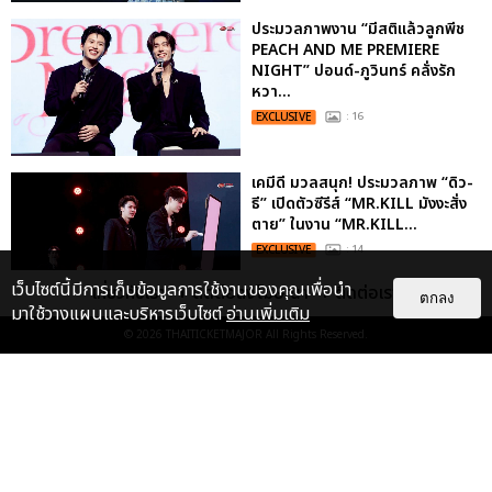
ประมวลภาพงาน “มีสติแล้วลูกพีช
PEACH AND ME PREMIERE
NIGHT” ปอนด์-ภูวินทร์ คลั่งรัก
หวา...
EXCLUSIVE
: 16
เคมีดี มวลสนุก! ประมวลภาพ “ดิว-
ธี” เปิดตัวซีรีส์ “MR.KILL มังงะสั่ง
ตาย” ในงาน “MR.KILL...
EXCLUSIVE
: 14
เว็บไซต์นี้มีการเก็บข้อมูลการใช้งานของคุณเพื่อนำ
เกี่ยวกับเรา
ติดต่อลงโฆษณา
ติดต่อเรา
ตกลง
มาใช้วางแผนและบริหารเว็บไซต์
อ่านเพิ่มเติม
ประมวลภาพค่ำคืนแห่งความทรงจำ
© 2026
THAITICKETMAJOR
All Rights Reserved.
ของ ITZY และมิดจีไทย ในวันที่
หัวใจส่องสว่างไปพร้อมกัน
EXCLUSIVE
: 11