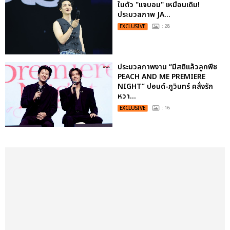
ในตัว "แจบอม" เหมือนเดิม!
ประมวลภาพ JA...
EXCLUSIVE
: 28
ประมวลภาพงาน “มีสติแล้วลูกพีช
PEACH AND ME PREMIERE
NIGHT” ปอนด์-ภูวินทร์ คลั่งรัก
หวา...
EXCLUSIVE
: 16