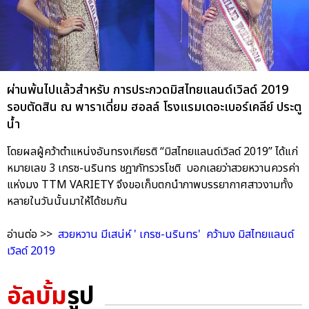
ผ่านพ้นไปแล้วสำหรับ การประกวดมิสไทยแลนด์เวิลด์ 2019
รอบตัดสิน ณ พาราเดี่ยม ฮอลล์ โรงแรมเดอะเบอร์เคลีย์ ประตู
น้ำ
โดยผลผู้คว้าตำแหน่งอันทรงเกียรติ “มิสไทยแลนด์เวิลด์ 2019” ได้แก่
หมายเลข 3 เกรซ-นรินทร ชฎาภัทรวรโชติ บอกเลยว่าสวยหวานควรค่า
แห่งมง TTM VARIETY จึงขอเก็บตกนำภาพบรรยากาศสาวงามทั้ง
หลายในวันนั้นมาให้ได้ชมกัน
อ่านต่อ >>
สวยหวาน มีเสน่ห์ ' เกรซ-นรินทร' คว้ามง มิสไทยแลนด์
เวิลด์ 2019
อัลบั้ม
รูป