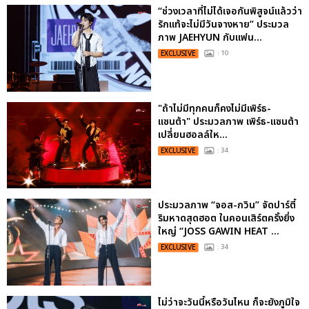
“ช่วงเวลาที่ไม่ได้เจอกันพิสูจน์แล้วว่า
รักแท้จะไม่มีวันจางหาย” ประมวล
ภาพ JAEHYUN กับแฟน...
EXCLUSIVE
: 10
"ถ้าไม่มีทุกคนก็คงไม่มีเพิร์ธ-
แซนต้า" ประมวลภาพ เพิร์ธ-แซนต้า
เปลี่ยนฮอลล์ให...
EXCLUSIVE
: 34
ประมวลภาพ “จอส-กวิน” จัดปาร์ตี้
ริมหาดสุดฮอต ในคอนเสิร์ตครั้งยิ่ง
ใหญ่ “JOSS GAWIN HEAT ...
EXCLUSIVE
: 34
ไม่ว่าจะวันนี้หรือวันไหน ก็จะยังภูมิใจ