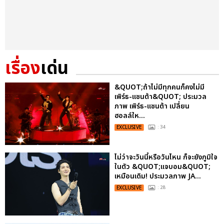
เรื่อง
เด่น
&QUOT;ถ้าไม่มีทุกคนก็คงไม่มี
เพิร์ธ-แซนต้า&QUOT; ประมวล
ภาพ เพิร์ธ-แซนต้า เปลี่ยน
ฮอลล์ให...
EXCLUSIVE
: 34
ไม่ว่าจะวันนี้หรือวันไหน ก็จะยังภูมิใจ
ในตัว &QUOT;แจบอม&QUOT;
เหมือนเดิม! ประมวลภาพ JA...
EXCLUSIVE
: 28