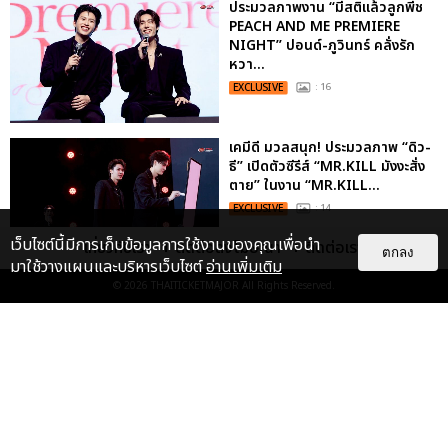
ประมวลภาพงาน “มีสติแล้วลูกพีช
PEACH AND ME PREMIERE
NIGHT” ปอนด์-ภูวินทร์ คลั่งรัก
หวา...
EXCLUSIVE
: 16
เคมีดี มวลสนุก! ประมวลภาพ “ดิว-
ธี” เปิดตัวซีรีส์ “MR.KILL มังงะสั่ง
ตาย” ในงาน “MR.KILL...
EXCLUSIVE
: 14
เว็บไซต์นี้มีการเก็บข้อมูลการใช้งานของคุณเพื่อนำ
เกี่ยวกับเรา
ติดต่อลงโฆษณา
ติดต่อเรา
ตกลง
มาใช้วางแผนและบริหารเว็บไซต์
อ่านเพิ่มเติม
ประมวลภาพค่ำคืนแห่งความทรงจำ
© 2026
THAITICKETMAJOR
All Rights Reserved.
ของ ITZY และมิดจีไทย ในวันที่
หัวใจส่องสว่างไปพร้อมกัน
EXCLUSIVE
: 11