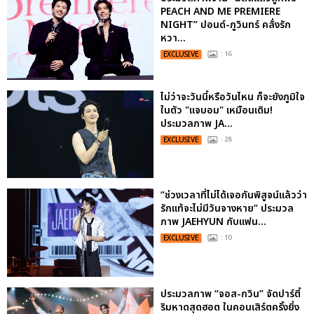
PEACH AND ME PREMIERE
NIGHT” ปอนด์-ภูวินทร์ คลั่งรัก
หวา...
EXCLUSIVE
: 16
ไม่ว่าจะวันนี้หรือวันไหน ก็จะยังภูมิใจ
ในตัว "แจบอม" เหมือนเดิม!
ประมวลภาพ JA...
EXCLUSIVE
: 28
“ช่วงเวลาที่ไม่ได้เจอกันพิสูจน์แล้วว่า
รักแท้จะไม่มีวันจางหาย” ประมวล
ภาพ JAEHYUN กับแฟน...
EXCLUSIVE
: 10
ประมวลภาพ “จอส-กวิน” จัดปาร์ตี้
ริมหาดสุดฮอต ในคอนเสิร์ตครั้งยิ่ง