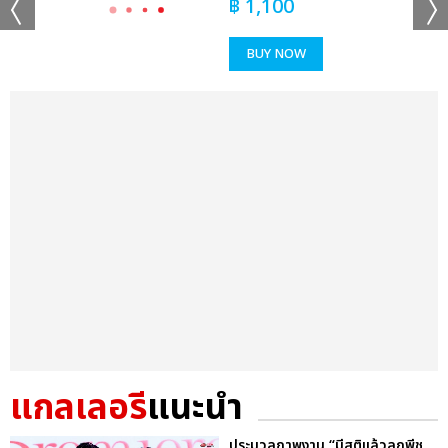
฿
1,100
BUY NOW
แกลเลอรี
แนะนำ
ประมวลภาพงาน “มีสติแล้วลูกพีช