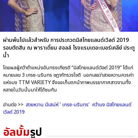
ผ่านพ้นไปแล้วสำหรับ การประกวดมิสไทยแลนด์เวิลด์ 2019
รอบตัดสิน ณ พาราเดี่ยม ฮอลล์ โรงแรมเดอะเบอร์เคลีย์ ประตู
น้ำ
โดยผลผู้คว้าตำแหน่งอันทรงเกียรติ “มิสไทยแลนด์เวิลด์ 2019” ได้แก่
หมายเลข 3 เกรซ-นรินทร ชฎาภัทรวรโชติ บอกเลยว่าสวยหวานควรค่า
แห่งมง TTM VARIETY จึงขอเก็บตกนำภาพบรรยากาศสาวงามทั้ง
หลายในวันนั้นมาให้ได้ชมกัน
อ่านต่อ >>
สวยหวาน มีเสน่ห์ ' เกรซ-นรินทร' คว้ามง มิสไทยแลนด์
เวิลด์ 2019
อัลบั้ม
รูป