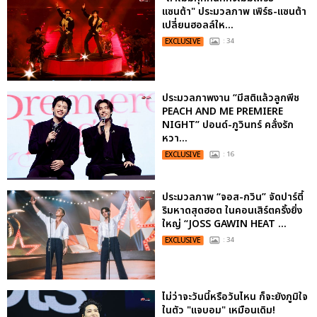
แซนต้า" ประมวลภาพ เพิร์ธ-แซนต้า
เปลี่ยนฮอลล์ให...
EXCLUSIVE
: 34
ประมวลภาพงาน “มีสติแล้วลูกพีช
PEACH AND ME PREMIERE
NIGHT” ปอนด์-ภูวินทร์ คลั่งรัก
หวา...
EXCLUSIVE
: 16
ประมวลภาพ “จอส-กวิน” จัดปาร์ตี้
ริมหาดสุดฮอต ในคอนเสิร์ตครั้งยิ่ง
ใหญ่ “JOSS GAWIN HEAT ...
EXCLUSIVE
: 34
ไม่ว่าจะวันนี้หรือวันไหน ก็จะยังภูมิใจ
ในตัว "แจบอม" เหมือนเดิม!