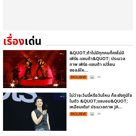
เรื่อง
เด่น
&QUOT;ถ้าไม่มีทุกคนก็คงไม่มี
เพิร์ธ-แซนต้า&QUOT; ประมวล
ภาพ เพิร์ธ-แซนต้า เปลี่ยน
ฮอลล์ให...
EXCLUSIVE
: 34
ไม่ว่าจะวันนี้หรือวันไหน ก็จะยังภูมิใจ
ในตัว &QUOT;แจบอม&QUOT;
เหมือนเดิม! ประมวลภาพ JA...
EXCLUSIVE
: 28