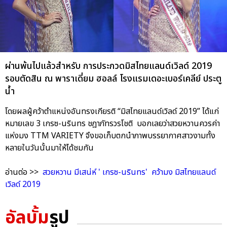
ผ่านพ้นไปแล้วสำหรับ การประกวดมิสไทยแลนด์เวิลด์ 2019
รอบตัดสิน ณ พาราเดี่ยม ฮอลล์ โรงแรมเดอะเบอร์เคลีย์ ประตู
น้ำ
โดยผลผู้คว้าตำแหน่งอันทรงเกียรติ “มิสไทยแลนด์เวิลด์ 2019” ได้แก่
หมายเลข 3 เกรซ-นรินทร ชฎาภัทรวรโชติ บอกเลยว่าสวยหวานควรค่า
แห่งมง TTM VARIETY จึงขอเก็บตกนำภาพบรรยากาศสาวงามทั้ง
หลายในวันนั้นมาให้ได้ชมกัน
อ่านต่อ >>
สวยหวาน มีเสน่ห์ ' เกรซ-นรินทร' คว้ามง มิสไทยแลนด์
เวิลด์ 2019
อัลบั้ม
รูป