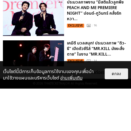
ประมวลภาพงาน “มีสติแล้วลูกพีช
PEACH AND ME PREMIERE
NIGHT” ปอนด์-ภูวินทร์ คลั่งรัก
หวา...
EXCLUSIVE
: 16
เคมีดี มวลสนุก! ประมวลภาพ “ดิว-
ธี” เปิดตัวซีรีส์ “MR.KILL มังงะสั่ง
ตาย” ในงาน “MR.KILL...
EXCLUSIVE
: 14
เว็บไซต์นี้มีการเก็บข้อมูลการใช้งานของคุณเพื่อนำ
เกี่ยวกับเรา
ติดต่อลงโฆษณา
ติดต่อเรา
ตกลง
มาใช้วางแผนและบริหารเว็บไซต์
อ่านเพิ่มเติม
ประมวลภาพค่ำคืนแห่งความทรงจำ
© 2026
THAITICKETMAJOR
All Rights Reserved.
ของ ITZY และมิดจีไทย ในวันที่
หัวใจส่องสว่างไปพร้อมกัน
EXCLUSIVE
: 11