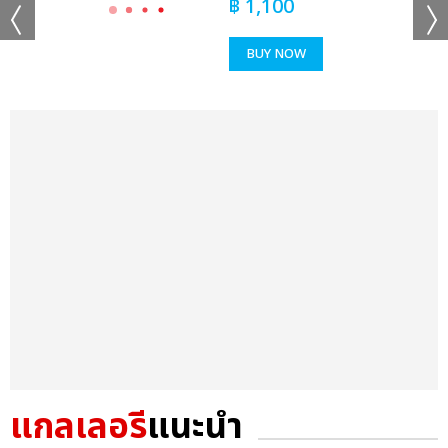
฿
1,100
BUY NOW
แกลเลอรี
แนะนำ