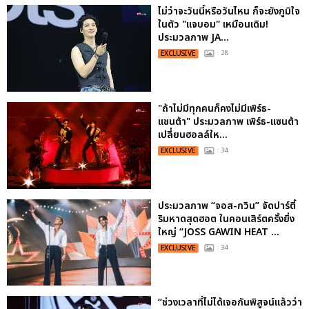
ไม่ว่าจะวันนี้หรือวันไหน ก็จะยังภูมิใจ
ในตัว "แจบอม" เหมือนเดิม!
ประมวลภาพ JA...
EXCLUSIVE
: 28
"ถ้าไม่มีทุกคนก็คงไม่มีเพิร์ธ-
แซนต้า" ประมวลภาพ เพิร์ธ-แซนต้า
เปลี่ยนฮอลล์ให...
EXCLUSIVE
: 34
ประมวลภาพ “จอส-กวิน” จัดปาร์ตี้
ริมหาดสุดฮอต ในคอนเสิร์ตครั้งยิ่ง
ใหญ่ “JOSS GAWIN HEAT ...
EXCLUSIVE
: 34
“ช่วงเวลาที่ไม่ได้เจอกันพิสูจน์แล้วว่า