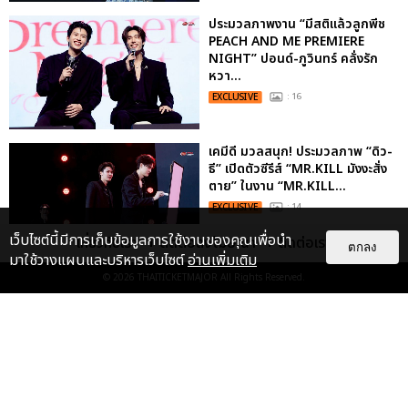
ประมวลภาพงาน “มีสติแล้วลูกพีช
PEACH AND ME PREMIERE
NIGHT” ปอนด์-ภูวินทร์ คลั่งรัก
หวา...
EXCLUSIVE
: 16
เคมีดี มวลสนุก! ประมวลภาพ “ดิว-
ธี” เปิดตัวซีรีส์ “MR.KILL มังงะสั่ง
ตาย” ในงาน “MR.KILL...
EXCLUSIVE
: 14
เว็บไซต์นี้มีการเก็บข้อมูลการใช้งานของคุณเพื่อนำ
เกี่ยวกับเรา
ติดต่อลงโฆษณา
ติดต่อเรา
ตกลง
มาใช้วางแผนและบริหารเว็บไซต์
อ่านเพิ่มเติม
ประมวลภาพค่ำคืนแห่งความทรงจำ
© 2026
THAITICKETMAJOR
All Rights Reserved.
ของ ITZY และมิดจีไทย ในวันที่
หัวใจส่องสว่างไปพร้อมกัน
EXCLUSIVE
: 11