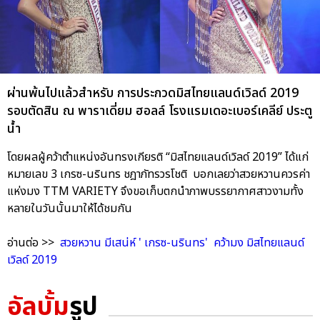
ผ่านพ้นไปแล้วสำหรับ การประกวดมิสไทยแลนด์เวิลด์ 2019
รอบตัดสิน ณ พาราเดี่ยม ฮอลล์ โรงแรมเดอะเบอร์เคลีย์ ประตู
น้ำ
โดยผลผู้คว้าตำแหน่งอันทรงเกียรติ “มิสไทยแลนด์เวิลด์ 2019” ได้แก่
หมายเลข 3 เกรซ-นรินทร ชฎาภัทรวรโชติ บอกเลยว่าสวยหวานควรค่า
แห่งมง TTM VARIETY จึงขอเก็บตกนำภาพบรรยากาศสาวงามทั้ง
หลายในวันนั้นมาให้ได้ชมกัน
อ่านต่อ >>
สวยหวาน มีเสน่ห์ ' เกรซ-นรินทร' คว้ามง มิสไทยแลนด์
เวิลด์ 2019
อัลบั้ม
รูป