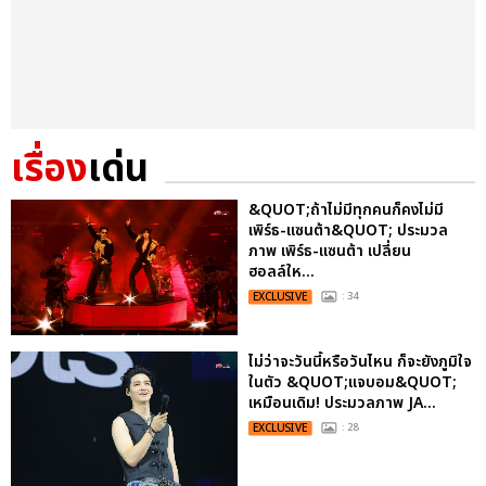
เรื่อง
เด่น
&QUOT;ถ้าไม่มีทุกคนก็คงไม่มี
เพิร์ธ-แซนต้า&QUOT; ประมวล
ภาพ เพิร์ธ-แซนต้า เปลี่ยน
ฮอลล์ให...
EXCLUSIVE
: 34
ไม่ว่าจะวันนี้หรือวันไหน ก็จะยังภูมิใจ
ในตัว &QUOT;แจบอม&QUOT;
เหมือนเดิม! ประมวลภาพ JA...
EXCLUSIVE
: 28