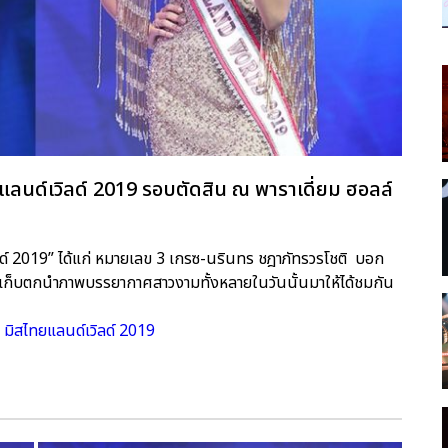
ลนด์เวิลด์ 2019 รอบตัดสิน ณ พาราเดี่ยม ฮอลล์
ลด์ 2019” ได้แก่ หมายเลข 3 เกรซ-นรินทร ชฎาภัทรวรโชติ บอก
ก็บตกนำภาพบรรยากาศสาวงามทั้งหลายในวันนั้นมาให้ได้ชมกัน
 มิสไทยแลนด์เวิลด์ 2019