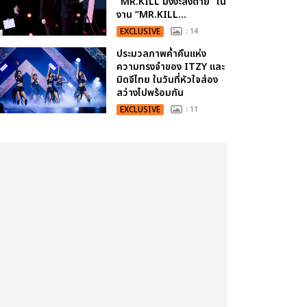
“MR.KILL มังงะสั่งตาย” ใน
งาน “MR.KILL...
EXCLUSIVE
: 14
ประมวลภาพค่ำคืนแห่ง
ความทรงจำของ ITZY และ
มิดจีไทย ในวันที่หัวใจส่อง
สว่างไปพร้อมกัน
EXCLUSIVE
: 11