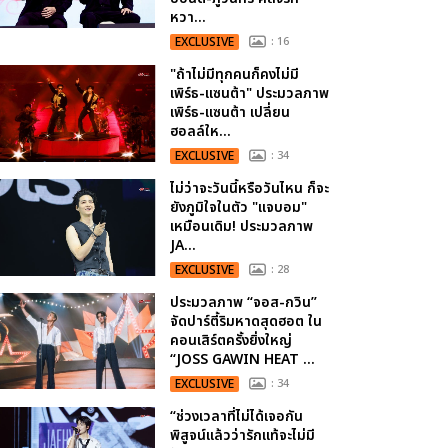
หวา...
EXCLUSIVE
: 16
"ถ้าไม่มีทุกคนก็คงไม่มี
เพิร์ธ-แซนต้า" ประมวลภาพ
เพิร์ธ-แซนต้า เปลี่ยน
ฮอลล์ให...
EXCLUSIVE
: 34
ไม่ว่าจะวันนี้หรือวันไหน ก็จะ
ยังภูมิใจในตัว "แจบอม"
เหมือนเดิม! ประมวลภาพ
JA...
EXCLUSIVE
: 28
ประมวลภาพ “จอส-กวิน”
จัดปาร์ตี้ริมหาดสุดฮอต ใน
คอนเสิร์ตครั้งยิ่งใหญ่
“JOSS GAWIN HEAT ...
EXCLUSIVE
: 34
“ช่วงเวลาที่ไม่ได้เจอกัน
พิสูจน์แล้วว่ารักแท้จะไม่มี