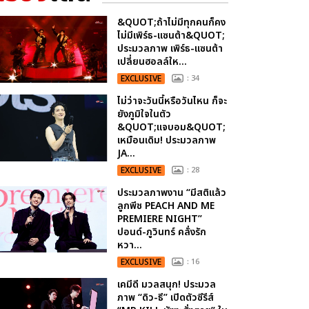
&QUOT;ถ้าไม่มีทุกคนก็คง
ไม่มีเพิร์ธ-แซนต้า&QUOT;
ประมวลภาพ เพิร์ธ-แซนต้า
เปลี่ยนฮอลล์ให...
EXCLUSIVE
: 34
ไม่ว่าจะวันนี้หรือวันไหน ก็จะ
ยังภูมิใจในตัว
&QUOT;แจบอม&QUOT;
เหมือนเดิม! ประมวลภาพ
JA...
EXCLUSIVE
: 28
ประมวลภาพงาน “มีสติแล้ว
ลูกพีช PEACH AND ME
PREMIERE NIGHT”
ปอนด์-ภูวินทร์ คลั่งรัก
หวา...
EXCLUSIVE
: 16
เคมีดี มวลสนุก! ประมวล
ภาพ “ดิว-ธี” เปิดตัวซีรีส์