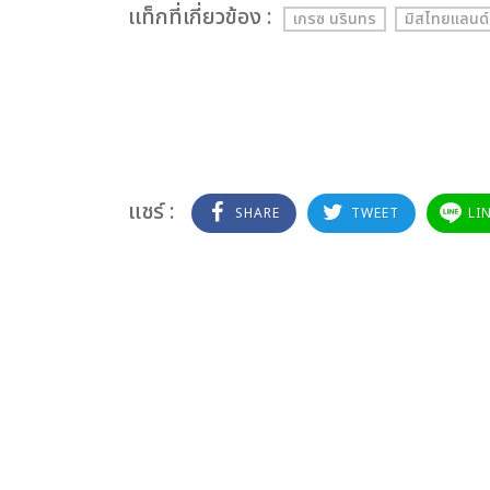
เเท็กที่เกี่ยวข้อง :
เกรซ นรินทร
มิสไทยแลนด์เ
แชร์ :
SHARE
TWEET
LI