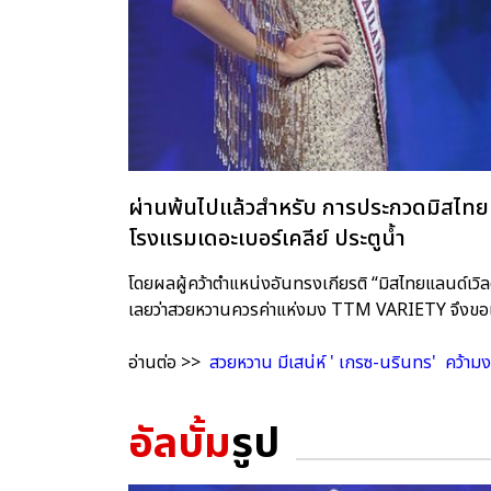
ผ่านพ้นไปแล้วสำหรับ การประกวดมิสไทยแ
โรงแรมเดอะเบอร์เคลีย์ ประตูน้ำ
โดยผลผู้คว้าตำแหน่งอันทรงเกียรติ “มิสไทยแลนด์เวิ
เลยว่าสวยหวานควรค่าแห่งมง TTM VARIETY จึงขอเ
อ่านต่อ >>
สวยหวาน มีเสน่ห์ ' เกรซ-นรินทร' คว้ามง
อัลบั้ม
รูป