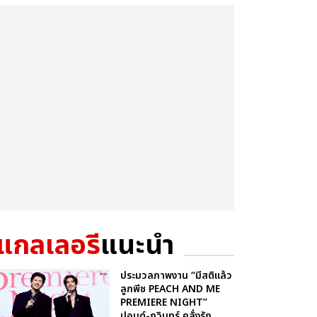
แกลเลอรี
แนะนำ
ประมวลภาพงาน “มีสติแล้ว
ลูกพีช PEACH AND ME
PREMIERE NIGHT”
ปอนด์-ภูวินทร์ คลั่งรัก