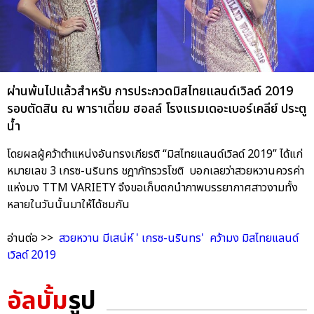
ผ่านพ้นไปแล้วสำหรับ การประกวดมิสไทยแลนด์เวิลด์ 2019
รอบตัดสิน ณ พาราเดี่ยม ฮอลล์ โรงแรมเดอะเบอร์เคลีย์ ประตู
น้ำ
โดยผลผู้คว้าตำแหน่งอันทรงเกียรติ “มิสไทยแลนด์เวิลด์ 2019” ได้แก่
หมายเลข 3 เกรซ-นรินทร ชฎาภัทรวรโชติ บอกเลยว่าสวยหวานควรค่า
แห่งมง TTM VARIETY จึงขอเก็บตกนำภาพบรรยากาศสาวงามทั้ง
หลายในวันนั้นมาให้ได้ชมกัน
อ่านต่อ >>
สวยหวาน มีเสน่ห์ ' เกรซ-นรินทร' คว้ามง มิสไทยแลนด์
เวิลด์ 2019
อัลบั้ม
รูป