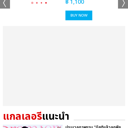
฿
1,100
BUY NOW
แกลเลอรี
แนะนำ
ประมวลภาพงาน “มีสติแล้วลูกพีช