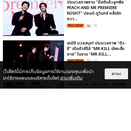
ประมวลภาพงาน “มีสติแล้วลูกพีช
PEACH AND ME PREMIERE
NIGHT” ปอนด์-ภูวินทร์ คลั่งรัก
หวา...
EXCLUSIVE
: 16
เคมีดี มวลสนุก! ประมวลภาพ “ดิว-
ธี” เปิดตัวซีรีส์ “MR.KILL มังงะสั่ง
ตาย” ในงาน “MR.KILL...
EXCLUSIVE
: 14
เว็บไซต์นี้มีการเก็บข้อมูลการใช้งานของคุณเพื่อนำ
ตกลง
มาใช้วางแผนและบริหารเว็บไซต์
อ่านเพิ่มเติม
ประมวลภาพ “จอส-กวิน” จัดปาร์ตี้
ริมหาดสุดฮอต ในคอนเสิร์ตครั้งยิ่ง
ใหญ่ “JOSS GAWIN HEAT ...
EXCLUSIVE
: 34