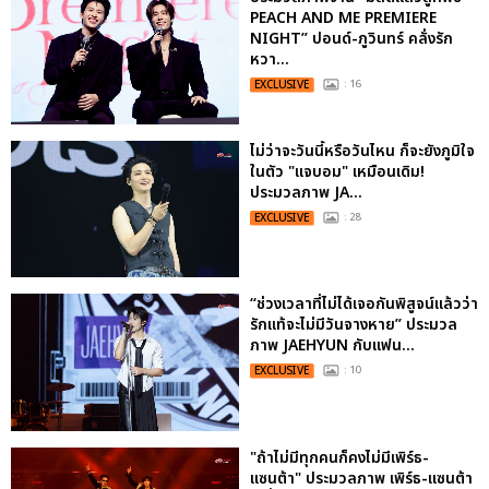
PEACH AND ME PREMIERE
NIGHT” ปอนด์-ภูวินทร์ คลั่งรัก
หวา...
EXCLUSIVE
: 16
ไม่ว่าจะวันนี้หรือวันไหน ก็จะยังภูมิใจ
ในตัว "แจบอม" เหมือนเดิม!
ประมวลภาพ JA...
EXCLUSIVE
: 28
“ช่วงเวลาที่ไม่ได้เจอกันพิสูจน์แล้วว่า
รักแท้จะไม่มีวันจางหาย” ประมวล
ภาพ JAEHYUN กับแฟน...
EXCLUSIVE
: 10
"ถ้าไม่มีทุกคนก็คงไม่มีเพิร์ธ-
แซนต้า" ประมวลภาพ เพิร์ธ-แซนต้า