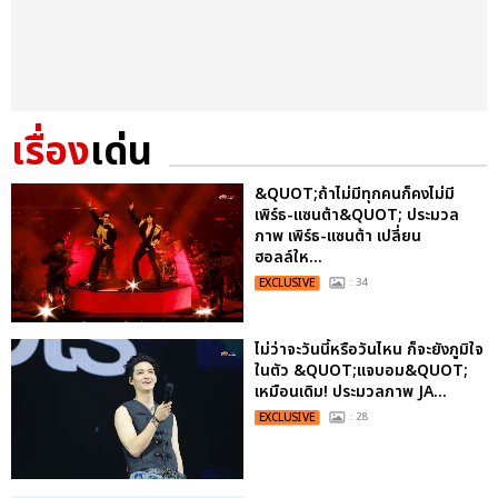
เรื่อง
เด่น
&QUOT;ถ้าไม่มีทุกคนก็คงไม่มี
เพิร์ธ-แซนต้า&QUOT; ประมวล
ภาพ เพิร์ธ-แซนต้า เปลี่ยน
ฮอลล์ให...
EXCLUSIVE
: 34
ไม่ว่าจะวันนี้หรือวันไหน ก็จะยังภูมิใจ
ในตัว &QUOT;แจบอม&QUOT;
เหมือนเดิม! ประมวลภาพ JA...
EXCLUSIVE
: 28