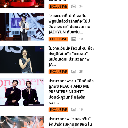
EXCLUSIVE
: 34
“ช่วงเวลาที่ไม่ได้เจอกัน
พิสูจน์แล้วว่ารักแท้จะไม่มี
วันจางหาย” ประมวลภาพ
JAEHYUN กับแฟน...
EXCLUSIVE
: 10
ไม่ว่าจะวันนี้หรือวันไหน ก็จะ
ยังภูมิใจในตัว "แจบอม"
เหมือนเดิม! ประมวลภาพ
JA...
EXCLUSIVE
: 28
ประมวลภาพงาน “มีสติแล้ว
ลูกพีช PEACH AND ME
PREMIERE NIGHT”
ปอนด์-ภูวินทร์ คลั่งรัก
หวา...
EXCLUSIVE
: 16
ประมวลภาพ “จอส-กวิน”
จัดปาร์ตี้ริมหาดสุดฮอต ใน