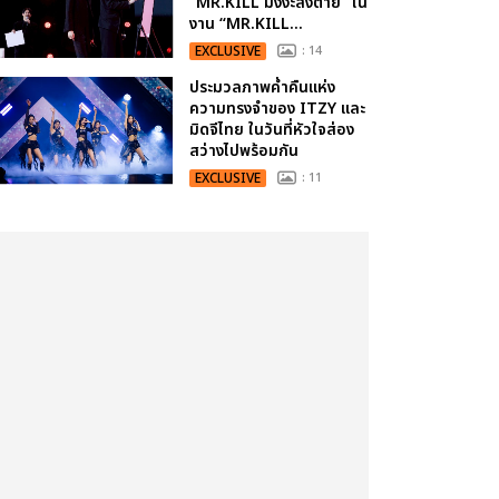
“MR.KILL มังงะสั่งตาย” ใน
งาน “MR.KILL...
EXCLUSIVE
: 14
ประมวลภาพค่ำคืนแห่ง
ความทรงจำของ ITZY และ
มิดจีไทย ในวันที่หัวใจส่อง
สว่างไปพร้อมกัน
EXCLUSIVE
: 11