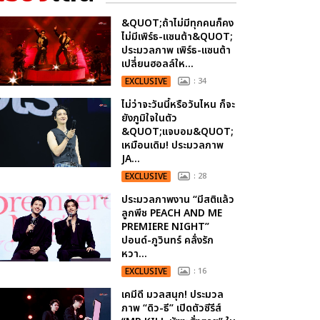
&QUOT;ถ้าไม่มีทุกคนก็คง
ไม่มีเพิร์ธ-แซนต้า&QUOT;
ประมวลภาพ เพิร์ธ-แซนต้า
เปลี่ยนฮอลล์ให...
EXCLUSIVE
: 34
ไม่ว่าจะวันนี้หรือวันไหน ก็จะ
ยังภูมิใจในตัว
&QUOT;แจบอม&QUOT;
เหมือนเดิม! ประมวลภาพ
JA...
EXCLUSIVE
: 28
ประมวลภาพงาน “มีสติแล้ว
ลูกพีช PEACH AND ME
PREMIERE NIGHT”
ปอนด์-ภูวินทร์ คลั่งรัก
หวา...
EXCLUSIVE
: 16
เคมีดี มวลสนุก! ประมวล
ภาพ “ดิว-ธี” เปิดตัวซีรีส์