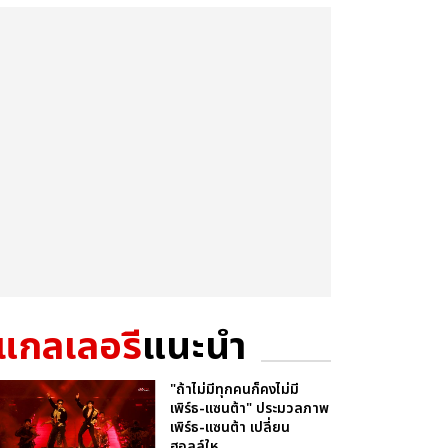
แกลเลอรี
แนะนำ
"ถ้าไม่มีทุกคนก็คงไม่มี
เพิร์ธ-แซนต้า" ประมวลภาพ
เพิร์ธ-แซนต้า เปลี่ยน
ฮอลล์ให...