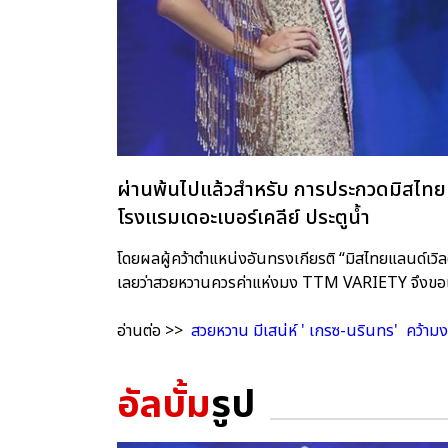
ผ่านพ้นไปแล้วสำหรับ การประกวดมิสไทยแ
โรงแรมเดอะเบอร์เคลีย์ ประตูน้ำ
โดยผลผู้คว้าตำแหน่งอันทรงเกียรติ “มิสไทยแลนด์เวิ
เลยว่าสวยหวานควรค่าแห่งมง TTM VARIETY จึงขอเ
อ่านต่อ >>
สวยหวาน มีเสน่ห์ ' เกรซ-นรินทร' คว้ามง
อัลบั้ม
รูป