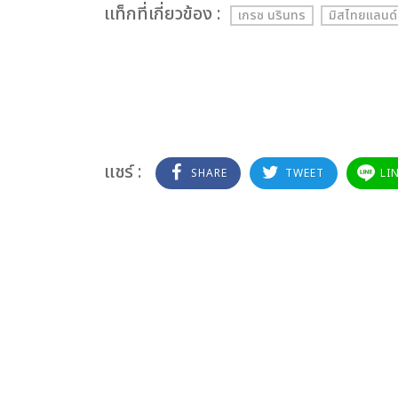
เเท็กที่เกี่ยวข้อง :
เกรซ นรินทร
มิสไทยแลนด์เ
แชร์ :
SHARE
TWEET
LI