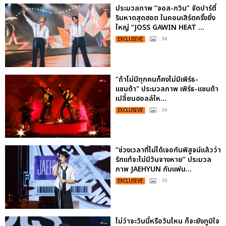
ประมวลภาพ “จอส-กวิน” จัดปาร์ตี้
ริมหาดสุดฮอต ในคอนเสิร์ตครั้งยิ่ง
ใหญ่ “JOSS GAWIN HEAT ...
EXCLUSIVE
: 34
"ถ้าไม่มีทุกคนก็คงไม่มีเพิร์ธ-
แซนต้า" ประมวลภาพ เพิร์ธ-แซนต้า
เปลี่ยนฮอลล์ให...
EXCLUSIVE
: 34
“ช่วงเวลาที่ไม่ได้เจอกันพิสูจน์แล้วว่า
รักแท้จะไม่มีวันจางหาย” ประมวล
ภาพ JAEHYUN กับแฟน...
EXCLUSIVE
: 10
ไม่ว่าจะวันนี้หรือวันไหน ก็จะยังภูมิใจ