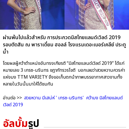
ผ่านพ้นไปแล้วสำหรับ การประกวดมิสไทยแลนด์เวิลด์ 2019
รอบตัดสิน ณ พาราเดี่ยม ฮอลล์ โรงแรมเดอะเบอร์เคลีย์ ประตู
น้ำ
โดยผลผู้คว้าตำแหน่งอันทรงเกียรติ “มิสไทยแลนด์เวิลด์ 2019” ได้แก่
หมายเลข 3 เกรซ-นรินทร ชฎาภัทรวรโชติ บอกเลยว่าสวยหวานควรค่า
แห่งมง TTM VARIETY จึงขอเก็บตกนำภาพบรรยากาศสาวงามทั้ง
หลายในวันนั้นมาให้ได้ชมกัน
อ่านต่อ >>
สวยหวาน มีเสน่ห์ ' เกรซ-นรินทร' คว้ามง มิสไทยแลนด์
เวิลด์ 2019
อัลบั้ม
รูป