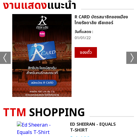
งานแสดง
แนะนำ
R CARD บัตรสมาชิกของเมือง
ไทยรัชดาลัย เธียเตอร์
วันที่แสดง :
01/01/22
จองตั๋ว
TTM
SHOPPING
SE
ED SHEERAN - EQUALS
-
T-SHIRT