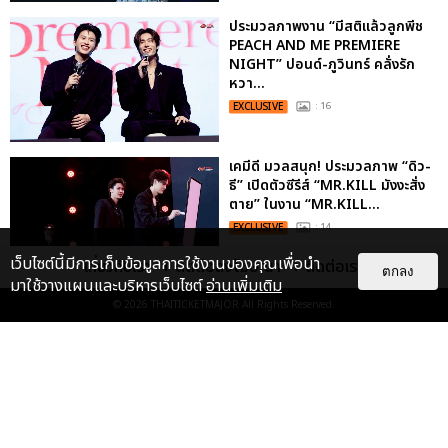
ประมวลภาพงาน “มีสติแล้วลูกพีช
PEACH AND ME PREMIERE
NIGHT” ปอนด์-ภูวินทร์ คลั่งรัก
หวา...
EXCLUSIVE
: 16
เคมีดี มวลสนุก! ประมวลภาพ “ดิว-
ธี” เปิดตัวซีรีส์ “MR.KILL มังงะสั่ง
ตาย” ในงาน “MR.KILL...
EXCLUSIVE
: 14
เว็บไซต์นี้มีการเก็บข้อมูลการใช้งานของคุณเพื่อนำ
เกี่ยวกับเรา
ติดต่อลงโฆษณา
ติดต่อเรา
ตกลง
มาใช้วางแผนและบริหารเว็บไซต์
อ่านเพิ่มเติม
ประมวลภาพค่ำคืนแห่งความทรงจำ
© 2026
THAITICKETMAJOR
All Rights Reserved.
ของ ITZY และมิดจีไทย ในวันที่
หัวใจส่องสว่างไปพร้อมกัน
EXCLUSIVE
: 11