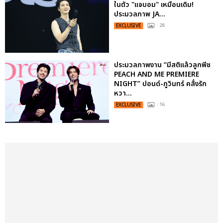
ในตัว "แจบอม" เหมือนเดิม!
ประมวลภาพ JA...
EXCLUSIVE
: 28
ประมวลภาพงาน “มีสติแล้วลูกพีช
PEACH AND ME PREMIERE
NIGHT” ปอนด์-ภูวินทร์ คลั่งรัก
หวา...
EXCLUSIVE
: 16