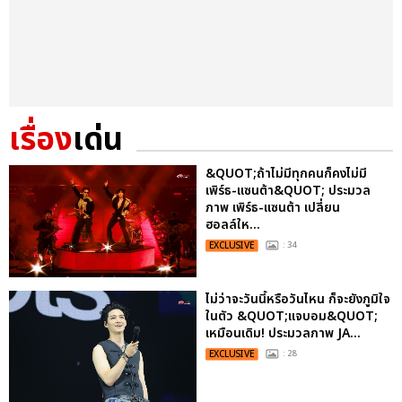
เรื่อง
เด่น
&QUOT;ถ้าไม่มีทุกคนก็คงไม่มี
เพิร์ธ-แซนต้า&QUOT; ประมวล
ภาพ เพิร์ธ-แซนต้า เปลี่ยน
ฮอลล์ให...
EXCLUSIVE
: 34
ไม่ว่าจะวันนี้หรือวันไหน ก็จะยังภูมิใจ
ในตัว &QUOT;แจบอม&QUOT;
เหมือนเดิม! ประมวลภาพ JA...
EXCLUSIVE
: 28