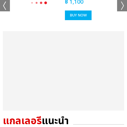
฿
1,100
BUY NOW
แกลเลอรี
แนะนำ