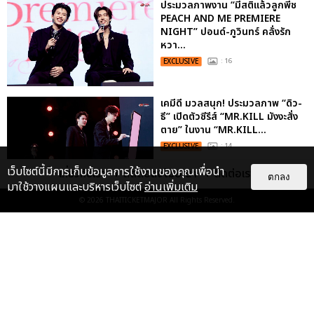
ประมวลภาพงาน “มีสติแล้วลูกพีช
PEACH AND ME PREMIERE
NIGHT” ปอนด์-ภูวินทร์ คลั่งรัก
หวา...
EXCLUSIVE
: 16
เคมีดี มวลสนุก! ประมวลภาพ “ดิว-
ธี” เปิดตัวซีรีส์ “MR.KILL มังงะสั่ง
ตาย” ในงาน “MR.KILL...
EXCLUSIVE
: 14
เว็บไซต์นี้มีการเก็บข้อมูลการใช้งานของคุณเพื่อนำ
เกี่ยวกับเรา
ติดต่อลงโฆษณา
ติดต่อเรา
ตกลง
มาใช้วางแผนและบริหารเว็บไซต์
อ่านเพิ่มเติม
ประมวลภาพค่ำคืนแห่งความทรงจำ
© 2026
THAITICKETMAJOR
All Rights Reserved.
ของ ITZY และมิดจีไทย ในวันที่
หัวใจส่องสว่างไปพร้อมกัน
EXCLUSIVE
: 11