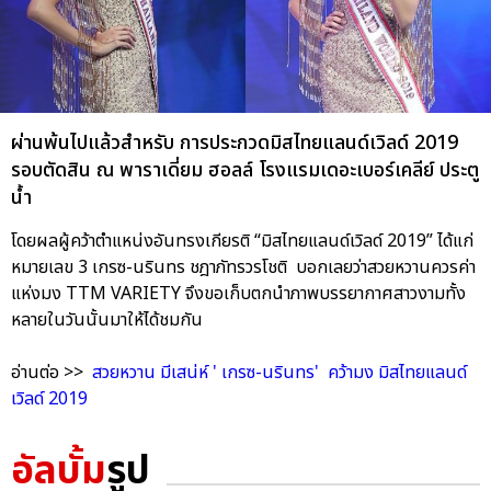
ผ่านพ้นไปแล้วสำหรับ การประกวดมิสไทยแลนด์เวิลด์ 2019
รอบตัดสิน ณ พาราเดี่ยม ฮอลล์ โรงแรมเดอะเบอร์เคลีย์ ประตู
น้ำ
โดยผลผู้คว้าตำแหน่งอันทรงเกียรติ “มิสไทยแลนด์เวิลด์ 2019” ได้แก่
หมายเลข 3 เกรซ-นรินทร ชฎาภัทรวรโชติ บอกเลยว่าสวยหวานควรค่า
แห่งมง TTM VARIETY จึงขอเก็บตกนำภาพบรรยากาศสาวงามทั้ง
หลายในวันนั้นมาให้ได้ชมกัน
อ่านต่อ >>
สวยหวาน มีเสน่ห์ ' เกรซ-นรินทร' คว้ามง มิสไทยแลนด์
เวิลด์ 2019
อัลบั้ม
รูป