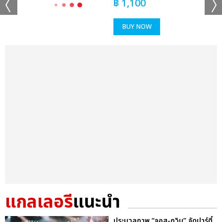
฿
1,100
BUY NOW
แกลเลอรี
แนะนำ
ประมวลภาพ “จอส-กวิน” จัดปาร์ตี้