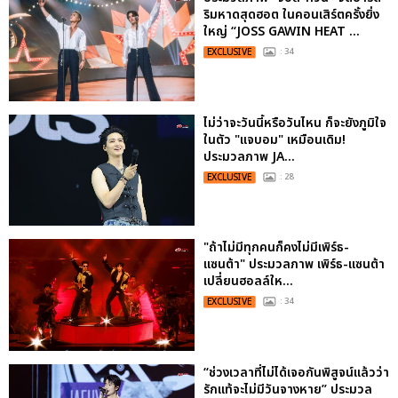
ริมหาดสุดฮอต ในคอนเสิร์ตครั้งยิ่ง
ใหญ่ “JOSS GAWIN HEAT ...
EXCLUSIVE
: 34
ไม่ว่าจะวันนี้หรือวันไหน ก็จะยังภูมิใจ
ในตัว "แจบอม" เหมือนเดิม!
ประมวลภาพ JA...
EXCLUSIVE
: 28
"ถ้าไม่มีทุกคนก็คงไม่มีเพิร์ธ-
แซนต้า" ประมวลภาพ เพิร์ธ-แซนต้า
เปลี่ยนฮอลล์ให...
EXCLUSIVE
: 34
“ช่วงเวลาที่ไม่ได้เจอกันพิสูจน์แล้วว่า
รักแท้จะไม่มีวันจางหาย” ประมวล