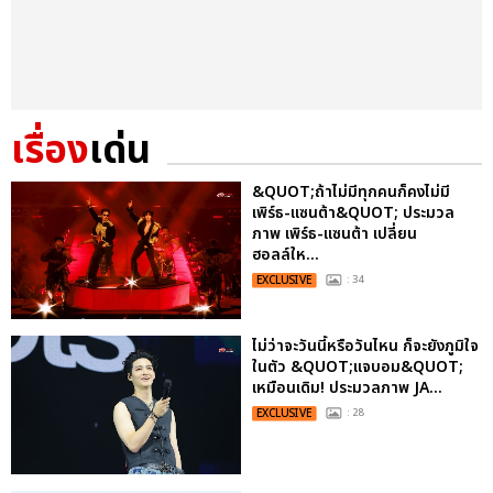
เรื่อง
เด่น
&QUOT;ถ้าไม่มีทุกคนก็คงไม่มี
เพิร์ธ-แซนต้า&QUOT; ประมวล
ภาพ เพิร์ธ-แซนต้า เปลี่ยน
ฮอลล์ให...
EXCLUSIVE
: 34
ไม่ว่าจะวันนี้หรือวันไหน ก็จะยังภูมิใจ
ในตัว &QUOT;แจบอม&QUOT;
เหมือนเดิม! ประมวลภาพ JA...
EXCLUSIVE
: 28