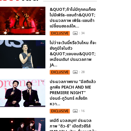
&QUOT;ถ้าไม่มีทุกคนก็คง
ไม่มีเพิร์ธ-แซนต้า&QUOT;
ประมวลภาพ เพิร์ธ-แซนต้า
เปลี่ยนฮอลล์ให...
EXCLUSIVE
: 34
ไม่ว่าจะวันนี้หรือวันไหน ก็จะ
ยังภูมิใจในตัว
&QUOT;แจบอม&QUOT;
เหมือนเดิม! ประมวลภาพ
JA...
EXCLUSIVE
: 28
ประมวลภาพงาน “มีสติแล้ว
ลูกพีช PEACH AND ME
PREMIERE NIGHT”
ปอนด์-ภูวินทร์ คลั่งรัก
หวา...
EXCLUSIVE
: 16
เคมีดี มวลสนุก! ประมวล
ภาพ “ดิว-ธี” เปิดตัวซีรีส์