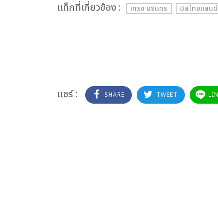
เเท็กที่เกี่ยวข้อง :
เกรซ นรินทร
มิสไทยแลนด์เ
แชร์ :
SHARE
TWEET
LI