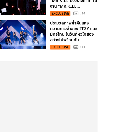
“MR.KILL มังงะสั่งตาย” ใน
งาน “MR.KILL...
EXCLUSIVE
: 14
ประมวลภาพค่ำคืนแห่ง
ความทรงจำของ ITZY และ
มิดจีไทย ในวันที่หัวใจส่อง
สว่างไปพร้อมกัน
EXCLUSIVE
: 11