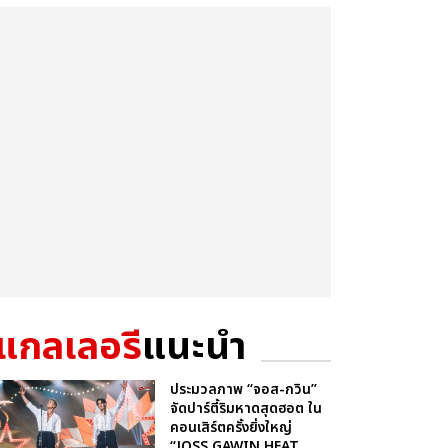
แกลเลอรี
แนะนำ
ประมวลภาพ “จอส-กวิน”
จัดปาร์ตี้ริมหาดสุดฮอต ใน
คอนเสิร์ตครั้งยิ่งใหญ่
“JOSS GAWIN HEAT ...