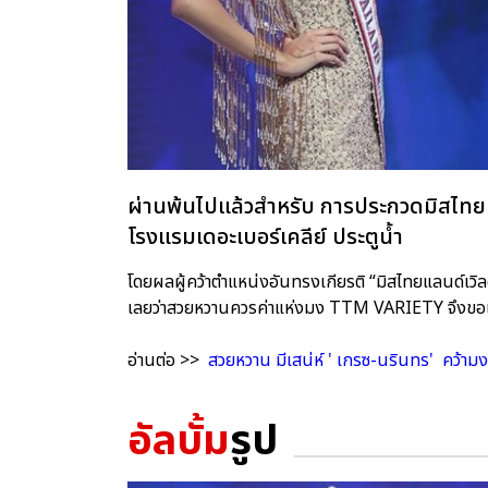
ผ่านพ้นไปแล้วสำหรับ การประกวดมิสไทยแ
โรงแรมเดอะเบอร์เคลีย์ ประตูน้ำ
โดยผลผู้คว้าตำแหน่งอันทรงเกียรติ “มิสไทยแลนด์เวิ
เลยว่าสวยหวานควรค่าแห่งมง TTM VARIETY จึงขอเ
อ่านต่อ >>
สวยหวาน มีเสน่ห์ ' เกรซ-นรินทร' คว้ามง
อัลบั้ม
รูป