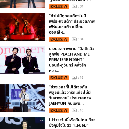
EXCLUSIVE
: 34
"ถ้าไม่มีทุกคนก็คงไม่มี
เพิร์ธ-แซนต้า" ประมวลภาพ
เพิร์ธ-แซนต้า เปลี่ยน
ฮอลล์ให...
EXCLUSIVE
: 34
ประมวลภาพงาน “มีสติแล้ว
ลูกพีช PEACH AND ME
PREMIERE NIGHT”
ปอนด์-ภูวินทร์ คลั่งรัก
หวา...
EXCLUSIVE
: 16
“ช่วงเวลาที่ไม่ได้เจอกัน
พิสูจน์แล้วว่ารักแท้จะไม่มี
วันจางหาย” ประมวลภาพ
JAEHYUN กับแฟน...
EXCLUSIVE
: 10
ไม่ว่าจะวันนี้หรือวันไหน ก็จะ
ยังภูมิใจในตัว "แจบอม"