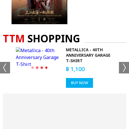
TTM
SHOPPING
GO
METALLICA - 40TH
ANNIVERSARY GARAGE
T-SHIRT
฿
1,100
BUY NOW