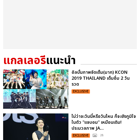
แกลเลอรี
แนะนำ
อัลบั้มภาพจัดเต็ม(มาก) KCON
2019 THAILAND เต็มอิ่ม 2 วัน
รวด
EXCLUSIVE
ไม่ว่าจะวันนี้หรือวันไหน ก็จะยังภูมิใจ
ในตัว "แจบอม" เหมือนเดิม!
ประมวลภาพ JA...
EXCLUSIVE
: 28