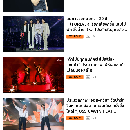
สมการรอคอยกว่า 20 ปี!
F✦FOREVER เรียกเสียงกรี๊ดแบบไม่
พัก ซึ้งน้ำตาไหล โปรดักชันสุดอลัง...
EXCLUSIVE
: 6
"ถ้าไม่มีทุกคนก็คงไม่มีเพิร์ธ-
แซนต้า" ประมวลภาพ เพิร์ธ-แซนต้า
เปลี่ยนฮอลล์ให...
EXCLUSIVE
: 34
ประมวลภาพ “จอส-กวิน” จัดปาร์ตี้
ริมหาดสุดฮอต ในคอนเสิร์ตครั้งยิ่ง
ใหญ่ “JOSS GAWIN HEAT ...
EXCLUSIVE
: 34