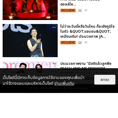
ฮอลล์ให...
EXCLUSIVE
: 34
ไม่ว่าจะวันนี้หรือวันไหน ก็จะยังภูมิใจ
ในตัว &QUOT;แจบอม&QUOT;
เหมือนเดิม! ประมวลภาพ JA...
EXCLUSIVE
: 28
ประมวลภาพงาน “มีสติแล้วลูกพีช
PEACH AND ME PREMIERE
NIGHT” ปอนด์-ภูวินทร์ คลั่งรัก
เว็บไซต์นี้มีการเก็บข้อมูลการใช้งานของคุณเพื่อนำ
เกี่ยวกับเรา
ติดต่อลงโฆษณา
ติดต่อเรา
หวา...
ตกลง
มาใช้วางแผนและบริหารเว็บไซต์
อ่านเพิ่มเติม
EXCLUSIVE
: 16
© 2026
THAITICKETMAJOR
All Rights Reserved.
ประมวลภาพ “จอส-กวิน” จัดปาร์ตี้
ริมหาดสุดฮอต ในคอนเสิร์ตครั้งยิ่ง
ใหญ่ “JOSS GAWIN HEAT ...
EXCLUSIVE
: 34