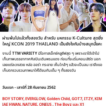
ผ่านพ้นไปแล้วทั้งสองวัน สำหรับ มหกรรม K-Culture สุดยิ่ง
ใหญ่ KCON 2019 THAILAND เป็นยังไงกันบ้างสนุกมั้ยคะ
งานนี้
TTM VARIETY
มีโอกาสเอ็กซ์คลูซีฟสุด ๆ เพราะเราได้เข้าไป
เก็บภาพบรรยากาศศิลปินเดินพรมแดง ก่อนที่จะเริ่มคอนเสิร์ต บอก
เลยแต่ละวงสวย หล่อ ออร่า กระจาย เห็นใกล้ๆ แล้วจะเป็นลม เราจึงขอ
เก็บตกรวบรวมภาพมาให้ได้ชมกันเต็ม ๆ ทั้งสองวัน
วันแรก - เสาร์ที่ 28 กันยายน 2562
BOY STORY, EVERGLOW, Golden Child, GOT7, ITZY, KIM
JAE HWAN, NATURE, ONEUS , The Boyz และ X1