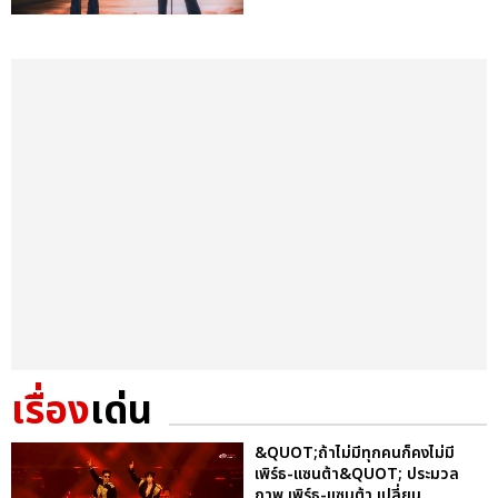
เรื่อง
เด่น
&QUOT;ถ้าไม่มีทุกคนก็คงไม่มี
เพิร์ธ-แซนต้า&QUOT; ประมวล
ภาพ เพิร์ธ-แซนต้า เปลี่ยน