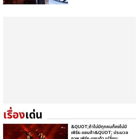
เรื่อง
เด่น
&QUOT;ถ้าไม่มีทุกคนก็คงไม่มี
เพิร์ธ-แซนต้า&QUOT; ประมวล
ภาพ เพิร์ธ-แซนต้า เปลี่ยน