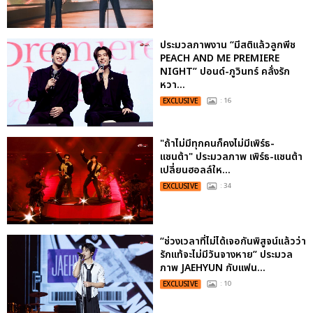
ประมวลภาพงาน “มีสติแล้วลูกพีช
PEACH AND ME PREMIERE
NIGHT” ปอนด์-ภูวินทร์ คลั่งรัก
หวา...
EXCLUSIVE
: 16
"ถ้าไม่มีทุกคนก็คงไม่มีเพิร์ธ-
แซนต้า" ประมวลภาพ เพิร์ธ-แซนต้า
เปลี่ยนฮอลล์ให...
EXCLUSIVE
: 34
“ช่วงเวลาที่ไม่ได้เจอกันพิสูจน์แล้วว่า
รักแท้จะไม่มีวันจางหาย” ประมวล
ภาพ JAEHYUN กับแฟน...
EXCLUSIVE
: 10