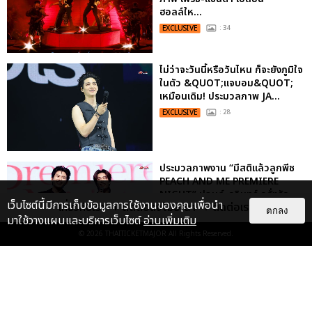
ฮอลล์ให...
EXCLUSIVE
: 34
ไม่ว่าจะวันนี้หรือวันไหน ก็จะยังภูมิใจ
ในตัว &QUOT;แจบอม&QUOT;
เหมือนเดิม! ประมวลภาพ JA...
EXCLUSIVE
: 28
ประมวลภาพงาน “มีสติแล้วลูกพีช
PEACH AND ME PREMIERE
NIGHT” ปอนด์-ภูวินทร์ คลั่งรัก
เว็บไซต์นี้มีการเก็บข้อมูลการใช้งานของคุณเพื่อนำ
เกี่ยวกับเรา
ติดต่อลงโฆษณา
ติดต่อเรา
หวา...
ตกลง
มาใช้วางแผนและบริหารเว็บไซต์
อ่านเพิ่มเติม
EXCLUSIVE
: 16
© 2026
THAITICKETMAJOR
All Rights Reserved.
เคมีดี มวลสนุก! ประมวลภาพ “ดิว-
ธี” เปิดตัวซีรีส์ “MR.KILL มังงะสั่ง
ตาย” ในงาน “MR.KILL...
EXCLUSIVE
: 14