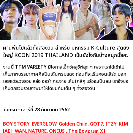
ผ่านพ้นไปแล้วทั้งสองวัน สำหรับ มหกรรม K-Culture สุดยิ่ง
ใหญ่ KCON 2019 THAILAND เป็นยังไงกันบ้างสนุกมั้ยคะ
งานนี้
TTM VARIETY
มีโอกาสเอ็กซ์คลูซีฟสุด ๆ เพราะเราได้เข้าไป
เก็บภาพบรรยากาศศิลปินเดินพรมแดง ก่อนที่จะเริ่มคอนเสิร์ต บอก
เลยแต่ละวงสวย หล่อ ออร่า กระจาย เห็นใกล้ๆ แล้วจะเป็นลม เราจึงขอ
เก็บตกรวบรวมภาพมาให้ได้ชมกันเต็ม ๆ ทั้งสองวัน
วันแรก - เสาร์ที่ 28 กันยายน 2562
BOY STORY, EVERGLOW, Golden Child, GOT7, ITZY, KIM
JAE HWAN, NATURE, ONEUS , The Boyz และ X1