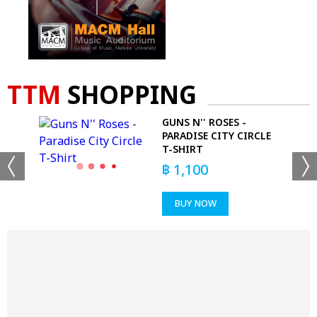
TTM
SHOPPING
E
GUNS N'' ROSES -
PARADISE CITY CIRCLE
T-SHIRT
฿
1,100
BUY NOW