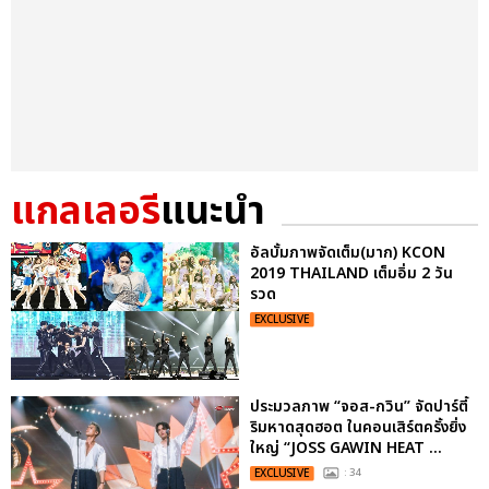
แกลเลอรี
แนะนำ
อัลบั้มภาพจัดเต็ม(มาก) KCON
2019 THAILAND เต็มอิ่ม 2 วัน
รวด
EXCLUSIVE
ประมวลภาพ “จอส-กวิน” จัดปาร์ตี้
ริมหาดสุดฮอต ในคอนเสิร์ตครั้งยิ่ง
ใหญ่ “JOSS GAWIN HEAT ...
EXCLUSIVE
: 34