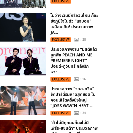
EXCLUSIVE
ไม่ว่าจะวันนี้หรือวันไหน ก็จะ
ยังภูมิใจในตัว "แจบอม"
เหมือนเดิม! ประมวลภาพ
JA...
EXCLUSIVE
: 28
ประมวลภาพงาน “มีสติแล้ว
ลูกพีช PEACH AND ME
PREMIERE NIGHT”
ปอนด์-ภูวินทร์ คลั่งรัก
หวา...
EXCLUSIVE
: 16
ประมวลภาพ “จอส-กวิน”
จัดปาร์ตี้ริมหาดสุดฮอต ใน
คอนเสิร์ตครั้งยิ่งใหญ่
“JOSS GAWIN HEAT ...
EXCLUSIVE
: 34
"ถ้าไม่มีทุกคนก็คงไม่มี
เพิร์ธ-แซนต้า" ประมวลภาพ