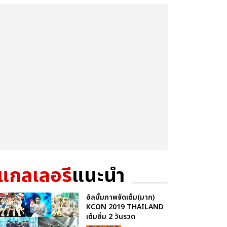
แกลเลอรี
แนะนำ
อัลบั้มภาพจัดเต็ม(มาก)
KCON 2019 THAILAND
เต็มอิ่ม 2 วันรวด