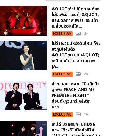
&QUOT;ถ้าไม่มีทุกคนก็คง
ไม่มีเพิร์ธ-แซนต้า&QUOT;
ประมวลภาพ เพิร์ธ-แซนต้า
เปลี่ยนฮอลล์ให...
EXCLUSIVE
: 34
ไม่ว่าจะวันนี้หรือวันไหน ก็จะ
ยังภูมิใจในตัว
&QUOT;แจบอม&QUOT;
เหมือนเดิม! ประมวลภาพ
JA...
EXCLUSIVE
: 28
ประมวลภาพงาน “มีสติแล้ว
ลูกพีช PEACH AND ME
PREMIERE NIGHT”
ปอนด์-ภูวินทร์ คลั่งรัก
หวา...
EXCLUSIVE
: 16
เคมีดี มวลสนุก! ประมวล
ภาพ “ดิว-ธี” เปิดตัวซีรีส์
“MR.KILL มังงะสั่งตาย” ใน