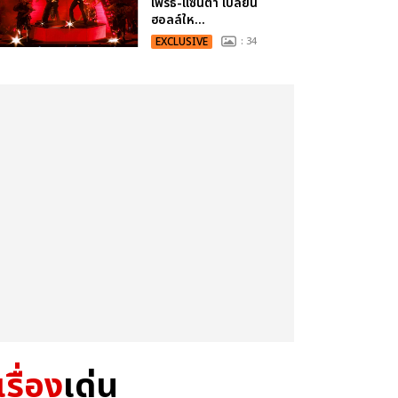
เพิร์ธ-แซนต้า เปลี่ยน
ฮอลล์ให...
EXCLUSIVE
: 34
เรื่อง
เด่น