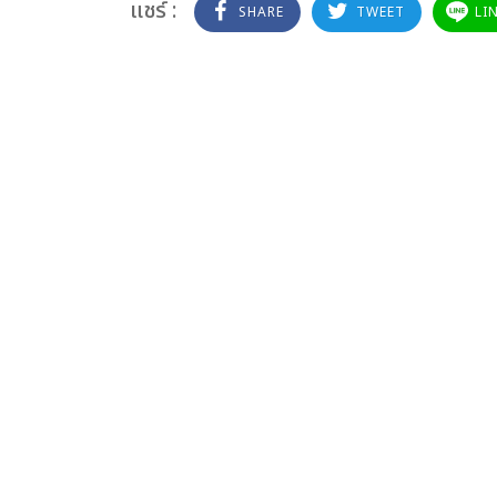
แชร์ :
SHARE
TWEET
LI