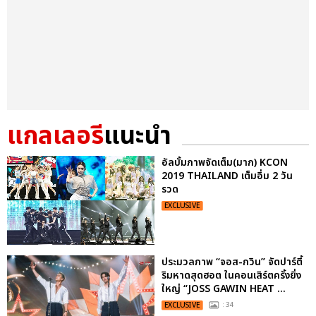
แกลเลอรี
แนะนำ
อัลบั้มภาพจัดเต็ม(มาก) KCON
2019 THAILAND เต็มอิ่ม 2 วัน
รวด
EXCLUSIVE
ประมวลภาพ “จอส-กวิน” จัดปาร์ตี้
ริมหาดสุดฮอต ในคอนเสิร์ตครั้งยิ่ง
ใหญ่ “JOSS GAWIN HEAT ...
EXCLUSIVE
: 34