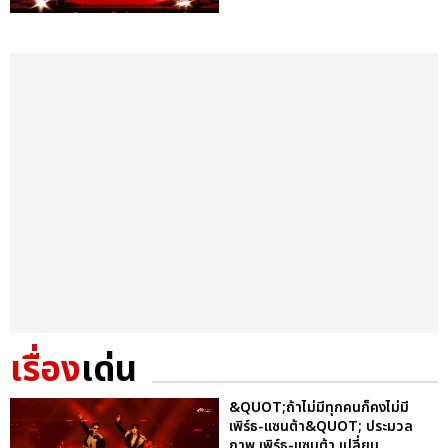
เรื่อง
เด่น
&QUOT;ถ้าไม่มีทุกคนก็คงไม่มี
เพิร์ธ-แซนต้า&QUOT; ประมวล
ภาพ เพิร์ธ-แซนต้า เปลี่ยน