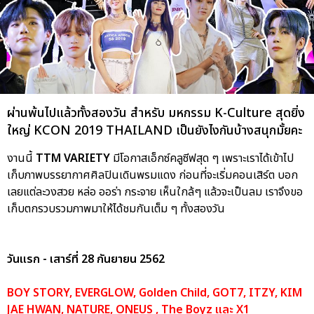
ผ่านพ้นไปแล้วทั้งสองวัน สำหรับ มหกรรม K-Culture สุดยิ่ง
ใหญ่ KCON 2019 THAILAND เป็นยังไงกันบ้างสนุกมั้ยคะ
งานนี้
TTM VARIETY
มีโอกาสเอ็กซ์คลูซีฟสุด ๆ เพราะเราได้เข้าไป
เก็บภาพบรรยากาศศิลปินเดินพรมแดง ก่อนที่จะเริ่มคอนเสิร์ต บอก
เลยแต่ละวงสวย หล่อ ออร่า กระจาย เห็นใกล้ๆ แล้วจะเป็นลม เราจึงขอ
เก็บตกรวบรวมภาพมาให้ได้ชมกันเต็ม ๆ ทั้งสองวัน
วันแรก - เสาร์ที่ 28 กันยายน 2562
BOY STORY, EVERGLOW, Golden Child, GOT7, ITZY, KIM
JAE HWAN, NATURE, ONEUS , The Boyz และ X1