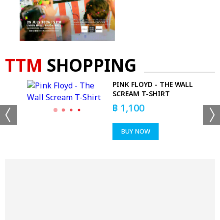
TTM
SHOPPING
SE
PINK FLOYD - THE WALL
-
SCREAM T-SHIRT
฿
1,100
BUY NOW