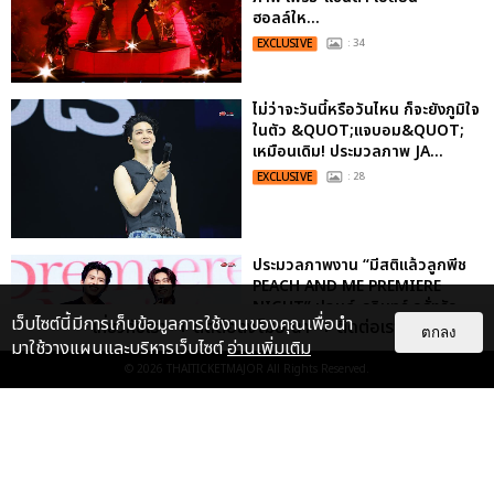
ฮอลล์ให...
EXCLUSIVE
: 34
ไม่ว่าจะวันนี้หรือวันไหน ก็จะยังภูมิใจ
ในตัว &QUOT;แจบอม&QUOT;
เหมือนเดิม! ประมวลภาพ JA...
EXCLUSIVE
: 28
ประมวลภาพงาน “มีสติแล้วลูกพีช
PEACH AND ME PREMIERE
NIGHT” ปอนด์-ภูวินทร์ คลั่งรัก
เว็บไซต์นี้มีการเก็บข้อมูลการใช้งานของคุณเพื่อนำ
เกี่ยวกับเรา
ติดต่อลงโฆษณา
ติดต่อเรา
หวา...
ตกลง
มาใช้วางแผนและบริหารเว็บไซต์
อ่านเพิ่มเติม
EXCLUSIVE
: 16
© 2026
THAITICKETMAJOR
All Rights Reserved.
ประมวลภาพ “จอส-กวิน” จัดปาร์ตี้
ริมหาดสุดฮอต ในคอนเสิร์ตครั้งยิ่ง
ใหญ่ “JOSS GAWIN HEAT ...
EXCLUSIVE
: 34