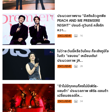
ประมวลภาพงาน “มีสติแล้วลูกพีช
PEACH AND ME PREMIERE
NIGHT” ปอนด์-ภูวินทร์ คลั่งรัก
หวา...
EXCLUSIVE
: 16
ไม่ว่าจะวันนี้หรือวันไหน ก็จะยังภูมิใจ
ในตัว "แจบอม" เหมือนเดิม!
ประมวลภาพ JA...
EXCLUSIVE
: 28
"ถ้าไม่มีทุกคนก็คงไม่มีเพิร์ธ-
แซนต้า" ประมวลภาพ เพิร์ธ-แซนต้า
เปลี่ยนฮอลล์ให...
EXCLUSIVE
: 34