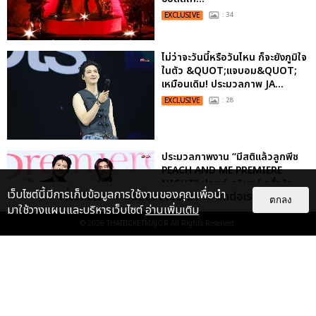
EXCLUSIVE
: 34
ไม่ว่าจะวันนี้หรือวันไหน ก็จะยังภูมิใจ
ในตัว &QUOT;แจบอม&QUOT;
เหมือนเดิม! ประมวลภาพ JA...
EXCLUSIVE
: 28
ประมวลภาพงาน “มีสติแล้วลูกพีช
PEACH AND ME PREMIERE
NIGHT” ปอนด์-ภูวินทร์ คลั่งรัก
เว็บไซต์นี้มีการเก็บข้อมูลการใช้งานของคุณเพื่อนำ
เกี่ยวกับเรา
ติดต่อลงโฆษณา
ติดต่อเรา
หวา...
ตกลง
มาใช้วางแผนและบริหารเว็บไซต์
อ่านเพิ่มเติม
EXCLUSIVE
: 16
© 2026
THAITICKETMAJOR
All Rights Reserved.
ประมวลภาพ “จอส-กวิน” จัดปาร์ตี้
ริมหาดสุดฮอต ในคอนเสิร์ตครั้งยิ่ง
ใหญ่ “JOSS GAWIN HEAT ...
EXCLUSIVE
: 34