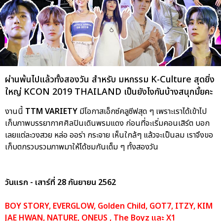
ผ่านพ้นไปแล้วทั้งสองวัน สำหรับ มหกรรม K-Culture สุดยิ่ง
ใหญ่ KCON 2019 THAILAND เป็นยังไงกันบ้างสนุกมั้ยคะ
งานนี้
TTM VARIETY
มีโอกาสเอ็กซ์คลูซีฟสุด ๆ เพราะเราได้เข้าไป
เก็บภาพบรรยากาศศิลปินเดินพรมแดง ก่อนที่จะเริ่มคอนเสิร์ต บอก
เลยแต่ละวงสวย หล่อ ออร่า กระจาย เห็นใกล้ๆ แล้วจะเป็นลม เราจึงขอ
เก็บตกรวบรวมภาพมาให้ได้ชมกันเต็ม ๆ ทั้งสองวัน
วันแรก - เสาร์ที่ 28 กันยายน 2562
BOY STORY, EVERGLOW, Golden Child, GOT7, ITZY, KIM
JAE HWAN, NATURE, ONEUS , The Boyz และ X1