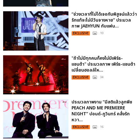
“ช่วงเวลาที่ไม่ได้เจอกันพิสูจน์แล้วว่า
รักแท้จะไม่มีวันจางหาย” ประมวล
ภาพ JAEHYUN กับแฟน...
EXCLUSIVE
: 10
"ถ้าไม่มีทุกคนก็คงไม่มีเพิร์ธ-
แซนต้า" ประมวลภาพ เพิร์ธ-แซนต้า
เปลี่ยนฮอลล์ให...
EXCLUSIVE
: 34
ประมวลภาพงาน “มีสติแล้วลูกพีช
PEACH AND ME PREMIERE
NIGHT” ปอนด์-ภูวินทร์ คลั่งรัก
หวา...
EXCLUSIVE
: 16