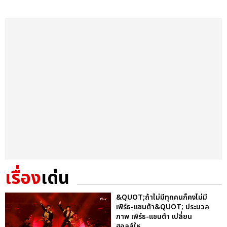
เรื่อง
เด่น
&QUOT;ถ้าไม่มีทุกคนก็คงไม่มี
เพิร์ธ-แซนต้า&QUOT; ประมวล
ภาพ เพิร์ธ-แซนต้า เปลี่ยน
ฮอลล์ให...