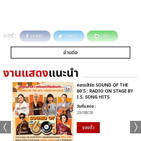
แชร์ :
SHARE
TWEET
LINE
อ่านต่อ
งานแสดง
แนะนำ
คอนเสิร์ต SOUND OF THE
60'S : RADIO ON STAGE BY
I.S. SONG HITS
วันที่แสดง :
23/08/26
จองตั๋ว