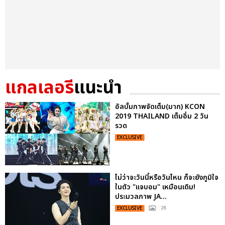
แกลเลอรี
แนะนำ
อัลบั้มภาพจัดเต็ม(มาก) KCON
2019 THAILAND เต็มอิ่ม 2 วัน
รวด
EXCLUSIVE
ไม่ว่าจะวันนี้หรือวันไหน ก็จะยังภูมิใจ
ในตัว "แจบอม" เหมือนเดิม!
ประมวลภาพ JA...
EXCLUSIVE
: 28