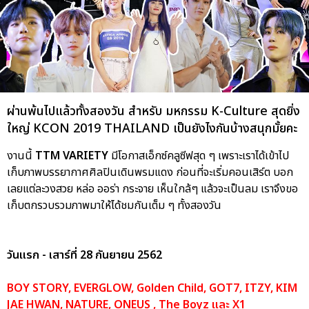
ผ่านพ้นไปแล้วทั้งสองวัน สำหรับ มหกรรม K-Culture สุดยิ่ง
ใหญ่ KCON 2019 THAILAND เป็นยังไงกันบ้างสนุกมั้ยคะ
งานนี้
TTM VARIETY
มีโอกาสเอ็กซ์คลูซีฟสุด ๆ เพราะเราได้เข้าไป
เก็บภาพบรรยากาศศิลปินเดินพรมแดง ก่อนที่จะเริ่มคอนเสิร์ต บอก
เลยแต่ละวงสวย หล่อ ออร่า กระจาย เห็นใกล้ๆ แล้วจะเป็นลม เราจึงขอ
เก็บตกรวบรวมภาพมาให้ได้ชมกันเต็ม ๆ ทั้งสองวัน
วันแรก - เสาร์ที่ 28 กันยายน 2562
BOY STORY, EVERGLOW, Golden Child, GOT7, ITZY, KIM
JAE HWAN, NATURE, ONEUS , The Boyz และ X1