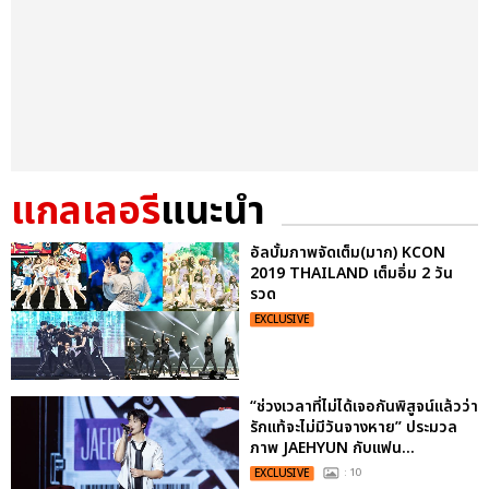
แกลเลอรี
แนะนำ
อัลบั้มภาพจัดเต็ม(มาก) KCON
2019 THAILAND เต็มอิ่ม 2 วัน
รวด
EXCLUSIVE
“ช่วงเวลาที่ไม่ได้เจอกันพิสูจน์แล้วว่า
รักแท้จะไม่มีวันจางหาย” ประมวล
ภาพ JAEHYUN กับแฟน...
EXCLUSIVE
: 10