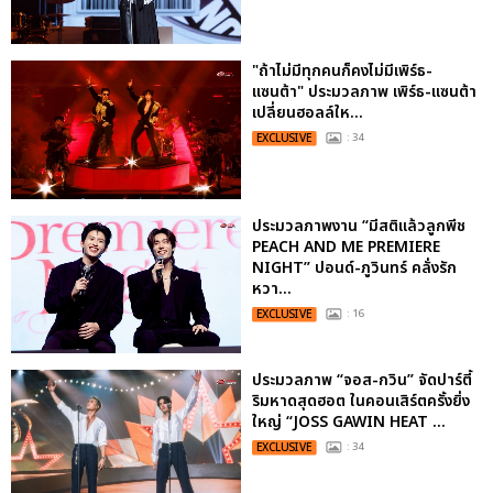
"ถ้าไม่มีทุกคนก็คงไม่มีเพิร์ธ-
แซนต้า" ประมวลภาพ เพิร์ธ-แซนต้า
เปลี่ยนฮอลล์ให...
EXCLUSIVE
: 34
ประมวลภาพงาน “มีสติแล้วลูกพีช
PEACH AND ME PREMIERE
NIGHT” ปอนด์-ภูวินทร์ คลั่งรัก
หวา...
EXCLUSIVE
: 16
ประมวลภาพ “จอส-กวิน” จัดปาร์ตี้
ริมหาดสุดฮอต ในคอนเสิร์ตครั้งยิ่ง
ใหญ่ “JOSS GAWIN HEAT ...
EXCLUSIVE
: 34