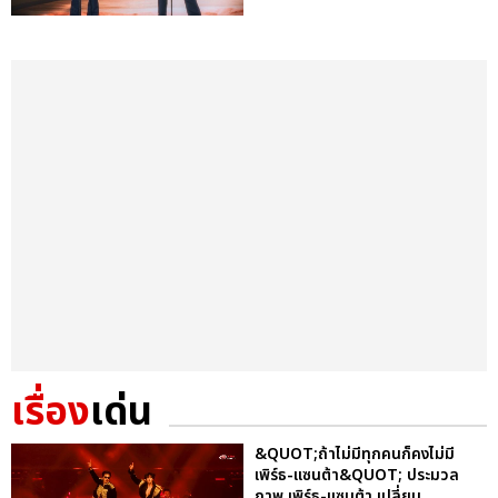
เรื่อง
เด่น
&QUOT;ถ้าไม่มีทุกคนก็คงไม่มี
เพิร์ธ-แซนต้า&QUOT; ประมวล
ภาพ เพิร์ธ-แซนต้า เปลี่ยน