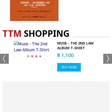
TTM
SHOPPING
MUSE - THE 2ND LAW
ARD
ALBUM T-SHIRT
฿
1,100
BUY NOW