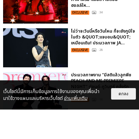
ฮอลล์ให...
EXCLUSIVE
: 34
ไม่ว่าจะวันนี้หรือวันไหน ก็จะยังภูมิใจ
ในตัว &QUOT;แจบอม&QUOT;
เหมือนเดิม! ประมวลภาพ JA...
EXCLUSIVE
: 28
ประมวลภาพงาน “มีสติแล้วลูกพีช
PEACH AND ME PREMIERE
NIGHT” ปอนด์-ภูวินทร์ คลั่งรัก
เว็บไซต์นี้มีการเก็บข้อมูลการใช้งานของคุณเพื่อนำ
หวา...
ตกลง
มาใช้วางแผนและบริหารเว็บไซต์
อ่านเพิ่มเติม
EXCLUSIVE
: 16
ประมวลภาพ “จอส-กวิน” จัดปาร์ตี้
ริมหาดสุดฮอต ในคอนเสิร์ตครั้งยิ่ง
ใหญ่ “JOSS GAWIN HEAT ...
EXCLUSIVE
: 34