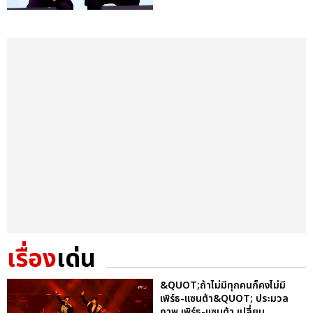
เรื่อง
เด่น
&QUOT;ถ้าไม่มีทุกคนก็คงไม่มี
เพิร์ธ-แซนต้า&QUOT; ประมวล
ภาพ เพิร์ธ-แซนต้า เปลี่ยน