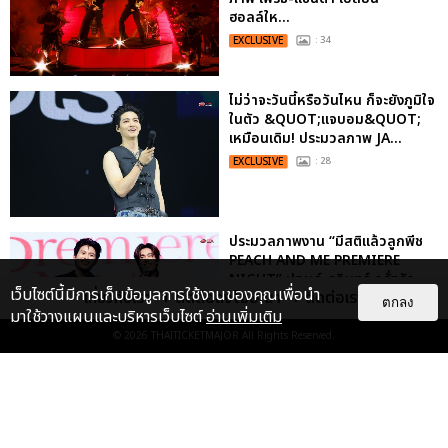
ฮอลล์ให...
EXCLUSIVE
: 34
ไม่ว่าจะวันนี้หรือวันไหน ก็จะยังภูมิใจ
ในตัว &QUOT;แจบอม&QUOT;
เหมือนเดิม! ประมวลภาพ JA...
EXCLUSIVE
: 28
ประมวลภาพงาน “มีสติแล้วลูกพีช
PEACH AND ME PREMIERE
NIGHT” ปอนด์-ภูวินทร์ คลั่งรัก
เว็บไซต์นี้มีการเก็บข้อมูลการใช้งานของคุณเพื่อนำ
เกี่ยวกับเรา
ติดต่อลงโฆษณา
ติดต่อเรา
หวา...
ตกลง
มาใช้วางแผนและบริหารเว็บไซต์
อ่านเพิ่มเติม
EXCLUSIVE
: 16
© 2026
THAITICKETMAJOR
All Rights Reserved.
ประมวลภาพ “จอส-กวิน” จัดปาร์ตี้
ริมหาดสุดฮอต ในคอนเสิร์ตครั้งยิ่ง
ใหญ่ “JOSS GAWIN HEAT ...
EXCLUSIVE
: 34