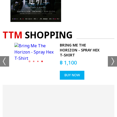
TTM
SHOPPING
BRING ME THE
T
HORIZON - SPRAY HEX
T-SHIRT
฿
1,100
BUY NOW