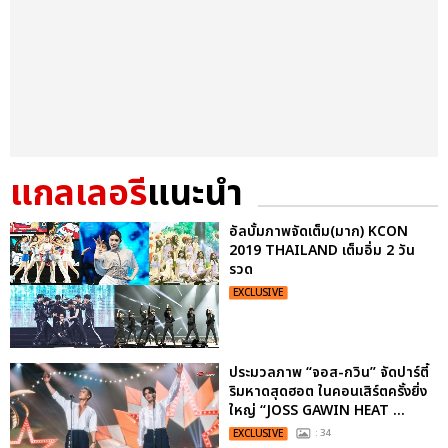
แกลเลอรี
แนะนำ
อัลบั้มภาพจัดเต็ม(มาก) KCON
2019 THAILAND เต็มอิ่ม 2 วัน
รวด
EXCLUSIVE
ประมวลภาพ “จอส-กวิน” จัดปาร์ตี้
ริมหาดสุดฮอต ในคอนเสิร์ตครั้งยิ่ง
ใหญ่ “JOSS GAWIN HEAT ...
EXCLUSIVE
: 34