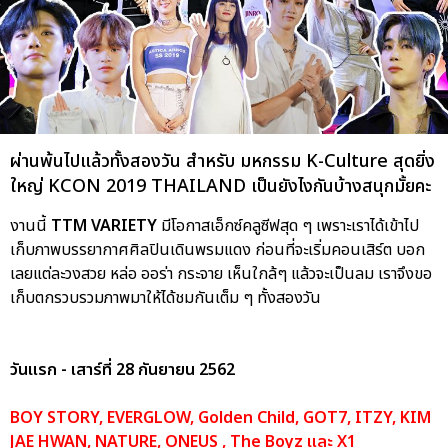
ผ่านพ้นไปแล้วทั้งสองวัน สำหรับ มหกรรม K-Culture สุดยิ่ง
ใหญ่ KCON 2019 THAILAND เป็นยังไงกันบ้างสนุกมั้ยคะ
งานนี้
TTM VARIETY
มีโอกาสเอ็กซ์คลูซีฟสุด ๆ เพราะเราได้เข้าไป
เก็บภาพบรรยากาศศิลปินเดินพรมแดง ก่อนที่จะเริ่มคอนเสิร์ต บอก
เลยแต่ละวงสวย หล่อ ออร่า กระจาย เห็นใกล้ๆ แล้วจะเป็นลม เราจึงขอ
เก็บตกรวบรวมภาพมาให้ได้ชมกันเต็ม ๆ ทั้งสองวัน
วันแรก - เสาร์ที่ 28 กันยายน 2562
BOY STORY, EVERGLOW, Golden Child, GOT7, ITZY, KIM
JAE HWAN, NATURE, ONEUS , The Boyz และ X1