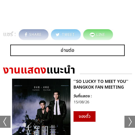
แชร์ :
SHARE
TWEET
LINE
อ่านต่อ
งานแสดง
แนะนำ
''SO LUCKY TO MEET YOU''
BANGKOK FAN MEETING
วันที่แสดง :
15/08/26
จองตั๋ว