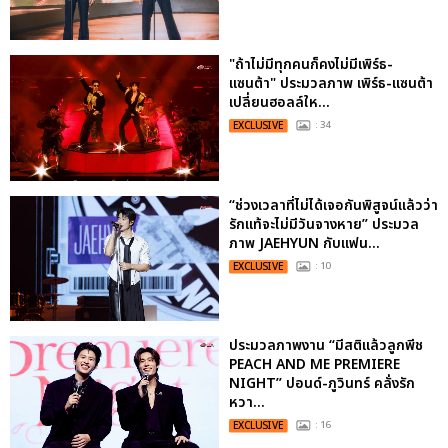
"ถ้าไม่มีทุกคนก็คงไม่มีเพิร์ธ-
แซนต้า" ประมวลภาพ เพิร์ธ-แซนต้า
เปลี่ยนฮอลล์ให...
EXCLUSIVE
: 34
“ช่วงเวลาที่ไม่ได้เจอกันพิสูจน์แล้วว่า
รักแท้จะไม่มีวันจางหาย” ประมวล
ภาพ JAEHYUN กับแฟน...
EXCLUSIVE
: 10
ประมวลภาพงาน “มีสติแล้วลูกพีช
PEACH AND ME PREMIERE
NIGHT” ปอนด์-ภูวินทร์ คลั่งรัก
หวา...
EXCLUSIVE
: 16