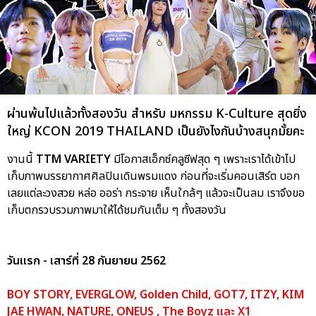
ผ่านพ้นไปแล้วทั้งสองวัน สำหรับ มหกรรม K-Culture สุดยิ่ง
ใหญ่ KCON 2019 THAILAND เป็นยังไงกันบ้างสนุกมั้ยคะ
งานนี้
TTM VARIETY
มีโอกาสเอ็กซ์คลูซีฟสุด ๆ เพราะเราได้เข้าไป
เก็บภาพบรรยากาศศิลปินเดินพรมแดง ก่อนที่จะเริ่มคอนเสิร์ต บอก
เลยแต่ละวงสวย หล่อ ออร่า กระจาย เห็นใกล้ๆ แล้วจะเป็นลม เราจึงขอ
เก็บตกรวบรวมภาพมาให้ได้ชมกันเต็ม ๆ ทั้งสองวัน
วันแรก - เสาร์ที่ 28 กันยายน 2562
BOY STORY, EVERGLOW, Golden Child, GOT7, ITZY, KIM
JAE HWAN, NATURE, ONEUS , The Boyz และ X1