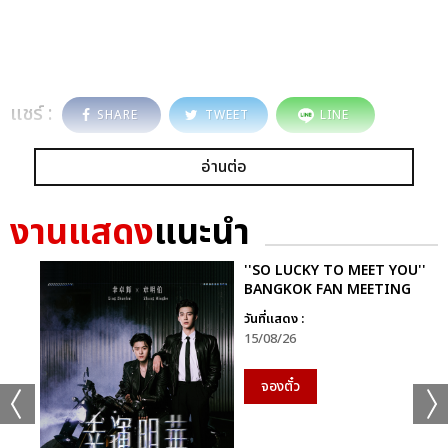
แชร์ :
SHARE
TWEET
LINE
อ่านต่อ
งานแสดง
แนะนำ
''SO LUCKY TO MEET YOU''
BANGKOK FAN MEETING
วันที่แสดง :
15/08/26
จองตั๋ว