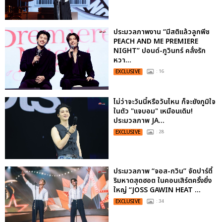
ประมวลภาพงาน “มีสติแล้วลูกพีช
PEACH AND ME PREMIERE
NIGHT” ปอนด์-ภูวินทร์ คลั่งรัก
หวา...
EXCLUSIVE
: 16
ไม่ว่าจะวันนี้หรือวันไหน ก็จะยังภูมิใจ
ในตัว "แจบอม" เหมือนเดิม!
ประมวลภาพ JA...
EXCLUSIVE
: 28
ประมวลภาพ “จอส-กวิน” จัดปาร์ตี้
ริมหาดสุดฮอต ในคอนเสิร์ตครั้งยิ่ง
ใหญ่ “JOSS GAWIN HEAT ...
EXCLUSIVE
: 34