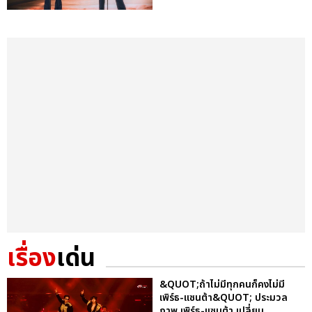
เรื่อง
เด่น
&QUOT;ถ้าไม่มีทุกคนก็คงไม่มี
เพิร์ธ-แซนต้า&QUOT; ประมวล
ภาพ เพิร์ธ-แซนต้า เปลี่ยน