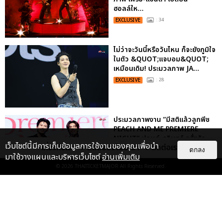
ฮอลล์ให...
EXCLUSIVE
: 34
ไม่ว่าจะวันนี้หรือวันไหน ก็จะยังภูมิใจ
ในตัว &QUOT;แจบอม&QUOT;
เหมือนเดิม! ประมวลภาพ JA...
EXCLUSIVE
: 28
ประมวลภาพงาน “มีสติแล้วลูกพีช
PEACH AND ME PREMIERE
NIGHT” ปอนด์-ภูวินทร์ คลั่งรัก
เว็บไซต์นี้มีการเก็บข้อมูลการใช้งานของคุณเพื่อนำ
เกี่ยวกับเรา
ติดต่อลงโฆษณา
ติดต่อเรา
หวา...
ตกลง
มาใช้วางแผนและบริหารเว็บไซต์
อ่านเพิ่มเติม
EXCLUSIVE
: 16
© 2026
THAITICKETMAJOR
All Rights Reserved.
เคมีดี มวลสนุก! ประมวลภาพ “ดิว-
ธี” เปิดตัวซีรีส์ “MR.KILL มังงะสั่ง
ตาย” ในงาน “MR.KILL...
EXCLUSIVE
: 14