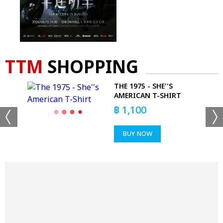
TTM
SHOPPING
THE 1975 - SHE''S
ALL
AMERICAN T-SHIRT
฿
1,100
BUY NOW