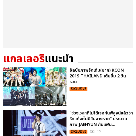
แกลเลอรี
แนะนำ
อัลบั้มภาพจัดเต็ม(มาก) KCON
2019 THAILAND เต็มอิ่ม 2 วัน
รวด
EXCLUSIVE
“ช่วงเวลาที่ไม่ได้เจอกันพิสูจน์แล้วว่า
รักแท้จะไม่มีวันจางหาย” ประมวล
ภาพ JAEHYUN กับแฟน...
EXCLUSIVE
: 10