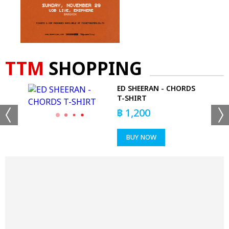
TTM
SHOPPING
IC
ED SHEERAN - CHORDS
T-SHIRT
฿
1,200
BUY NOW