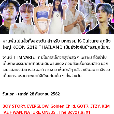
ผ่านพ้นไปแล้วทั้งสองวัน สำหรับ มหกรรม K-Culture สุดยิ่ง
ใหญ่ KCON 2019 THAILAND เป็นยังไงกันบ้างสนุกมั้ยคะ
งานนี้
TTM VARIETY
มีโอกาสเอ็กซ์คลูซีฟสุด ๆ เพราะเราได้เข้าไป
เก็บภาพบรรยากาศศิลปินเดินพรมแดง ก่อนที่จะเริ่มคอนเสิร์ต บอก
เลยแต่ละวงสวย หล่อ ออร่า กระจาย เห็นใกล้ๆ แล้วจะเป็นลม เราจึงขอ
เก็บตกรวบรวมภาพมาให้ได้ชมกันเต็ม ๆ ทั้งสองวัน
วันแรก - เสาร์ที่ 28 กันยายน 2562
BOY STORY, EVERGLOW, Golden Child, GOT7, ITZY, KIM
JAE HWAN, NATURE, ONEUS , The Boyz และ X1