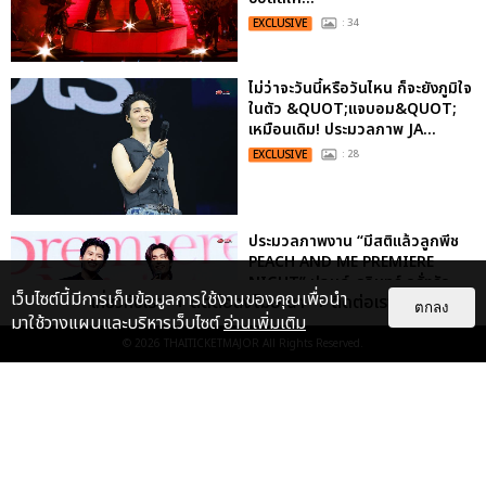
EXCLUSIVE
: 34
ไม่ว่าจะวันนี้หรือวันไหน ก็จะยังภูมิใจ
ในตัว &QUOT;แจบอม&QUOT;
เหมือนเดิม! ประมวลภาพ JA...
EXCLUSIVE
: 28
ประมวลภาพงาน “มีสติแล้วลูกพีช
PEACH AND ME PREMIERE
NIGHT” ปอนด์-ภูวินทร์ คลั่งรัก
เว็บไซต์นี้มีการเก็บข้อมูลการใช้งานของคุณเพื่อนำ
เกี่ยวกับเรา
ติดต่อลงโฆษณา
ติดต่อเรา
หวา...
ตกลง
มาใช้วางแผนและบริหารเว็บไซต์
อ่านเพิ่มเติม
EXCLUSIVE
: 16
© 2026
THAITICKETMAJOR
All Rights Reserved.
ประมวลภาพ “จอส-กวิน” จัดปาร์ตี้
ริมหาดสุดฮอต ในคอนเสิร์ตครั้งยิ่ง
ใหญ่ “JOSS GAWIN HEAT ...
EXCLUSIVE
: 34