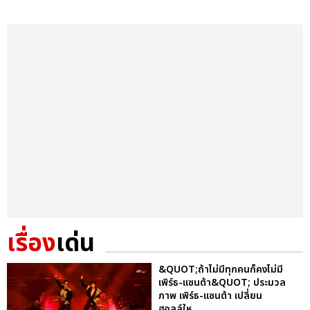
เรื่อง
เด่น
&QUOT;ถ้าไม่มีทุกคนก็คงไม่มี
เพิร์ธ-แซนต้า&QUOT; ประมวล
ภาพ เพิร์ธ-แซนต้า เปลี่ยน
ฮอลล์ให...