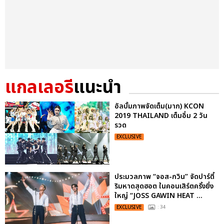
แกลเลอรี
แนะนำ
อัลบั้มภาพจัดเต็ม(มาก) KCON
2019 THAILAND เต็มอิ่ม 2 วัน
รวด
EXCLUSIVE
ประมวลภาพ “จอส-กวิน” จัดปาร์ตี้
ริมหาดสุดฮอต ในคอนเสิร์ตครั้งยิ่ง
ใหญ่ “JOSS GAWIN HEAT ...
EXCLUSIVE
: 34