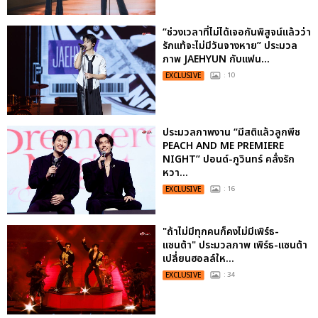
“ช่วงเวลาที่ไม่ได้เจอกันพิสูจน์แล้วว่า
รักแท้จะไม่มีวันจางหาย” ประมวล
ภาพ JAEHYUN กับแฟน...
EXCLUSIVE
: 10
ประมวลภาพงาน “มีสติแล้วลูกพีช
PEACH AND ME PREMIERE
NIGHT” ปอนด์-ภูวินทร์ คลั่งรัก
หวา...
EXCLUSIVE
: 16
"ถ้าไม่มีทุกคนก็คงไม่มีเพิร์ธ-
แซนต้า" ประมวลภาพ เพิร์ธ-แซนต้า
เปลี่ยนฮอลล์ให...
EXCLUSIVE
: 34