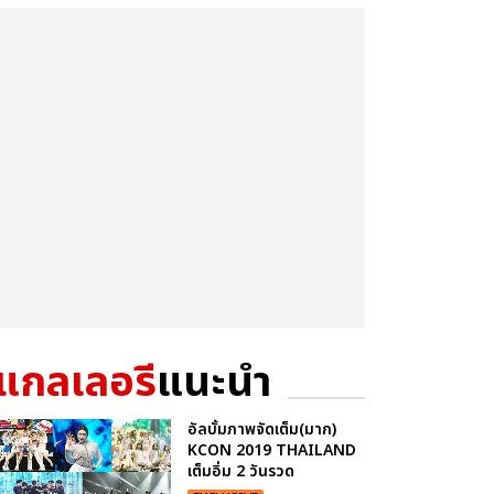
แกลเลอรี
แนะนำ
อัลบั้มภาพจัดเต็ม(มาก)
KCON 2019 THAILAND
เต็มอิ่ม 2 วันรวด