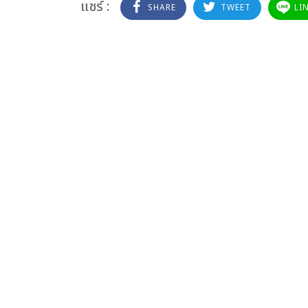
แชร์ :
SHARE
TWEET
LI