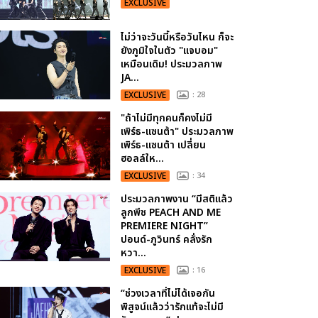
EXCLUSIVE
ไม่ว่าจะวันนี้หรือวันไหน ก็จะ
ยังภูมิใจในตัว "แจบอม"
เหมือนเดิม! ประมวลภาพ
JA...
EXCLUSIVE
: 28
"ถ้าไม่มีทุกคนก็คงไม่มี
เพิร์ธ-แซนต้า" ประมวลภาพ
เพิร์ธ-แซนต้า เปลี่ยน
ฮอลล์ให...
EXCLUSIVE
: 34
ประมวลภาพงาน “มีสติแล้ว
ลูกพีช PEACH AND ME
PREMIERE NIGHT”
ปอนด์-ภูวินทร์ คลั่งรัก
หวา...
EXCLUSIVE
: 16
“ช่วงเวลาที่ไม่ได้เจอกัน
พิสูจน์แล้วว่ารักแท้จะไม่มี