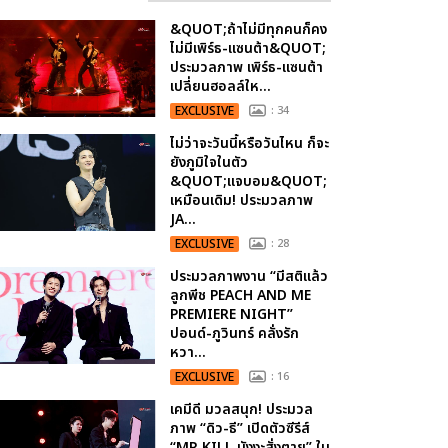
&QUOT;ถ้าไม่มีทุกคนก็คง
ไม่มีเพิร์ธ-แซนต้า&QUOT;
ประมวลภาพ เพิร์ธ-แซนต้า
เปลี่ยนฮอลล์ให...
EXCLUSIVE
: 34
ไม่ว่าจะวันนี้หรือวันไหน ก็จะ
ยังภูมิใจในตัว
&QUOT;แจบอม&QUOT;
เหมือนเดิม! ประมวลภาพ
JA...
EXCLUSIVE
: 28
ประมวลภาพงาน “มีสติแล้ว
ลูกพีช PEACH AND ME
PREMIERE NIGHT”
ปอนด์-ภูวินทร์ คลั่งรัก
หวา...
EXCLUSIVE
: 16
เคมีดี มวลสนุก! ประมวล
ภาพ “ดิว-ธี” เปิดตัวซีรีส์
“MR.KILL มังงะสั่งตาย” ใน