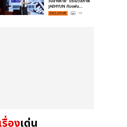
วันจางหาย” ประมวลภาพ
JAEHYUN กับแฟน...
EXCLUSIVE
: 10
เรื่อง
เด่น