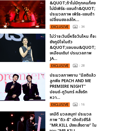
&QUOT;ถ้าไม่มีทุกคนก็คง
ไม่มีเพิร์ธ-แซนต้า&QUOT;
ประมวลภาพ เพิร์ธ-แซนต้า
เปลี่ยนฮอลล์ให...
EXCLUSIVE
: 34
ไม่ว่าจะวันนี้หรือวันไหน ก็จะ
ยังภูมิใจในตัว
&QUOT;แจบอม&QUOT;
เหมือนเดิม! ประมวลภาพ
JA...
EXCLUSIVE
: 28
ประมวลภาพงาน “มีสติแล้ว
ลูกพีช PEACH AND ME
PREMIERE NIGHT”
ปอนด์-ภูวินทร์ คลั่งรัก
หวา...
EXCLUSIVE
: 16
เคมีดี มวลสนุก! ประมวล
ภาพ “ดิว-ธี” เปิดตัวซีรีส์
“MR.KILL มังงะสั่งตาย” ใน
งาน “MR.KILL...