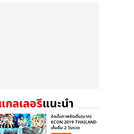
แกลเลอรี
แนะนำ
อัลบั้มภาพจัดเต็ม(มาก)
KCON 2019 THAILAND
เต็มอิ่ม 2 วันรวด