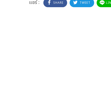
แชร์ :
SHARE
TWEET
LI