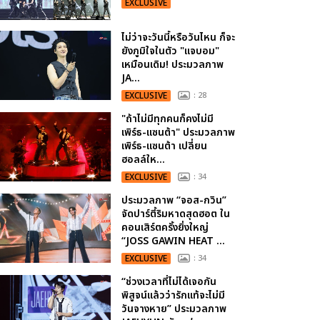
EXCLUSIVE
ไม่ว่าจะวันนี้หรือวันไหน ก็จะ
ยังภูมิใจในตัว "แจบอม"
เหมือนเดิม! ประมวลภาพ
JA...
EXCLUSIVE
: 28
"ถ้าไม่มีทุกคนก็คงไม่มี
เพิร์ธ-แซนต้า" ประมวลภาพ
เพิร์ธ-แซนต้า เปลี่ยน
ฮอลล์ให...
EXCLUSIVE
: 34
ประมวลภาพ “จอส-กวิน”
จัดปาร์ตี้ริมหาดสุดฮอต ใน
คอนเสิร์ตครั้งยิ่งใหญ่
“JOSS GAWIN HEAT ...
EXCLUSIVE
: 34
“ช่วงเวลาที่ไม่ได้เจอกัน
พิสูจน์แล้วว่ารักแท้จะไม่มี
วันจางหาย” ประมวลภาพ