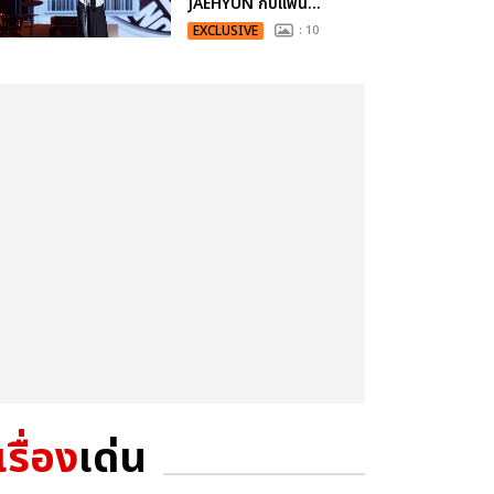
JAEHYUN กับแฟน...
EXCLUSIVE
: 10
เรื่อง
เด่น