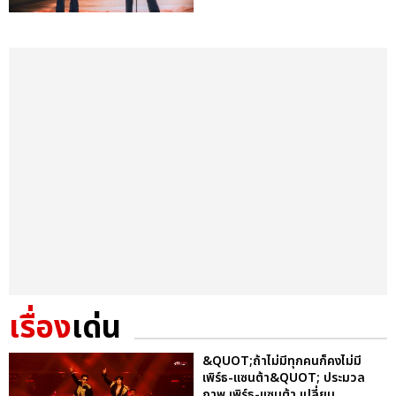
เรื่อง
เด่น
&QUOT;ถ้าไม่มีทุกคนก็คงไม่มี
เพิร์ธ-แซนต้า&QUOT; ประมวล
ภาพ เพิร์ธ-แซนต้า เปลี่ยน