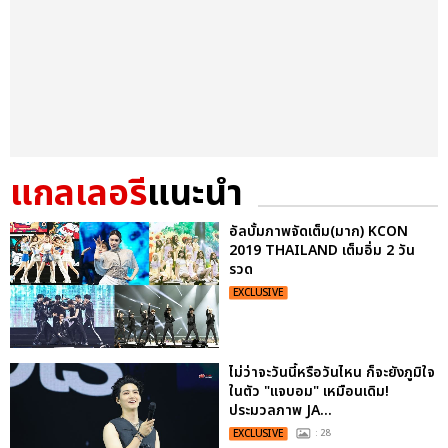
แกลเลอรี
แนะนำ
อัลบั้มภาพจัดเต็ม(มาก) KCON
2019 THAILAND เต็มอิ่ม 2 วัน
รวด
EXCLUSIVE
ไม่ว่าจะวันนี้หรือวันไหน ก็จะยังภูมิใจ
ในตัว "แจบอม" เหมือนเดิม!
ประมวลภาพ JA...
EXCLUSIVE
: 28