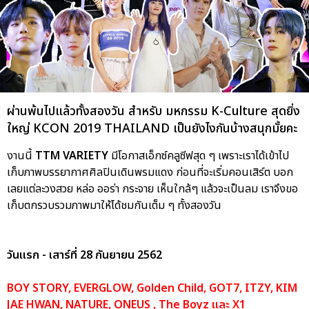
ผ่านพ้นไปแล้วทั้งสองวัน สำหรับ มหกรรม K-Culture สุดยิ่ง
ใหญ่ KCON 2019 THAILAND เป็นยังไงกันบ้างสนุกมั้ยคะ
งานนี้
TTM VARIETY
มีโอกาสเอ็กซ์คลูซีฟสุด ๆ เพราะเราได้เข้าไป
เก็บภาพบรรยากาศศิลปินเดินพรมแดง ก่อนที่จะเริ่มคอนเสิร์ต บอก
เลยแต่ละวงสวย หล่อ ออร่า กระจาย เห็นใกล้ๆ แล้วจะเป็นลม เราจึงขอ
เก็บตกรวบรวมภาพมาให้ได้ชมกันเต็ม ๆ ทั้งสองวัน
วันแรก - เสาร์ที่ 28 กันยายน 2562
BOY STORY, EVERGLOW, Golden Child, GOT7, ITZY, KIM
JAE HWAN, NATURE, ONEUS , The Boyz และ X1