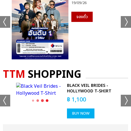
19/09/26
จองตั๋ว
TTM
SHOPPING
BLACK VEIL BRIDES -
IRT
HOLLYWOOD T-SHIRT
฿
1,100
BUY NOW