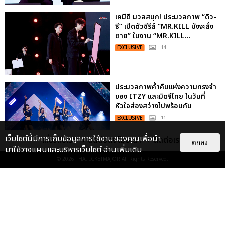
เคมีดี มวลสนุก! ประมวลภาพ “ดิว-
ธี” เปิดตัวซีรีส์ “MR.KILL มังงะสั่ง
ตาย” ในงาน “MR.KILL...
EXCLUSIVE
: 14
ประมวลภาพค่ำคืนแห่งความทรงจำ
ของ ITZY และมิดจีไทย ในวันที่
หัวใจส่องสว่างไปพร้อมกัน
EXCLUSIVE
: 11
เว็บไซต์นี้มีการเก็บข้อมูลการใช้งานของคุณเพื่อนำ
เกี่ยวกับเรา
ติดต่อลงโฆษณา
ติดต่อเรา
ตกลง
มาใช้วางแผนและบริหารเว็บไซต์
อ่านเพิ่มเติม
© 2026
THAITICKETMAJOR
All Rights Reserved.