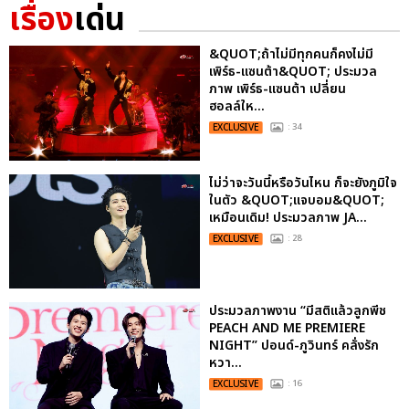
เรื่อง
เด่น
&QUOT;ถ้าไม่มีทุกคนก็คงไม่มี
เพิร์ธ-แซนต้า&QUOT; ประมวล
ภาพ เพิร์ธ-แซนต้า เปลี่ยน
ฮอลล์ให...
EXCLUSIVE
: 34
ไม่ว่าจะวันนี้หรือวันไหน ก็จะยังภูมิใจ
ในตัว &QUOT;แจบอม&QUOT;
เหมือนเดิม! ประมวลภาพ JA...
EXCLUSIVE
: 28
ประมวลภาพงาน “มีสติแล้วลูกพีช
PEACH AND ME PREMIERE
NIGHT” ปอนด์-ภูวินทร์ คลั่งรัก
หวา...
EXCLUSIVE
: 16