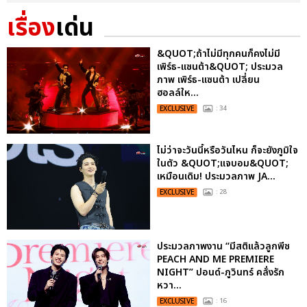
เรื่อง
เด่น
&QUOT;ถ้าไม่มีทุกคนก็คงไม่มี
เพิร์ธ-แซนต้า&QUOT; ประมวล
ภาพ เพิร์ธ-แซนต้า เปลี่ยน
ฮอลล์ให...
EXCLUSIVE
: 34
ไม่ว่าจะวันนี้หรือวันไหน ก็จะยังภูมิใจ
ในตัว &QUOT;แจบอม&QUOT;
เหมือนเดิม! ประมวลภาพ JA...
EXCLUSIVE
: 28
ประมวลภาพงาน “มีสติแล้วลูกพีช
PEACH AND ME PREMIERE
NIGHT” ปอนด์-ภูวินทร์ คลั่งรัก
หวา...
EXCLUSIVE
: 16