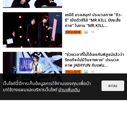
เคมีดี มวลสนุก! ประมวลภาพ “ดิว-
ธี” เปิดตัวซีรีส์ “MR.KILL มังงะสั่ง
ตาย” ในงาน “MR.KILL...
EXCLUSIVE
: 14
“ช่วงเวลาที่ไม่ได้เจอกันพิสูจน์แล้วว่า
รักแท้จะไม่มีวันจางหาย” ประมวล
ภาพ JAEHYUN กับแฟน...
EXCLUSIVE
: 10
เว็บไซต์นี้มีการเก็บข้อมูลการใช้งานของคุณเพื่อนำ
ตกลง
มาใช้วางแผนและบริหารเว็บไซต์
อ่านเพิ่มเติม