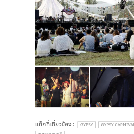
เเท็กที่เกี่ยวข้อง :
GYPSY
GYPSY CARNIVA