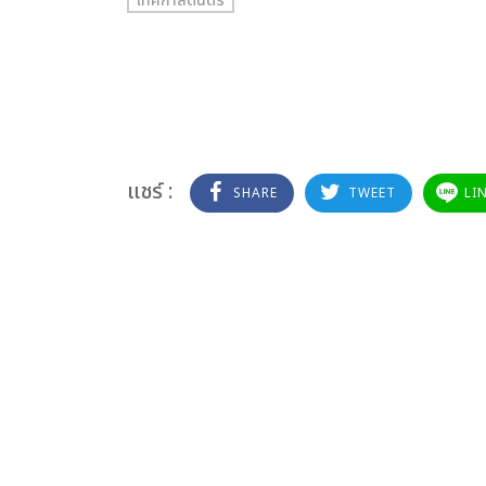
เทศกาลดนตรี
แชร์ :
SHARE
TWEET
LI