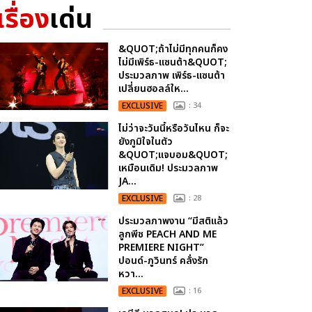
เรื่อง
เด่น
&QUOT;ถ้าไม่มีทุกคนก็คง
ไม่มีเพิร์ธ-แซนต้า&QUOT;
ประมวลภาพ เพิร์ธ-แซนต้า
เปลี่ยนฮอลล์ให...
EXCLUSIVE
: 34
ไม่ว่าจะวันนี้หรือวันไหน ก็จะ
ยังภูมิใจในตัว
&QUOT;แจบอม&QUOT;
เหมือนเดิม! ประมวลภาพ
JA...
EXCLUSIVE
: 28
ประมวลภาพงาน “มีสติแล้ว
ลูกพีช PEACH AND ME
PREMIERE NIGHT”
ปอนด์-ภูวินทร์ คลั่งรัก
หวา...
EXCLUSIVE
: 16