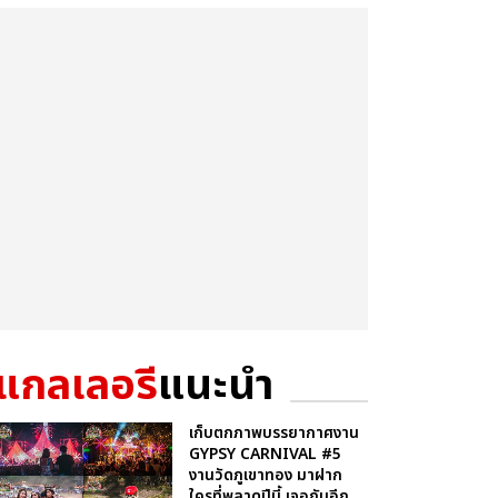
แกลเลอรี
แนะนำ
เก็บตกภาพบรรยากาศงาน
GYPSY CARNIVAL #5
งานวัดภูเขาทอง มาฝาก
ใครที่พลาดปีนี้ เจอกันอีก