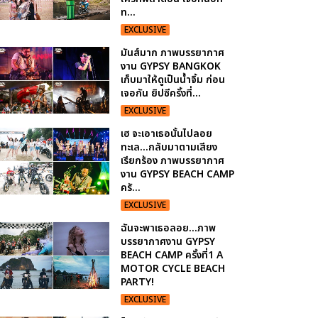
ท...
EXCLUSIVE
มันส์มาก ภาพบรรยากาศ
งาน GYPSY BANGKOK
เก็บมาให้ดูเป็นน้ำจิ้ม ก่อน
เจอกัน ยิปซีครั้งที่...
EXCLUSIVE
เฮ จะเอาเธอนั้นไปลอย
ทะเล...กลับมาตามเสียง
เรียกร้อง ภาพบรรยากาศ
งาน GYPSY BEACH CAMP
ครั...
EXCLUSIVE
ฉันจะพาเธอลอย...ภาพ
บรรยากาศงาน GYPSY
BEACH CAMP ครั้งที่1 A
MOTOR CYCLE BEACH
PARTY!
EXCLUSIVE