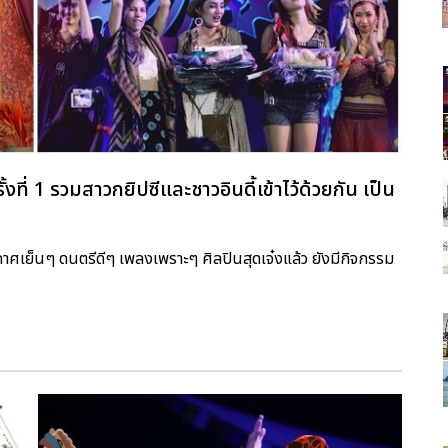
 1 รวมสาวกยิปซีและชาวอินดี้เข้าไว้ด้วยกัน เป็น
าศเย็นๆ ดนตรีดีๆ เพลงเพราะๆ ศิลปินสุดเจ๋งแล้ว ยังมีกิจกรรม