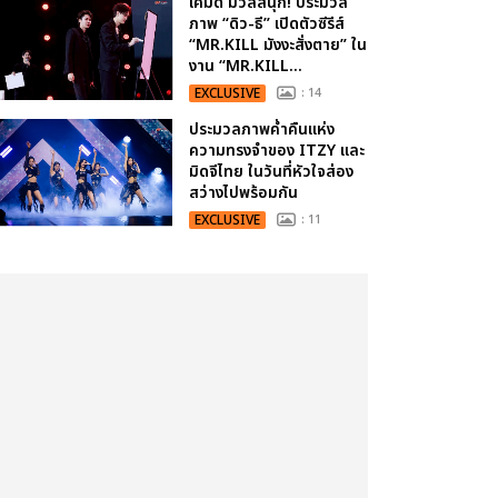
เคมีดี มวลสนุก! ประมวล
ภาพ “ดิว-ธี” เปิดตัวซีรีส์
“MR.KILL มังงะสั่งตาย” ใน
งาน “MR.KILL...
EXCLUSIVE
: 14
ประมวลภาพค่ำคืนแห่ง
ความทรงจำของ ITZY และ
มิดจีไทย ในวันที่หัวใจส่อง
สว่างไปพร้อมกัน
EXCLUSIVE
: 11