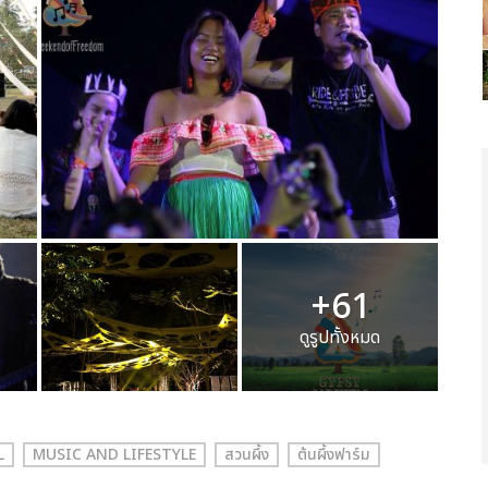
+61
ดูรูปทั้งหมด
L
MUSIC AND LIFESTYLE
สวนผึ้ง
ต้นผึ้งฟาร์ม