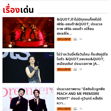
เรื่อง
เด่น
&QUOT;ถ้าไม่มีทุกคนก็คงไม่มี
เพิร์ธ-แซนต้า&QUOT; ประมวล
ภาพ เพิร์ธ-แซนต้า เปลี่ยน
ฮอลล์ให...
EXCLUSIVE
: 34
ไม่ว่าจะวันนี้หรือวันไหน ก็จะยังภูมิใจ
ในตัว &QUOT;แจบอม&QUOT;
เหมือนเดิม! ประมวลภาพ JA...
EXCLUSIVE
: 28
ประมวลภาพงาน “มีสติแล้วลูกพีช
PEACH AND ME PREMIERE
NIGHT” ปอนด์-ภูวินทร์ คลั่งรัก
หวา...
EXCLUSIVE
: 16