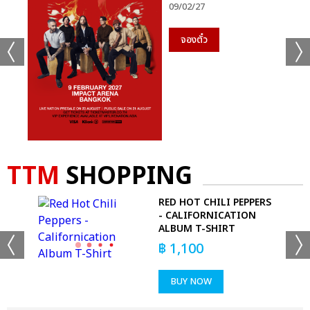
09/02/27
จองตั๋ว
TTM
SHOPPING
’S
RED HOT CHILI PEPPERS
ID
- CALIFORNICATION
ALBUM T-SHIRT
฿
1,100
BUY NOW