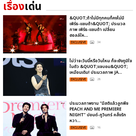
เรื่อง
เด่น
&QUOT;ถ้าไม่มีทุกคนก็คงไม่มี
เพิร์ธ-แซนต้า&QUOT; ประมวล
ภาพ เพิร์ธ-แซนต้า เปลี่ยน
ฮอลล์ให...
EXCLUSIVE
: 34
ไม่ว่าจะวันนี้หรือวันไหน ก็จะยังภูมิใจ
ในตัว &QUOT;แจบอม&QUOT;
เหมือนเดิม! ประมวลภาพ JA...
EXCLUSIVE
: 28
ประมวลภาพงาน “มีสติแล้วลูกพีช
PEACH AND ME PREMIERE
NIGHT” ปอนด์-ภูวินทร์ คลั่งรัก
หวา...
EXCLUSIVE
: 16