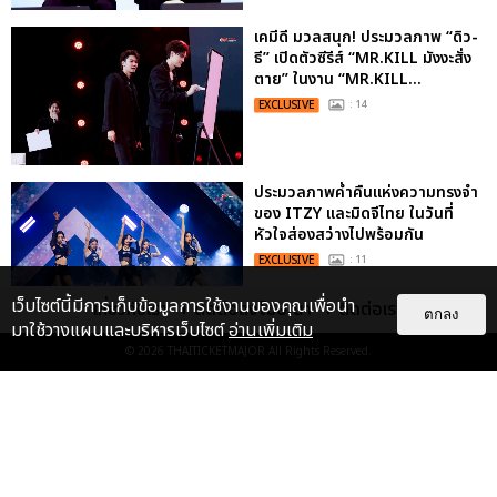
เคมีดี มวลสนุก! ประมวลภาพ “ดิว-
ธี” เปิดตัวซีรีส์ “MR.KILL มังงะสั่ง
ตาย” ในงาน “MR.KILL...
EXCLUSIVE
: 14
ประมวลภาพค่ำคืนแห่งความทรงจำ
ของ ITZY และมิดจีไทย ในวันที่
หัวใจส่องสว่างไปพร้อมกัน
EXCLUSIVE
: 11
เว็บไซต์นี้มีการเก็บข้อมูลการใช้งานของคุณเพื่อนำ
เกี่ยวกับเรา
ติดต่อลงโฆษณา
ติดต่อเรา
ตกลง
มาใช้วางแผนและบริหารเว็บไซต์
อ่านเพิ่มเติม
© 2026
THAITICKETMAJOR
All Rights Reserved.