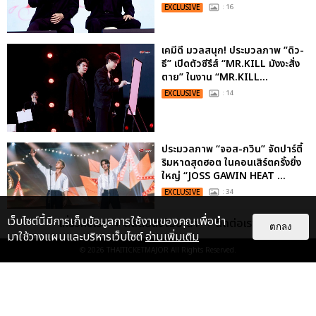
EXCLUSIVE
: 16
เคมีดี มวลสนุก! ประมวลภาพ “ดิว-
ธี” เปิดตัวซีรีส์ “MR.KILL มังงะสั่ง
ตาย” ในงาน “MR.KILL...
EXCLUSIVE
: 14
ประมวลภาพ “จอส-กวิน” จัดปาร์ตี้
ริมหาดสุดฮอต ในคอนเสิร์ตครั้งยิ่ง
ใหญ่ “JOSS GAWIN HEAT ...
EXCLUSIVE
: 34
เว็บไซต์นี้มีการเก็บข้อมูลการใช้งานของคุณเพื่อนำ
เกี่ยวกับเรา
ติดต่อลงโฆษณา
ติดต่อเรา
ตกลง
มาใช้วางแผนและบริหารเว็บไซต์
อ่านเพิ่มเติม
© 2026
THAITICKETMAJOR
All Rights Reserved.