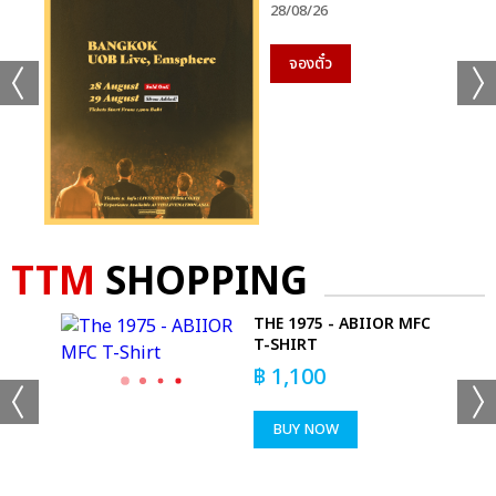
28/08/26
จองตั๋ว
TTM
SHOPPING
THE 1975 - ABIIOR MFC
RT
T-SHIRT
฿
1,100
BUY NOW