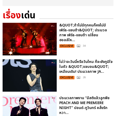
เรื่อง
เด่น
&QUOT;ถ้าไม่มีทุกคนก็คงไม่มี
เพิร์ธ-แซนต้า&QUOT; ประมวล
ภาพ เพิร์ธ-แซนต้า เปลี่ยน
ฮอลล์ให...
EXCLUSIVE
: 34
ไม่ว่าจะวันนี้หรือวันไหน ก็จะยังภูมิใจ
ในตัว &QUOT;แจบอม&QUOT;
เหมือนเดิม! ประมวลภาพ JA...
EXCLUSIVE
: 28
ประมวลภาพงาน “มีสติแล้วลูกพีช
PEACH AND ME PREMIERE
NIGHT” ปอนด์-ภูวินทร์ คลั่งรัก
หวา...