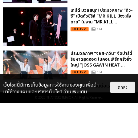
เคมีดี มวลสนุก! ประมวลภาพ “ดิว-
ธี” เปิดตัวซีรีส์ “MR.KILL มังงะสั่ง
ตาย” ในงาน “MR.KILL...
EXCLUSIVE
: 14
ประมวลภาพ “จอส-กวิน” จัดปาร์ตี้
ริมหาดสุดฮอต ในคอนเสิร์ตครั้งยิ่ง
ใหญ่ “JOSS GAWIN HEAT ...
EXCLUSIVE
: 34
เว็บไซต์นี้มีการเก็บข้อมูลการใช้งานของคุณเพื่อนำ
เกี่ยวกับเรา
ติดต่อลงโฆษณา
ติดต่อเรา
ตกลง
มาใช้วางแผนและบริหารเว็บไซต์
อ่านเพิ่มเติม
© 2026
THAITICKETMAJOR
All Rights Reserved.