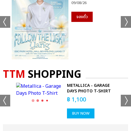
09/08/26
จองตั๋ว
TTM
SHOPPING
-
METALLICA - GARAGE
DAYS PHOTO T-SHIRT
฿
1,100
BUY NOW