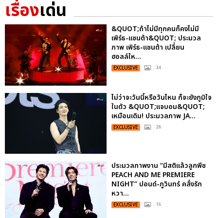
เรื่อง
เด่น
&QUOT;ถ้าไม่มีทุกคนก็คงไม่มี
เพิร์ธ-แซนต้า&QUOT; ประมวล
ภาพ เพิร์ธ-แซนต้า เปลี่ยน
ฮอลล์ให...
EXCLUSIVE
: 34
ไม่ว่าจะวันนี้หรือวันไหน ก็จะยังภูมิใจ
ในตัว &QUOT;แจบอม&QUOT;
เหมือนเดิม! ประมวลภาพ JA...
EXCLUSIVE
: 28
ประมวลภาพงาน “มีสติแล้วลูกพีช
PEACH AND ME PREMIERE
NIGHT” ปอนด์-ภูวินทร์ คลั่งรัก
หวา...
EXCLUSIVE
: 16