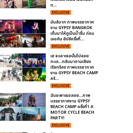
ท...
EXCLUSIVE
มันส์มาก ภาพบรรยากาศ
งาน GYPSY BANGKOK
เก็บมาให้ดูเป็นน้ำจิ้ม ก่อน
เจอกัน ยิปซีครั้งที่...
EXCLUSIVE
เฮ จะเอาเธอนั้นไปลอย
ทะเล...กลับมาตามเสียง
เรียกร้อง ภาพบรรยากาศ
งาน GYPSY BEACH CAMP
ครั...
EXCLUSIVE
ฉันจะพาเธอลอย...ภาพ
บรรยากาศงาน GYPSY
BEACH CAMP ครั้งที่1 A
MOTOR CYCLE BEACH
PARTY!
EXCLUSIVE