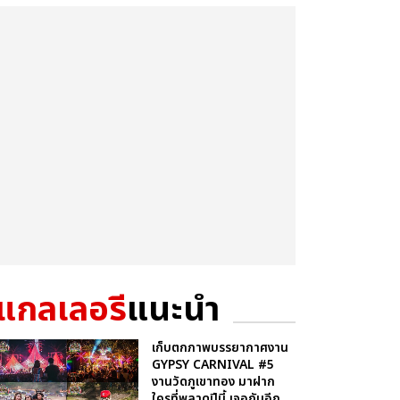
แกลเลอรี
แนะนำ
เก็บตกภาพบรรยากาศงาน
GYPSY CARNIVAL #5
งานวัดภูเขาทอง มาฝาก
ใครที่พลาดปีนี้ เจอกันอีก