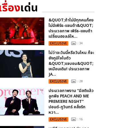
เรื่อง
เด่น
&QUOT;ถ้าไม่มีทุกคนก็คง
ไม่มีเพิร์ธ-แซนต้า&QUOT;
ประมวลภาพ เพิร์ธ-แซนต้า
เปลี่ยนฮอลล์ให...
EXCLUSIVE
: 34
ไม่ว่าจะวันนี้หรือวันไหน ก็จะ
ยังภูมิใจในตัว
&QUOT;แจบอม&QUOT;
เหมือนเดิม! ประมวลภาพ
JA...
EXCLUSIVE
: 28
ประมวลภาพงาน “มีสติแล้ว
ลูกพีช PEACH AND ME
PREMIERE NIGHT”
ปอนด์-ภูวินทร์ คลั่งรัก
หวา...
EXCLUSIVE
: 16