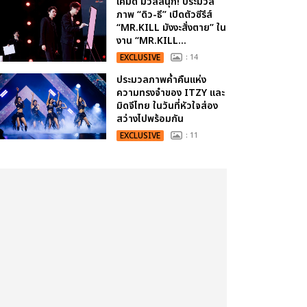
เคมีดี มวลสนุก! ประมวล
ภาพ “ดิว-ธี” เปิดตัวซีรีส์
“MR.KILL มังงะสั่งตาย” ใน
งาน “MR.KILL...
EXCLUSIVE
: 14
ประมวลภาพค่ำคืนแห่ง
ความทรงจำของ ITZY และ
มิดจีไทย ในวันที่หัวใจส่อง
สว่างไปพร้อมกัน
EXCLUSIVE
: 11