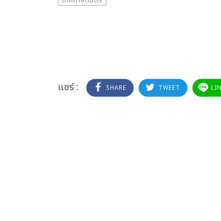
เทศกาลดนตรี
แชร์ :
SHARE
TWEET
LI