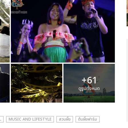
+61
ดูรูปทั้งหมด
L
MUSIC AND LIFESTYLE
สวนผึ้ง
ต้นผึ้งฟาร์ม