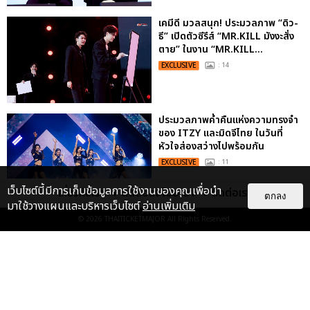
เคมีดี มวลสนุก! ประมวลภาพ “ดิว-
ธี” เปิดตัวซีรีส์ “MR.KILL มังงะสั่ง
ตาย” ในงาน “MR.KILL...
EXCLUSIVE
: 14
ประมวลภาพค่ำคืนแห่งความทรงจำ
ของ ITZY และมิดจีไทย ในวันที่
หัวใจส่องสว่างไปพร้อมกัน
EXCLUSIVE
: 11
เว็บไซต์นี้มีการเก็บข้อมูลการใช้งานของคุณเพื่อนำ
เกี่ยวกับเรา
ติดต่อลงโฆษณา
ติดต่อเรา
ตกลง
มาใช้วางแผนและบริหารเว็บไซต์
อ่านเพิ่มเติม
© 2026
THAITICKETMAJOR
All Rights Reserved.