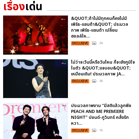
เรื่อง
เด่น
&QUOT;ถ้าไม่มีทุกคนก็คงไม่มี
เพิร์ธ-แซนต้า&QUOT; ประมวล
ภาพ เพิร์ธ-แซนต้า เปลี่ยน
ฮอลล์ให...
EXCLUSIVE
: 34
ไม่ว่าจะวันนี้หรือวันไหน ก็จะยังภูมิใจ
ในตัว &QUOT;แจบอม&QUOT;
เหมือนเดิม! ประมวลภาพ JA...
EXCLUSIVE
: 28
ประมวลภาพงาน “มีสติแล้วลูกพีช
PEACH AND ME PREMIERE
NIGHT” ปอนด์-ภูวินทร์ คลั่งรัก
หวา...
EXCLUSIVE
: 16