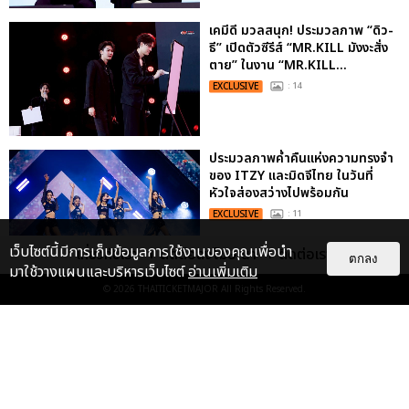
เคมีดี มวลสนุก! ประมวลภาพ “ดิว-
ธี” เปิดตัวซีรีส์ “MR.KILL มังงะสั่ง
ตาย” ในงาน “MR.KILL...
EXCLUSIVE
: 14
ประมวลภาพค่ำคืนแห่งความทรงจำ
ของ ITZY และมิดจีไทย ในวันที่
หัวใจส่องสว่างไปพร้อมกัน
EXCLUSIVE
: 11
เว็บไซต์นี้มีการเก็บข้อมูลการใช้งานของคุณเพื่อนำ
เกี่ยวกับเรา
ติดต่อลงโฆษณา
ติดต่อเรา
ตกลง
มาใช้วางแผนและบริหารเว็บไซต์
อ่านเพิ่มเติม
© 2026
THAITICKETMAJOR
All Rights Reserved.