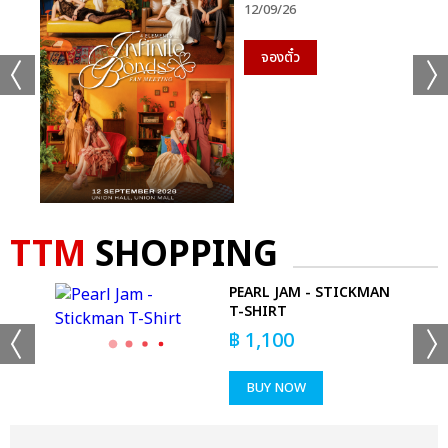
12/09/26
จองตั๋ว
TTM
SHOPPING
PEARL JAM - STICKMAN
T-SHIRT
฿
1,100
BUY NOW