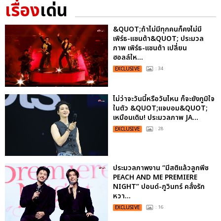
เรื่อง
เด่น
&QUOT;ถ้าไม่มีทุกคนก็คงไม่มี
เพิร์ธ-แซนต้า&QUOT; ประมวล
ภาพ เพิร์ธ-แซนต้า เปลี่ยน
ฮอลล์ให...
EXCLUSIVE
: 34
ไม่ว่าจะวันนี้หรือวันไหน ก็จะยังภูมิใจ
ในตัว &QUOT;แจบอม&QUOT;
เหมือนเดิม! ประมวลภาพ JA...
EXCLUSIVE
: 28
ประมวลภาพงาน “มีสติแล้วลูกพีช
PEACH AND ME PREMIERE
NIGHT” ปอนด์-ภูวินทร์ คลั่งรัก
หวา...
EXCLUSIVE
: 16