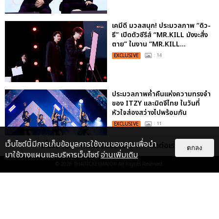
เคมีดี มวลสนุก! ประมวลภาพ “ดิว-
ธี” เปิดตัวซีรีส์ “MR.KILL มังงะสั่ง
ตาย” ในงาน “MR.KILL...
EXCLUSIVE
: 14
ประมวลภาพค่ำคืนแห่งความทรงจำ
ของ ITZY และมิดจีไทย ในวันที่
หัวใจส่องสว่างไปพร้อมกัน
EXCLUSIVE
: 11
เว็บไซต์นี้มีการเก็บข้อมูลการใช้งานของคุณเพื่อนำ
เกี่ยวกับเรา
ติดต่อลงโฆษณา
ติดต่อเรา
ตกลง
มาใช้วางแผนและบริหารเว็บไซต์
อ่านเพิ่มเติม
© 2026
THAITICKETMAJOR
All Rights Reserved.