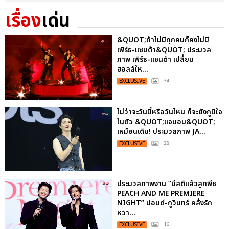
เรื่อง
เด่น
&QUOT;ถ้าไม่มีทุกคนก็คงไม่มี
เพิร์ธ-แซนต้า&QUOT; ประมวล
ภาพ เพิร์ธ-แซนต้า เปลี่ยน
ฮอลล์ให...
EXCLUSIVE
: 34
ไม่ว่าจะวันนี้หรือวันไหน ก็จะยังภูมิใจ
ในตัว &QUOT;แจบอม&QUOT;
เหมือนเดิม! ประมวลภาพ JA...
EXCLUSIVE
: 28
ประมวลภาพงาน “มีสติแล้วลูกพีช
PEACH AND ME PREMIERE
NIGHT” ปอนด์-ภูวินทร์ คลั่งรัก
หวา...
EXCLUSIVE
: 16