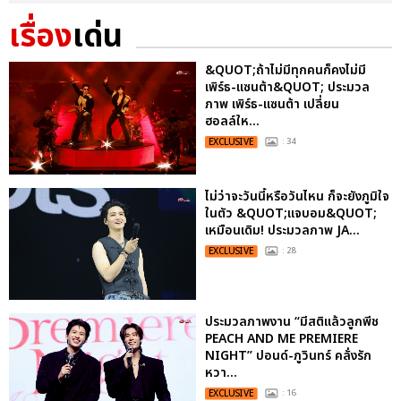
เรื่อง
เด่น
&QUOT;ถ้าไม่มีทุกคนก็คงไม่มี
เพิร์ธ-แซนต้า&QUOT; ประมวล
ภาพ เพิร์ธ-แซนต้า เปลี่ยน
ฮอลล์ให...
EXCLUSIVE
: 34
ไม่ว่าจะวันนี้หรือวันไหน ก็จะยังภูมิใจ
ในตัว &QUOT;แจบอม&QUOT;
เหมือนเดิม! ประมวลภาพ JA...
EXCLUSIVE
: 28
ประมวลภาพงาน “มีสติแล้วลูกพีช
PEACH AND ME PREMIERE
NIGHT” ปอนด์-ภูวินทร์ คลั่งรัก
หวา...
EXCLUSIVE
: 16