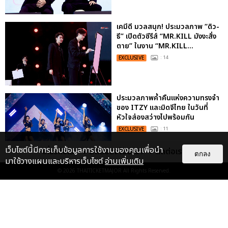
เคมีดี มวลสนุก! ประมวลภาพ “ดิว-
ธี” เปิดตัวซีรีส์ “MR.KILL มังงะสั่ง
ตาย” ในงาน “MR.KILL...
EXCLUSIVE
: 14
ประมวลภาพค่ำคืนแห่งความทรงจำ
ของ ITZY และมิดจีไทย ในวันที่
หัวใจส่องสว่างไปพร้อมกัน
EXCLUSIVE
: 11
เว็บไซต์นี้มีการเก็บข้อมูลการใช้งานของคุณเพื่อนำ
เกี่ยวกับเรา
ติดต่อลงโฆษณา
ติดต่อเรา
ตกลง
มาใช้วางแผนและบริหารเว็บไซต์
อ่านเพิ่มเติม
© 2026
THAITICKETMAJOR
All Rights Reserved.