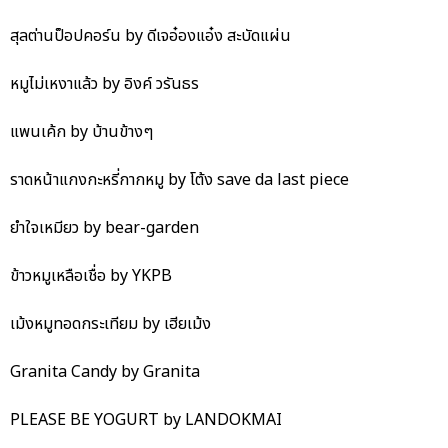
สุลต่านป็อปคอร์น by ดีเจอ๋องแอ๋ง สะบัดแผ่น
หมูไม่เหงาแล้ว by อิงค์ วรันธร
แพนเค้ก by บ้านข้างๆ
ราดหน้าแกงกะหรี่กากหมู by โต้ง save da last piece
ยำใจเหมียว by bear-garden
ข้าวหมูเหลือเชื่อ by YKPB
เม้งหมูทอดกระเทียม by เฮียเม้ง
Granita Candy by Granita
PLEASE BE YOGURT by LANDOKMAI