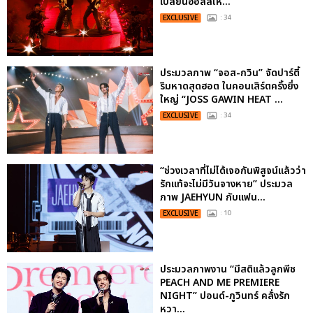
เปลี่ยนฮอลล์ให...
EXCLUSIVE
: 34
ประมวลภาพ “จอส-กวิน” จัดปาร์ตี้
ริมหาดสุดฮอต ในคอนเสิร์ตครั้งยิ่ง
ใหญ่ “JOSS GAWIN HEAT ...
EXCLUSIVE
: 34
“ช่วงเวลาที่ไม่ได้เจอกันพิสูจน์แล้วว่า
รักแท้จะไม่มีวันจางหาย” ประมวล
ภาพ JAEHYUN กับแฟน...
EXCLUSIVE
: 10
ประมวลภาพงาน “มีสติแล้วลูกพีช
PEACH AND ME PREMIERE
NIGHT” ปอนด์-ภูวินทร์ คลั่งรัก
หวา...