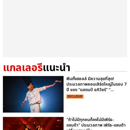
แกลเลอรี
แนะนำ
ฟินทั้งฮอลล์ มีความสุขที่สุด!
ประมวลภาพคอนเสิร์ตใหญ่ในรอบ 7
ปี ของ “แสตมป์ อภิวัชร์” “...
EXCLUSIVE
"ถ้าไม่มีทุกคนก็คงไม่มีเพิร์ธ-
แซนต้า" ประมวลภาพ เพิร์ธ-แซนต้า