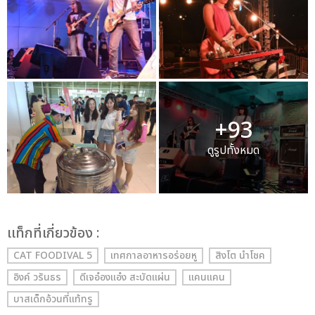
+93
ดูรูปทั้งหมด
เเท็กที่เกี่ยวข้อง :
CAT FOODIVAL 5
เทศกาลอาหารอร่อยหู
สิงโต นำโชค
อิงค์ วรันธร
ดีเจอ๋องแอ๋ง สะบัดแผ่น
แคนแคน
บาสเด็กอ้วนที่แท้ทรู