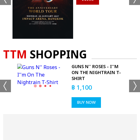
TTM
SHOPPING
-
GUNS N'' ROSES - I''M
ON THE NIGHTRAIN T-
SHIRT
฿
1,100
BUY NOW