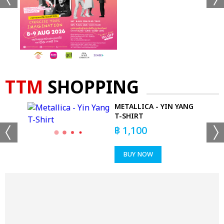
TTM
SHOPPING
OGO
METALLICA - YIN YANG
T-SHIRT
฿
1,100
BUY NOW