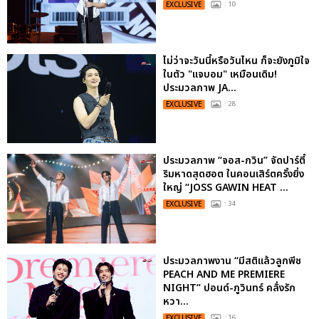
EXCLUSIVE
: 10
ไม่ว่าจะวันนี้หรือวันไหน ก็จะยังภูมิใจ
ในตัว "แจบอม" เหมือนเดิม!
ประมวลภาพ JA...
EXCLUSIVE
: 28
ประมวลภาพ “จอส-กวิน” จัดปาร์ตี้
ริมหาดสุดฮอต ในคอนเสิร์ตครั้งยิ่ง
ใหญ่ “JOSS GAWIN HEAT ...
EXCLUSIVE
: 34
ประมวลภาพงาน “มีสติแล้วลูกพีช
PEACH AND ME PREMIERE
NIGHT” ปอนด์-ภูวินทร์ คลั่งรัก
หวา...
EXCLUSIVE
: 16