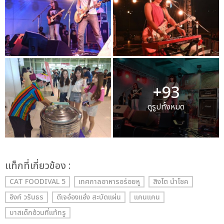
+93
ดูรูปทั้งหมด
เเท็กที่เกี่ยวข้อง :
CAT FOODIVAL 5
เทศกาลอาหารอร่อยหู
สิงโต นำโชค
อิงค์ วรันธร
ดีเจอ๋องแอ๋ง สะบัดแผ่น
แคนแคน
บาสเด็กอ้วนที่แท้ทรู