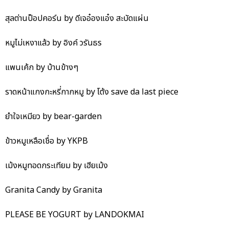
สุลต่านป็อปคอร์น by ดีเจอ๋องแอ๋ง สะบัดแผ่น
หมูไม่เหงาแล้ว by อิงค์ วรันธร
แพนเค้ก by บ้านข้างๆ
ราดหน้าแกงกะหรี่กากหมู by โต้ง save da last piece
ยำใจเหมียว by bear-garden
ข้าวหมูเหลือเชื่อ by YKPB
เม้งหมูทอดกระเทียม by เฮียเม้ง
Granita Candy by Granita
PLEASE BE YOGURT by LANDOKMAI