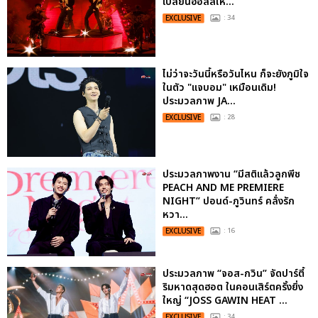
เปลี่ยนฮอลล์ให...
EXCLUSIVE
: 34
ไม่ว่าจะวันนี้หรือวันไหน ก็จะยังภูมิใจ
ในตัว "แจบอม" เหมือนเดิม!
ประมวลภาพ JA...
EXCLUSIVE
: 28
ประมวลภาพงาน “มีสติแล้วลูกพีช
PEACH AND ME PREMIERE
NIGHT” ปอนด์-ภูวินทร์ คลั่งรัก
หวา...
EXCLUSIVE
: 16
ประมวลภาพ “จอส-กวิน” จัดปาร์ตี้
ริมหาดสุดฮอต ในคอนเสิร์ตครั้งยิ่ง
ใหญ่ “JOSS GAWIN HEAT ...
EXCLUSIVE
: 34