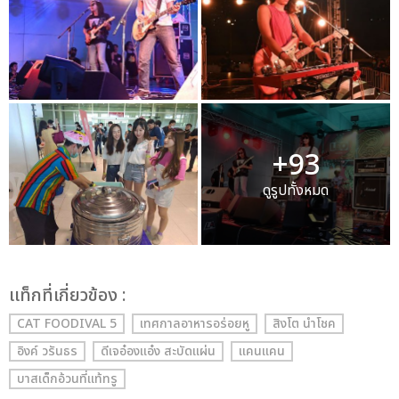
+93
ดูรูปทั้งหมด
เเท็กที่เกี่ยวข้อง :
CAT FOODIVAL 5
เทศกาลอาหารอร่อยหู
สิงโต นำโชค
อิงค์ วรันธร
ดีเจอ๋องแอ๋ง สะบัดแผ่น
แคนแคน
บาสเด็กอ้วนที่แท้ทรู