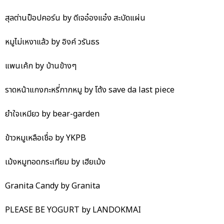
สุลต่านป็อปคอร์น by ดีเจอ๋องแอ๋ง สะบัดแผ่น
หมูไม่เหงาแล้ว by อิงค์ วรันธร
แพนเค้ก by บ้านข้างๆ
ราดหน้าแกงกะหรี่กากหมู by โต้ง save da last piece
ยำใจเหมียว by bear-garden
ข้าวหมูเหลือเชื่อ by YKPB
เม้งหมูทอดกระเทียม by เฮียเม้ง
Granita Candy by Granita
PLEASE BE YOGURT by LANDOKMAI