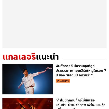
แกลเลอรี
แนะนำ
ฟินทั้งฮอลล์ มีความสุขที่สุด!
ประมวลภาพคอนเสิร์ตใหญ่ในรอบ 7
ปี ของ “แสตมป์ อภิวัชร์” “...
EXCLUSIVE
"ถ้าไม่มีทุกคนก็คงไม่มีเพิร์ธ-
แซนต้า" ประมวลภาพ เพิร์ธ-แซนต้า