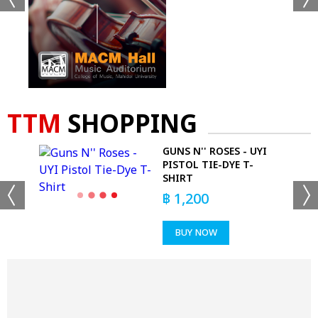
TTM
SHOPPING
OP
GUNS N'' ROSES - UYI
PISTOL TIE-DYE T-
SHIRT
฿
1,200
BUY NOW